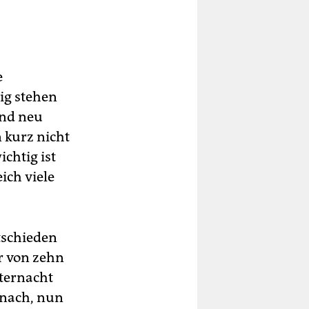
e
ig stehen
ind neu
 kurz nicht
chtig ist
ich viele
ntschieden
r von zehn
ternacht
h nach, nun