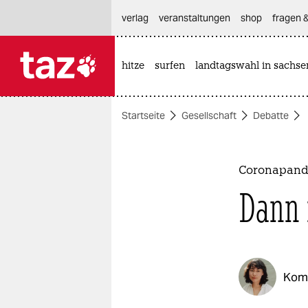
hautnavigation anspringen
hauptinhalt anspringen
footer anspringen
verlag
veranstaltungen
shop
fragen &
hitze
surfen
landtagswahl in sachse

taz zahl ich
taz zahl ich
Startseite
Gesellschaft
Debatte
themen
politik
Coronapand
öko
Dann 
gesellschaft
kultur
Kom
sport