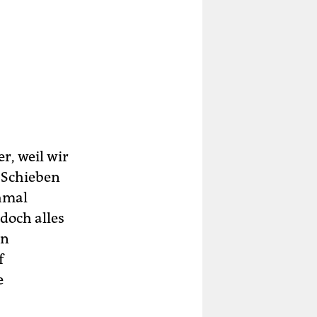
r, weil wir
. Schieben
hmal
doch alles
ln
f
e