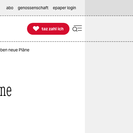
abo
genossenschaft
epaper login

taz zahl ich
taz zahl ich
ben neue Pläne
äne