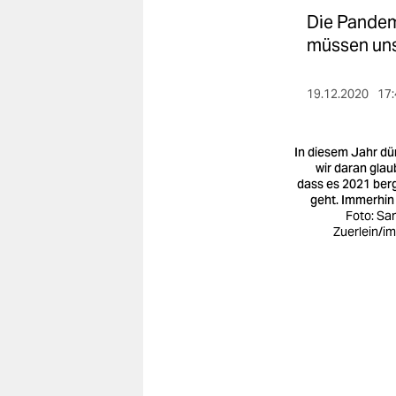
berlin
Die Pandem
nord
müssen un
wahrheit
19.12.2020
17:
verlag
In diesem Jahr dü
verlag
wir daran glau
dass es 2021 ber
veranstaltungen
geht. Immerhin
Foto: Sa
shop
Zuerlein/i
fragen & hilfe
unterstützen
abo
genossenschaft