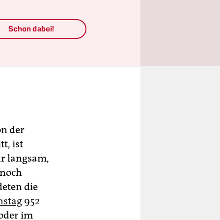
Schon dabei!
on der
, ist
hr langsam,
 noch
eten die
nstag
952
oder im