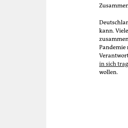
Zusammenha
Deutschlan
kann. Viel
zusammen n
Pandemie n
Verantwort
in sich tra
wollen.