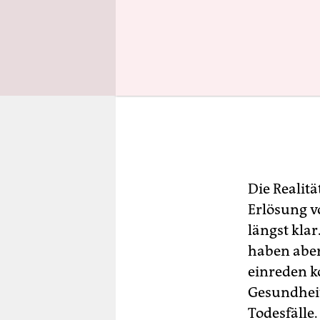
Die Realit
Erlösung v
längst kla
haben abe
einreden k
Gesundheit
Todesfälle