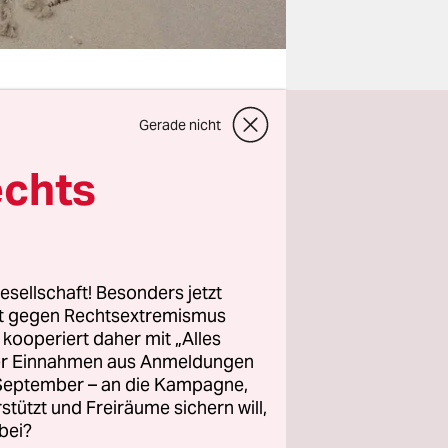
Gerade nicht
n bisschen
echts
ge der
an eben
 Ausruf
agen, dass
esellschaft! Besonders jetzt
g bitte
rt gegen Rechtsextremismus
0 einfach
z kooperiert daher mit „Alles
mmerhin ist
ller Einnahmen aus Anmeldungen
wenige Tage
. September – an die Kampagne,
rstützt und Freiräume sichern will,
bei?