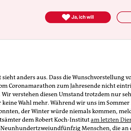

Ja, ich will
ät sieht anders aus. Dass die Wunschvorstellung v
om Coronamarathon zum Jahresende nicht eintritt
r. Wir verstehen diesen Umstand trotzdem nur se
r keine Wahl mehr. Während wir uns im Sommer
onnten, der Winter würde niemals kommen, meld
sämter dem Robert Koch-Institut
am ­letzten Die
. Neunhundertzweiundfünfzig Menschen, die an 