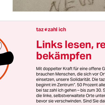
taz
zahl ich

 Erzählung des „beschissenen Jahres 2020“ hat ei
Links lesen, r
holfen. Sie hat sogar ganz gut funktioniert, solan
hreswechsel noch nicht in Sichtweite war. Weil m
bekämpfen
ine:n Schuldige:n braucht. Und der reflexhafte
Scheißjahr“ hat die maximale Hoffnung mitgetr
Mit doppelter Kraft für eine offene G
 Jahr alles besser wird – und sich diese Besserun
brauchen Menschen, die sich vor O
eihnachten einzustellen hat. Vielleicht geht 202
einsetzen, unsere Solidarität. Die ta
nes Jahr in die Weltgeschichtschronik ein, aber i
beginnt im Zentrum“. 50 Prozent a
chafft. Nur noch wenige Tage bis Silvester! Noch 
bei taz zahl ich gehen – bis zum 30
die linke, selbstverwaltete Orte unte
euanfang!
bevor sie verschwinden. Sind Sie da