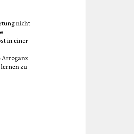
.
rtung nicht
le
t in einer
he Arroganz
 lernen zu