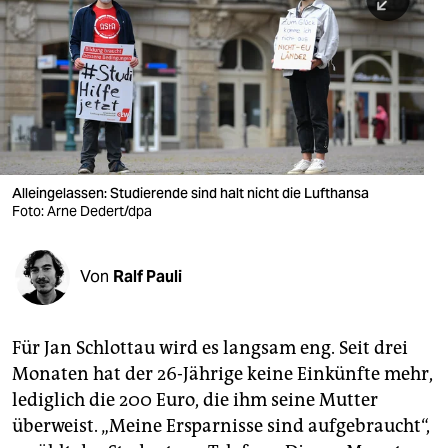
berlin
nord
wahrheit
verlag
verlag
Alleingelassen: Studierende sind halt nicht die Lufthansa
Foto: Arne Dedert/dpa
veranstaltungen
shop
Von
Ralf Pauli
fragen & hilfe
unterstützen
Für Jan Schlottau wird es langsam eng. Seit drei
Monaten hat der 26-Jährige keine Einkünfte mehr,
abo
lediglich die 200 Euro, die ihm seine Mutter
genossenschaft
überweist. „Meine Ersparnisse sind aufgebraucht“,