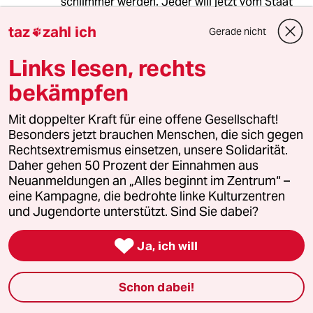
schlimmer werden. Jeder will jetzt vom Staat
unterstützt werden - also von der
taz
zahl ich
Allgemeinheit. (Fast) niemand ist bereit, bei
Gerade nicht

sich und seinem Lebensstandard Abstriche zu
Links lesen, rechts
machen. Die Rechnung kommt aber in der
Zukunft.
bekämpfen
Studenten haben ihr Berufsleben vor sich. Es
liegt an ihnen, kreativ zu sein und sich eine
Mit doppelter Kraft für eine offene Gesellschaft!
finanzielle Zukunft zu sichern. Dabei möge der
Besonders jetzt brauchen Menschen, die sich gegen
angedachte Kredit helfen!
Rechtsextremismus einsetzen, unsere Solidarität.
Daher gehen 50 Prozent der Einnahmen aus
Neuanmeldungen an „Alles beginnt im Zentrum“ –
eine Kampagne, die bedrohte linke Kulturzentren
LesMankov
L
und Jugendorte unterstützt. Sind Sie dabei?
09.06.2020
,
13:07 Uhr
@fvaderno:

Ja, ich will
Und deshalb sollen sich die Studis
jetzt individuell verschulden? So
sollte es in einer solchen Krise nicht
Schon dabei!
laufen. Solidarisch handeln bedeutet