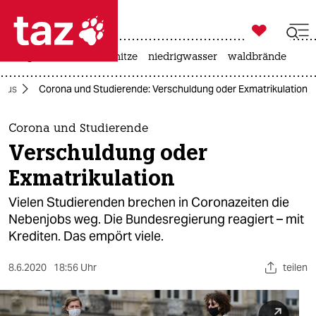

taz zahl ich
krieg in der ukraine
hitze
niedrigwasser
waldbrände

taz zahl ich
irus
Corona und Studierende: Verschuldung oder Exmatrikulation
taz zahl ich
themen
Corona und Studierende
Verschuldung oder
politik
Exmatrikulation
öko
Vielen Studierenden brechen in Coronazeiten die
Nebenjobs weg. Die Bundesregierung reagiert – mit
gesellschaft
Krediten. Das empört viele.
kultur
8.6.2020
18:56 Uhr
teilen
sport