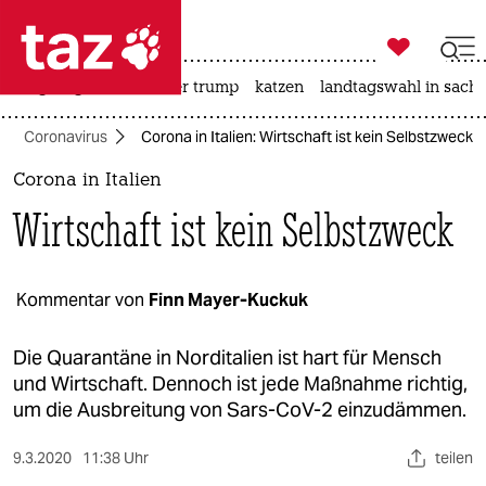

taz zahl ich
bergsteigen
usa unter trump
katzen
landtagswahl in sachs

taz zahl ich
Coronavirus
Corona in Italien: Wirtschaft ist kein Selbstzweck
taz zahl ich
Corona in Italien
themen
Wirtschaft ist kein Selbstzweck
politik
öko
Kommentar von
Finn Mayer-Kuckuk
gesellschaft
Die Quarantäne in Norditalien ist hart für Mensch
und Wirtschaft. Dennoch ist jede Maßnahme richtig,
kultur
um die Ausbreitung von Sars-CoV-2 einzudämmen.
sport
9.3.2020
11:38 Uhr
teilen