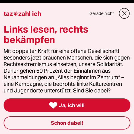
taz
zahl ich
Gerade nicht

Themen
Links lesen, rechts
Bergsteigen
bekämpfen
USA unter Trump
Mit doppelter Kraft für eine offene Gesellschaft!
Besonders jetzt brauchen Menschen, die sich gegen
Rechtsextremismus einsetzen, unsere Solidarität.
Katzen
Daher gehen 50 Prozent der Einnahmen aus
Neuanmeldungen an „Alles beginnt im Zentrum“ –
Landtagswahl in Sachsen-Anhalt
eine Kampagne, die bedrohte linke Kulturzentren
und Jugendorte unterstützt. Sind Sie dabei?
Ceuta

Ja, ich will
Hitze
Schon dabei!