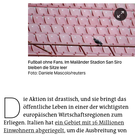
berlin
nord
wahrheit
verlag
verlag
Fußball ohne Fans. Im Mailänder Stadion San Siro
veranstaltungen
bleiben die Sitze leer
Foto: Daniele Mascolo/reuters
shop
fragen & hilfe
D
ie Aktion ist drastisch, und sie bringt das
unterstützen
öffentliche Leben in einer der wichtigsten
abo
europäischen Wirtschaftsregionen zum
Erliegen. Italien hat
ein Gebiet mit 16 Millionen
genossenschaft
Einwohnern abgeriegelt
, um die Ausbreitung von