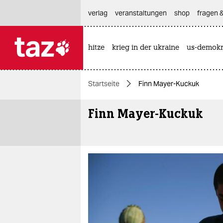
hautnavigation anspringen
hauptinhalt anspringen
footer anspringen
verlag
veranstaltungen
shop
fragen &
hitze
krieg in der ukraine
us-demokr

taz zahl ich
taz zahl ich
Startseite
Finn Mayer-Kuckuk
themen
Finn Mayer-Kuckuk
politik
öko
gesellschaft
kultur
sport