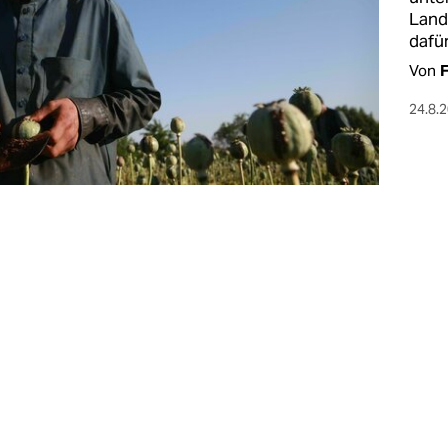
Land 
dafü
Von
24.8.