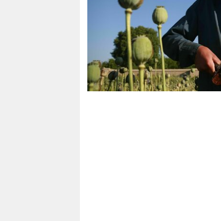
berlin
nord
wahrheit
verlag
verlag
veranstaltungen
shop
fragen & hilfe
unterstützen
abo
genossenschaft