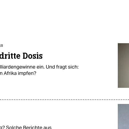
us
dritte Dosis
liardengewinne ein. Und fragt sich:
in Afrika impfen?
g? Solche Berichte aus