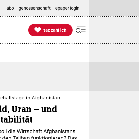
abo
genossenschaft
epaper login

taz zahl ich
taz zahl ich
chaftslage in Afghanistan
ld, Uran – und
tabilität
soll die Wirtschaft Afghanistans
r den Taliban funktionieren? Das