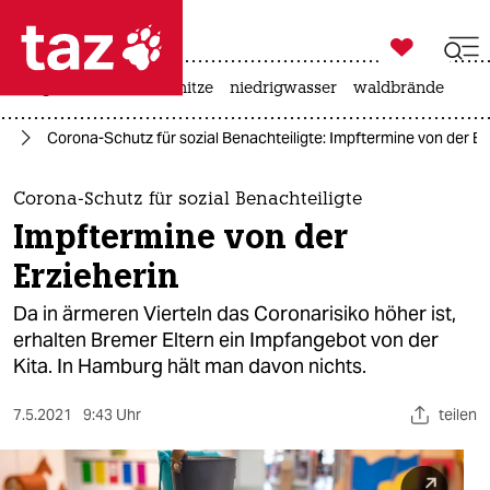

taz zahl ich
krieg in der ukraine
hitze
niedrigwasser
waldbrände

taz zahl ich
us
Corona-Schutz für sozial Benachteiligte: Impftermine von der Er
taz zahl ich
themen
Corona-Schutz für sozial Benachteiligte
Impftermine von der
politik
Erzieherin
öko
Da in ärmeren Vierteln das Coronarisiko höher ist,
erhalten Bremer Eltern ein Impfangebot von der
gesellschaft
Kita. In Hamburg hält man davon nichts.
kultur
7.5.2021
9:43 Uhr
teilen
sport