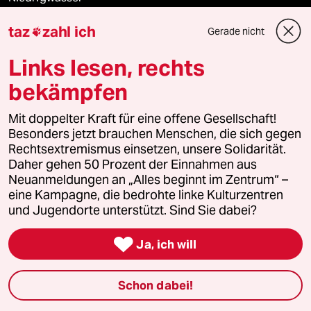
taz
zahl ich
Gerade nicht
Waldbrände

Links lesen, rechts
bekämpfen
Verlag
Mit doppelter Kraft für eine offene Gesellschaft!
Besonders jetzt brauchen Menschen, die sich gegen
Aktuelles
Rechtsextremismus einsetzen, unsere Solidarität.
Daher gehen 50 Prozent der Einnahmen aus
Hausblog
Neuanmeldungen an „Alles beginnt im Zentrum“ –
eine Kampagne, die bedrohte linke Kulturzentren
Die Seitenwende
und Jugendorte unterstützt. Sind Sie dabei?
Stellen

Ja, ich will
Presse
Schon dabei!