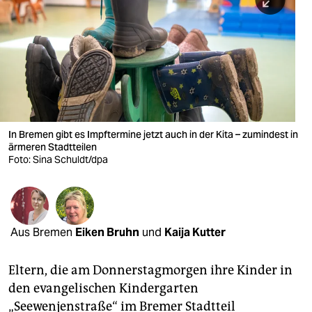
berlin
nord
wahrheit
verlag
verlag
In Bremen gibt es Impftermine jetzt auch in der Kita – zumindest in
ärmeren Stadt­teilen
veranstaltungen
Foto: Sina Schuldt/dpa
shop
fragen & hilfe
unterstützen
Aus Bremen
Eiken Bruhn
und
Kaija Kutter
abo
Eltern, die am Donnerstagmorgen ihre Kinder in
genossenschaft
den evangelischen Kindergarten
„Seewenjenstraße“ im Bremer Stadtteil