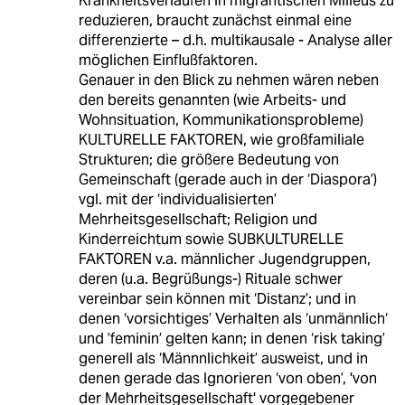
Krankheitsverläufen in migrantischen Milieus zu
reduzieren, braucht zunächst einmal eine
differenzierte – d.h. multikausale - Analyse aller
möglichen Einflußfaktoren.
Genauer in den Blick zu nehmen wären neben
den bereits genannten (wie Arbeits- und
Wohnsituation, Kommunikationsprobleme)
KULTURELLE FAKTOREN, wie großfamiliale
Strukturen; die größere Bedeutung von
Gemeinschaft (gerade auch in der ‘Diaspora’)
vgl. mit der ‘individualisierten’
Mehrheitsgesellschaft; Religion und
Kinderreichtum sowie SUBKULTURELLE
FAKTOREN v.a. männlicher Jugendgruppen,
deren (u.a. Begrüßungs-) Rituale schwer
vereinbar sein können mit ‘Distanz’; und in
denen ‘vorsichtiges’ Verhalten als ‘unmännlich‘
und ’feminin’ gelten kann; in denen ‘risk taking’
generell als ‘Männnlichkeit’ ausweist, und in
denen gerade das Ignorieren ‘von oben’, 'von
der Mehrheitsgesellschaft' vorgegebener