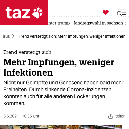

taz zahl ich
nahost-konflikt
usa unter trump
landtagswahl in sachsen-an

taz zahl ich
virus
Trend verstetigt sich: Mehr Impfungen, weniger Infektionen
taz zahl ich
themen
Trend verstetigt sich
Mehr Impfungen, weniger
politik
Infektionen
öko
Nicht nur Geimpfte und Genesene haben bald mehr
Freiheiten. Durch sinkende Corona-Inzidenzen
gesellschaft
könnten auch für alle anderen Lockerungen
kommen.
kultur
sport
6.5.2021
10:35 Uhr
teilen