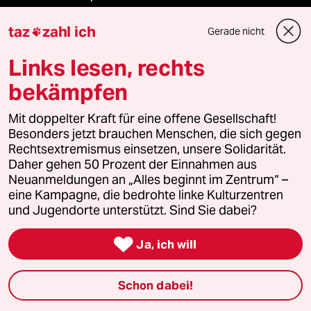
taz
zahl ich
Landtagswahl in Sachsen-Anhalt
Gerade nicht

Links lesen, rechts
bekämpfen
Verlag
Mit doppelter Kraft für eine offene Gesellschaft!
Besonders jetzt brauchen Menschen, die sich gegen
Aktuelles
Rechtsextremismus einsetzen, unsere Solidarität.
Daher gehen 50 Prozent der Einnahmen aus
Hausblog
Neuanmeldungen an „Alles beginnt im Zentrum“ –
eine Kampagne, die bedrohte linke Kulturzentren
Die Seitenwende
und Jugendorte unterstützt. Sind Sie dabei?
Stellen

Ja, ich will
Presse
Schon dabei!