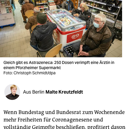
berlin
nord
wahrheit
verlag
verlag
veranstaltungen
Gleich gibt es Astrazeneca: 250 Dosen verimpft eine Ärztin in
einem Pforzheimer Supermarkt
shop
Foto: Christoph Schmidt/dpa
fragen & hilfe
Aus Berlin
Malte Kreutzfeldt
unterstützen
abo
Wenn Bundestag und Bundesrat zum Wochenende
genossenschaft
mehr Freiheiten für Coronagenesene und
vollständig Geimpfte beschließen, profitiert davon