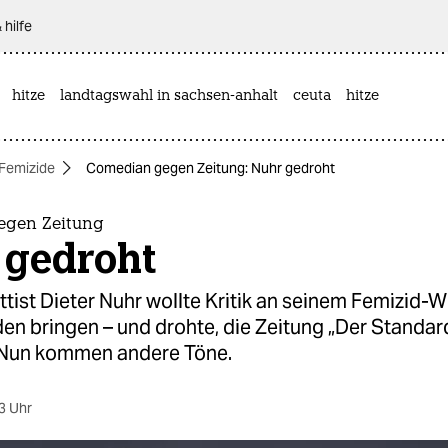
 hilfe
hitze
landtagswahl in sachsen-anhalt
ceuta
hitze
Femizide
Comedian gegen Zeitung: Nuhr gedroht
egen Zeitung
 gedroht
tist Dieter Nuhr wollte Kritik an seinem Femizid-W
n bringen – und drohte, die Zeitung „Der Standar
 Nun kommen andere Töne.
3 Uhr