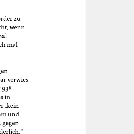
örder zu
echt, wenn
mal
ach mal
gen
ar verwies
r 938
s in
r „kein
mm und
t gegen
derlich.“