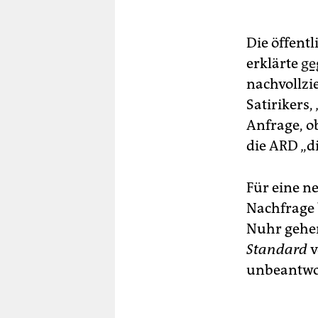
Die öffentl
erklärte
ge
nachvollzi
Satirikers,
Anfrage, o
die ARD „d
Für eine n
Nachfrage
Nuhr gehen
Standard
v
unbeantwo