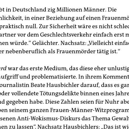
ibt in Deutschland zig Millionen Männer. Die
lichkeit, in einer Beziehung auf einen Frauenm
t praktisch null. Zur Sicherheit wäre es nicht schl
rtner vor dem Geschlechtsverkehr einfach erst 
en würde.“ Gelächter. Nachsatz: „Vielleicht einf
er nebenberuflich als Frauenmörder tätig ist.“
ard
war das erste Medium, das diese eher unlusti
ufgriff und problematisierte. In ihrem Komment
Journalistin Beate Hausbichler darauf, dass es ga
oder vollendete Tötungsdelikte binnen eines Jahre
d gegeben habe. Diese Zahlen seien für Nuhr abe
ben seinem ganzen Frauen-Männer-Witzprogra
ssenen Anti-Wokismus-Diskurs das Thema Gewal
en zu lassen“. Nachsatz Hausbichlers: „Das ist wi