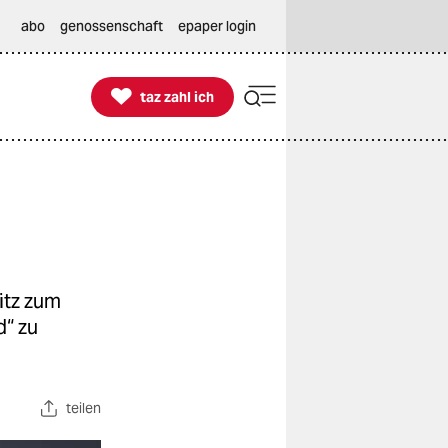
abo
genossenschaft
epaper login

taz zahl ich
taz zahl ich
itz zum
d“ zu
teilen