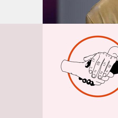
epaper login
Aus
Meinungsfre
Diesen Vo
österreich
wurde, we
gemacht ha
Kommentar