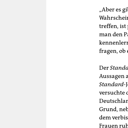
„Aber es g
Wahrschein
treffen, is
man den Pa
kennenlern
fragen, ob 
Der
Stand
Aussagen a
Standard
-
versuchte 
Deutschlan
Grund, ne
dem verbi
Frauen ruh