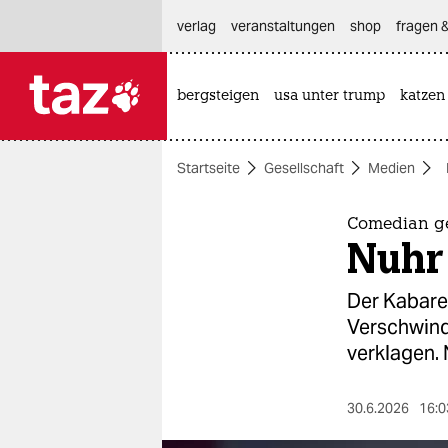
hautnavigation anspringen
hauptinhalt anspringen
footer anspringen
verlag
veranstaltungen
shop
fragen &
bergsteigen
usa unter trump
katzen

taz zahl ich
taz zahl ich
Startseite
Gesellschaft
Medien
themen
politik
Comedian g
Nuhr
öko
Der Kabaret
gesellschaft
Verschwinde
verklagen.
kultur
sport
30.6.2026
16:0