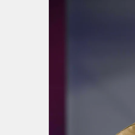
berlin
nord
wahrheit
verlag
verlag
veranstaltungen
shop
fragen & hilfe
unterstützen
abo
genossenschaft