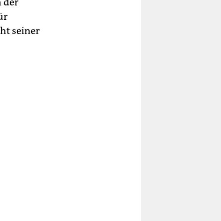
n der
ür
ht seiner