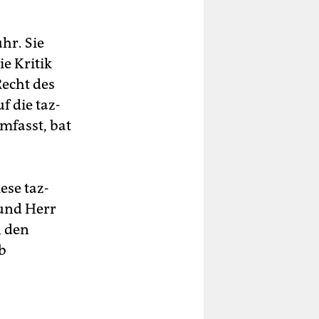
hr. Sie
ie Kritik
Recht des
f die taz-
mfasst, bat
ese taz-
und Herr
n den
b