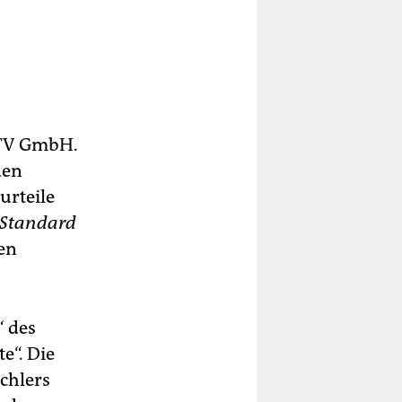
 TV GmbH.
den
urteile
Standard
gen
“ des
e“. Die
ichlers