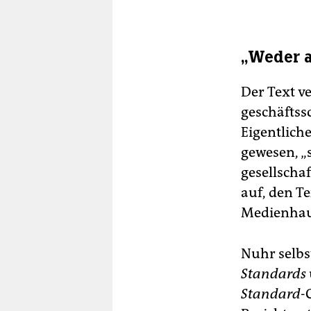
„Weder a
Der Text v
geschäftss
Eigentlich
gewesen, „
gesellscha
auf, den Te
Medienhau
Nuhr selbs
Standards
Standard
-