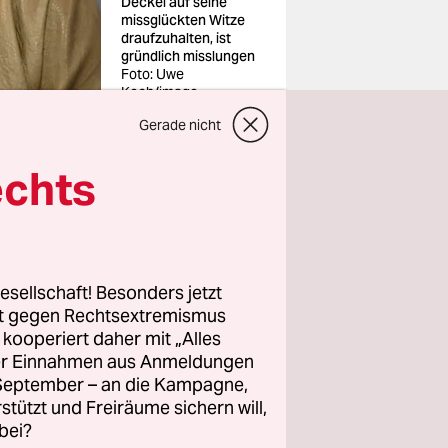
Deckel auf seine
missglückten Witze
draufzuhalten, ist
gründlich misslungen
Foto: Uwe
Koch/imago
Gerade nicht
echts
lbst geht?
von der
esellschaft! Besonders jetzt
r
kritisiert
rt gegen Rechtsextremismus
orden
z kooperiert daher mit „Alles
ller Einnahmen aus Anmeldungen
 auf, den
. September – an die Kampagne,
rstützt und Freiräume sichern will,
bei?