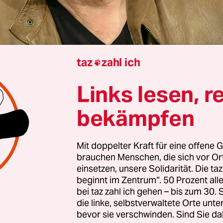
taz
zahl ich

 Wien
Florian Bayer
Links lesen, r
bekämpfen
iheit ja, aber nur, wenn sie nicht gegen einen se
rwurf muss sich
Dieter Nuhr
gefallen lassen, der 
Mit doppelter Kraft für eine offene G
ischen Zeitung
Der Standard
in einem Kommenta
brauchen Menschen, die sich vor O
il er einen Witz im Zusammenhang mit Frauenm
einsetzen, unsere Solidarität. Die ta
beginnt im Zentrum“. 50 Prozent a
tte. Nuhrs Produktionsfirma forderte die Zeitung
bei taz zahl ich gehen – bis zum 30
 zu löschen,
andernfalls würde sie klagen
.
die linke, selbstverwaltete Orte unte
bevor sie verschwinden. Sind Sie da