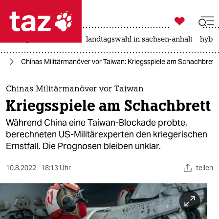

taz zahl ich
niedrigwasser
rente
landtagswahl in sachsen-anhalt
hybri

taz zahl ich
en
Chinas Militärmanöver vor Taiwan: Kriegsspiele am Schachbrett
taz zahl ich
themen
Chinas Militärmanöver vor Taiwan
Kriegsspiele am Schachbrett
politik
Während China eine Taiwan-Blockade probte,
öko
berechneten US-Militärexperten den kriegerischen
Ernstfall. Die Prognosen bleiben unklar.
gesellschaft
10.8.2022
18:13 Uhr
teilen
kultur
sport