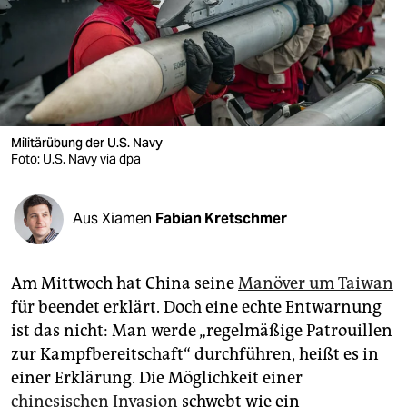
berlin
nord
wahrheit
verlag
Militärübung der U.S. Navy
Foto: U.S. Navy via dpa
verlag
veranstaltungen
Aus Xiamen
Fabian Kretschmer
shop
fragen & hilfe
Am Mittwoch hat China seine
Manöver um Taiwan
unterstützen
für beendet erklärt. Doch eine echte Entwarnung
ist das nicht: Man werde „regelmäßige Patrouillen
abo
zur Kampfbereitschaft“ durchführen, heißt es in
genossenschaft
einer Erklärung. Die Möglichkeit einer
chinesischen Invasion
schwebt wie ein