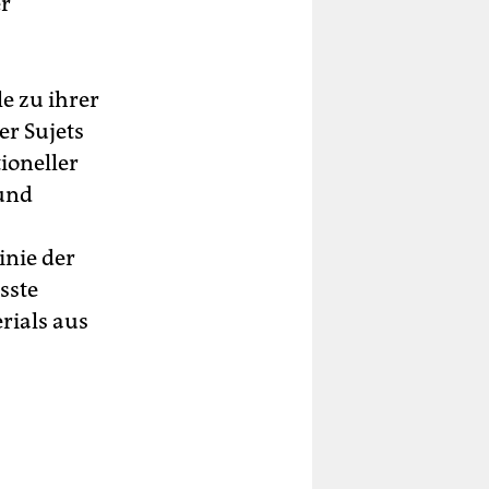
er
e zu ihrer
der Sujets
ioneller
 und
inie der
sste
rials aus