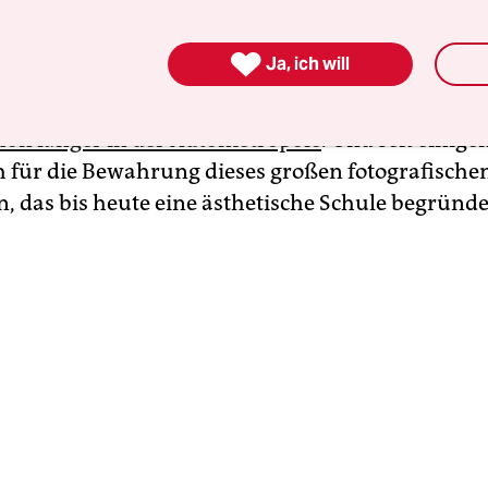
 Fotografien und über 70.000 Negativen, die Ser
y wenige Wochen nach Kriegsbeginn als Rückfra

Ja, ich will
rn humanitärer Hilfe aus seiner Heimatstadt Ch
(und auch Österreich) brachte. Der Ingenieur leb
chon länger in der Autometropole
. Und seit einige
ich für die Bewahrung dieses großen fotografische
n, das bis heute eine ästhetische Schule begründe