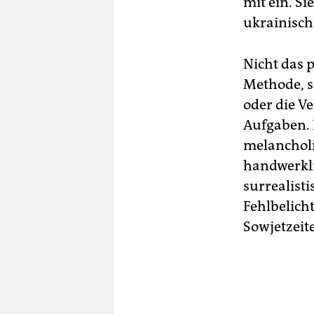
mit ein. S
ukrainisch
Nicht das 
Methode, s
oder die V
Aufgaben. 
melancholi
handwerkli
surrealisti
Fehlbelich
Sowjetzeit