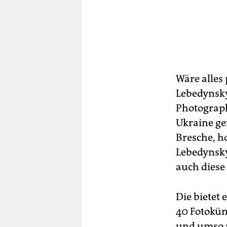
Wäre alles
Lebedynsky
Photograph
Ukraine ge
Bresche, h
Lebedynsk
auch diese 
Die bietet
40 Fotokün
und umso m