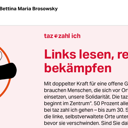
Bettina Maria Brosowsky
tehen die betroffenen Menschen im Vordergrund
taz
zahl ich

icht. Das gilt jetzt, seit dem erschütternden 7. O
hen Osten und seit fast 600 Tagen für die Ukrain
Links lesen, r
rgüter sind im Krieg bedroht. Oft braucht es da
bekämpfen
 um etwa Kunstwerke rechtzeitig außer Landes zu
iese an einem fremden Ort nicht nur ein sichere
ndern auch öffentlich gezeigt werden, kann sich f
Mit doppelter Kraft für eine offene G
in unbekannter Schatz öffnen.
brauchen Menschen, die sich vor O
einsetzen, unsere Solidarität. Die ta
beginnt im Zentrum“. 50 Prozent a
t gerade, in der ersten institutionellen Ausstellu
bei taz zahl ich gehen – bis zum 30
d mit Fotografie der Charkiwer Schule. Die Scha
die linke, selbstverwaltete Orte unte
bevor sie verschwinden. Sind Sie da
n Dreamers“ im Kunstmuseum Wolfsburg ist der 