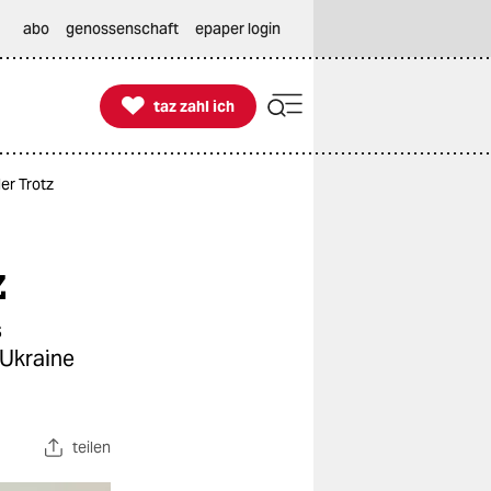
abo
genossenschaft
epaper login

taz zahl ich
taz zahl ich
ler Trotz
z
s
 Ukraine
teilen