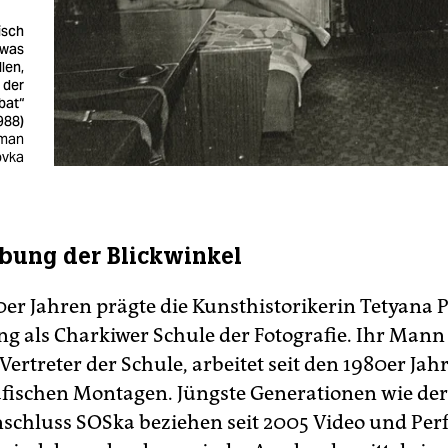
isch
twas
len,
 der
bat“
988)
oman
ovka
bung der Blickwinkel
0er Jahren prägte die Kunsthistorikerin Tetyana P
g als Charkiwer Schule der Fotografie. Ihr Mann
 Vertreter der Schule, arbeitet seit den 1980er Ja
afischen Montagen. Jüngste Generationen wie der
chluss SOSka beziehen seit 2005 Video und Pe