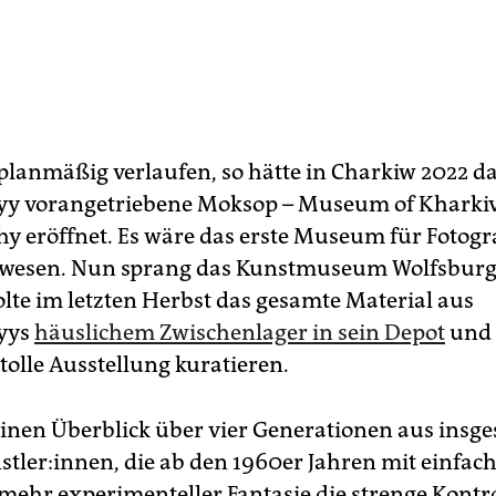
 planmäßig verlaufen, so hätte in Charkiw 2022 d
y vorangetriebene Moksop – Museum of Kharkiv
y eröffnet. Es wäre das erste Museum für Fotogra
wesen. Nun sprang das Kunstmuseum Wolfsburg 
olte im letzten Herbst das gesamte Material aus
yys
häuslichem Zwischenlager in sein Depot
und 
tolle Ausstellung kuratieren.
 einen Überblick über vier Generationen aus insg
stler:innen, die ab den 1960er Jahren mit einfac
ehr experimenteller Fantasie die strenge Kontro