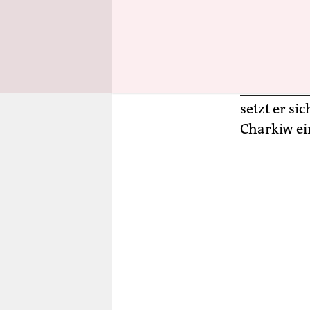
rund 5.000
Lebedynsky
Transporte
Wolfsburg 
arbeitet s
setzt er s
Charkiw ei