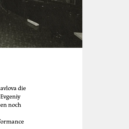
avlova die
 Evgeniy
hren noch
rformance