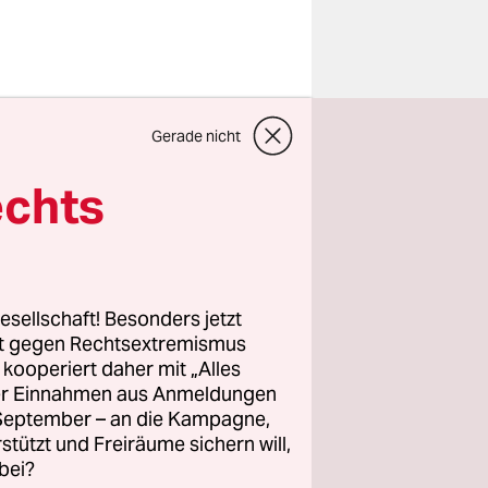
, wenn ein
Gerade nicht
ktober 2023,
e. Aber
echts
nn den Mut
 bringen.
s Depot
ür das neue
esellschaft! Besonders jetzt
rt gegen Rechtsextremismus
z kooperiert daher mit „Alles
ller Einnahmen aus Anmeldungen
ng in
. September – an die Kampagne,
u
rstützt und Freiräume sichern will,
bei?
Auszug aus