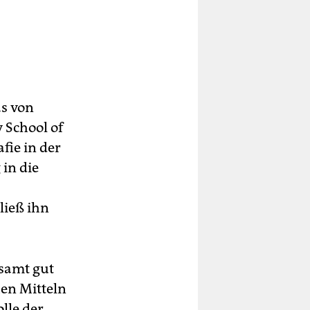
as von
 School of
fie in der
in die
ließ ihn
esamt gut
hen Mitteln
lle der