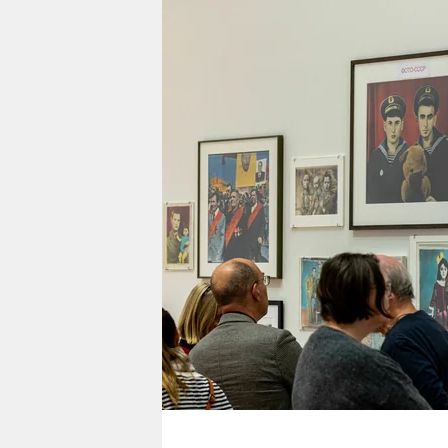
berlin
nord
wahrheit
verlag
verlag
veranstaltungen
shop
fragen & hilfe
unterstützen
abo
genossenschaft