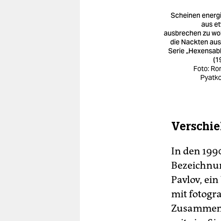
Scheinen energ
aus e
ausbrechen zu wol
die Nackten aus
Serie „Hexensab
(1
Foto: R
Pyatk
Verschie
In den 199
Bezeichnun
Pavlov, ein
mit fotogr
Zusammens