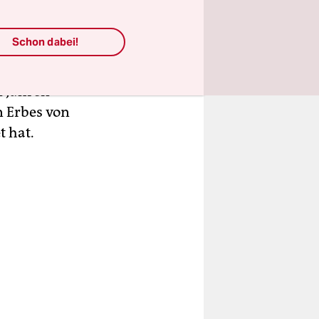
giy
cht in den
Schon dabei!
arkiw nach
t und
n Jahren
n Erbes von
t hat.