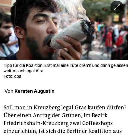
berlin
nord
wahrheit
verlag
verlag
veranstaltungen
Tipp für die Koalition: Erst mal eine Tüte dreh‘n und dann gelassen
weiters ach egal Alta.
shop
Foto: dpa
fragen & hilfe
Von
Kersten Augustin
unterstützen
Soll man in Kreuzberg legal Gras kaufen dürfen?
abo
Über einen Antrag der Grünen, im Bezirk
Friedrichshain-Kreuzberg zwei Coffeeshops
genossenschaft
einzurichten, ist sich die Berliner Koalition aus