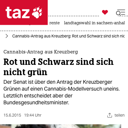

taz zahl ich
hitze
niedrigwasser
rente
landtagswahl in sachsen-anhalt

taz zahl ich
in
Cannabis-Antrag aus Kreuzberg: Rot und Schwarz sind sich nich
taz zahl ich
themen
Cannabis-Antrag aus Kreuzberg
Rot und Schwarz sind sich
politik
nicht grün
öko
Der Senat ist über den Antrag der Kreuzberger
Grünen auf einen Cannabis-Modellversuch uneins.
gesellschaft
Letztlich entscheidet aber der
Bundesgesundheitsminister.
kultur
sport
15.6.2015
19:44 Uhr
teilen