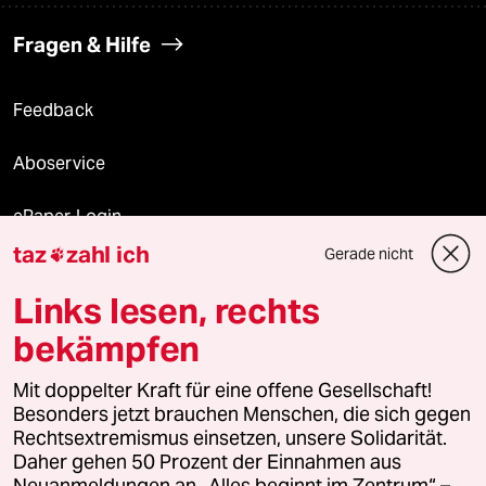
Fragen & Hilfe
Feedback
Aboservice
ePaper Login
taz
zahl ich
Gerade nicht

Downloads für Abonnierende
Links lesen, rechts
bekämpfen
© 2026 taz Verlags und Vertriebs GmbH
Mit doppelter Kraft für eine offene Gesellschaft!
Alle Rechte vorbehalten. Bei rechtlichen Fragen oder für Genehmigungen
wenden Sie sich bitte an
lizenzen@taz.de
Besonders jetzt brauchen Menschen, die sich gegen
Rechtsextremismus einsetzen, unsere Solidarität.
Daher gehen 50 Prozent der Einnahmen aus
Feedback
Redaktionsstatut
Kommune-Richtlinien
KI-