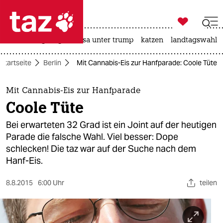

taz zahl ich
hitze
bergsteigen
usa unter trump
katzen
landtagswahl i

taz zahl ich
Startseite
Berlin
Mit Cannabis-Eis zur Hanfparade: Coole Tüte
taz zahl ich
themen
Mit Cannabis-Eis zur Hanfparade
Coole Tüte
politik
Bei erwarteten 32 Grad ist ein Joint auf der heutigen
öko
Parade die falsche Wahl. Viel besser: Dope
schlecken! Die taz war auf der Suche nach dem
gesellschaft
Hanf-Eis.
kultur
8.8.2015
6:00 Uhr
teilen
sport