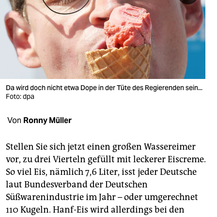
berlin
nord
wahrheit
verlag
verlag
Da wird doch nicht etwa Dope in der Tüte des Regierenden sein...
Foto: dpa
veranstaltungen
Von
Ronny Müller
shop
fragen & hilfe
Stellen Sie sich jetzt einen großen Wassereimer
vor, zu drei Vierteln gefüllt mit leckerer Eiscreme.
unterstützen
So viel Eis, nämlich 7,6 Liter, isst jeder Deutsche
abo
laut Bundesverband der Deutschen
Süßwarenindustrie im Jahr – oder umgerechnet
genossenschaft
110 Kugeln. Hanf-Eis wird allerdings bei den