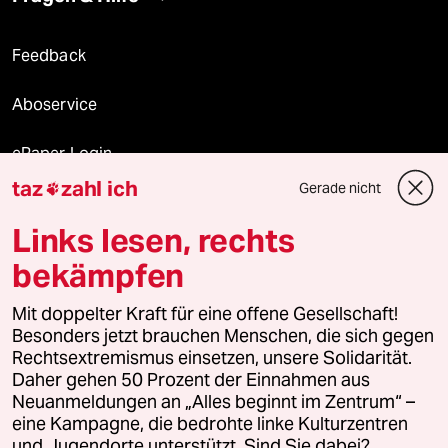
Feedback
Aboservice
ePaper Login
taz
zahl ich
Gerade nicht

Downloads für Abonnierende
Links lesen, rechts
bekämpfen
© 2026 taz Verlags und Vertriebs GmbH
Mit doppelter Kraft für eine offene Gesellschaft!
Alle Rechte vorbehalten. Bei rechtlichen Fragen oder für Genehmigungen
wenden Sie sich bitte an
lizenzen@taz.de
Besonders jetzt brauchen Menschen, die sich gegen
Rechtsextremismus einsetzen, unsere Solidarität.
Daher gehen 50 Prozent der Einnahmen aus
Feedback
Redaktionsstatut
Kommune-Richtlinien
KI-
Neuanmeldungen an „Alles beginnt im Zentrum“ –
eine Kampagne, die bedrohte linke Kulturzentren
Leitlinie
Informant
Datenschutz
Impressum
AGB
und Jugendorte unterstützt. Sind Sie dabei?