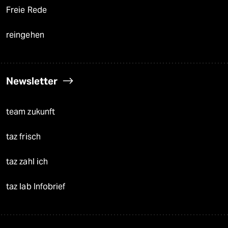
Freie Rede
reingehen
Newsletter
team zukunft
taz frisch
taz zahl ich
taz lab Infobrief