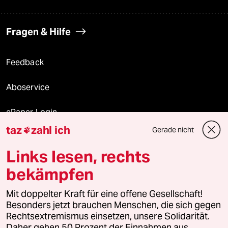
Fragen & Hilfe
Feedback
Aboservice
ePaper Login
taz
zahl ich
Gerade nicht

Downloads für Abonnierende
Links lesen, rechts
bekämpfen
© 2026 taz Verlags und Vertriebs GmbH
Mit doppelter Kraft für eine offene Gesellschaft!
Alle Rechte vorbehalten. Bei rechtlichen Fragen oder für Genehmigungen
wenden Sie sich bitte an
lizenzen@taz.de
Besonders jetzt brauchen Menschen, die sich gegen
Rechtsextremismus einsetzen, unsere Solidarität.
Daher gehen 50 Prozent der Einnahmen aus