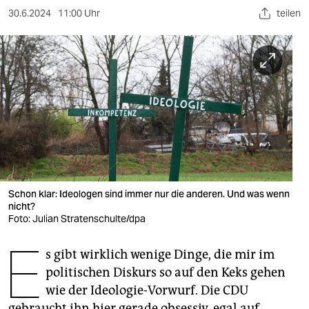
berlin
30.6.2024
11:00 Uhr
teilen
nord
wahrheit
verlag
verlag
veranstaltungen
shop
Schon klar: Ideologen sind immer nur die anderen. Und was wenn
fragen & hilfe
nicht?
Foto: Julian Stratenschulte/dpa
unterstützen
E
s gibt wirklich wenige Dinge, die mir im
abo
politischen Diskurs so auf den Keks gehen
genossenschaft
wie der Ideologie-Vorwurf. Die CDU
gebraucht ihn hier gerade obsessiv, egal auf