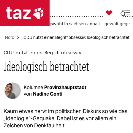

taz zahl ich
hitze
surfen
landtagswahl in sachsen-anhalt
gewalt gegen

taz zahl ich
Nord
CDU nutzt einen Begriff obsessiv: Ideologisch betrachtet
taz zahl ich
themen
CDU nutzt einen Begriff obsessiv
Ideologisch betrachtet
politik
öko
Kolumne
Provinzhauptstadt
gesellschaft
von
Nadine Conti
kultur
Kaum etwas nervt im politischen Diskurs so wie das
„Ideologie“-Gequake. Dabei ist es vor allem ein
sport
Zeichen von Denkfaulheit.