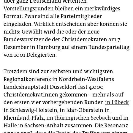
über ganz Deutschland verteilten
epaper login
Vorstellungsrunden bleiben ein merkwürdiges
Format: Zwar sind alle Parteimitglieder
eingeladen. Wirklich entscheiden aber können sie
nichts: Gewählt wird die oder der neue
Bundesvorsitzende der Christdemokraten am 7.
Dezember in Hamburg auf einem Bundesparteitag
von 1001 Delegierten.
Trotzdem sind zur sechsten und wichtigsten
Regionalkonferenz in Nordrhein-Westfalens
Landeshauptstadt Düsseldorf fast 4.000
ChristdemokratInnen gekommen – mehr als auf
den ersten vier vorhergehenden Runden
in Lübeck
in Schleswig-Holstein, in Idar-Oberstein in
Rheinland-Pfalz,
im thüringischen Seebach
und
in
Halle
in Sachsen-Anhalt zusammen. Die Resonanz