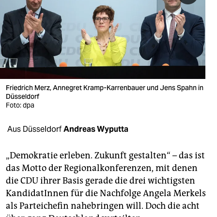
berlin
nord
wahrheit
verlag
verlag
Friedrich Merz, Annegret Kramp-Karrenbauer und Jens Spahn in
Düsseldorf
veranstaltungen
Foto: dpa
shop
Aus Düsseldorf
Andreas Wyputta
fragen & hilfe
„Demokratie erleben. Zukunft gestalten“ – das ist
unterstützen
das Motto der Regionalkonferenzen, mit denen
die CDU ihrer Basis gerade die drei wichtigsten
abo
KandidatInnen für die Nachfolge Angela Merkels
genossenschaft
als Parteichefin nahebringen will. Doch die acht