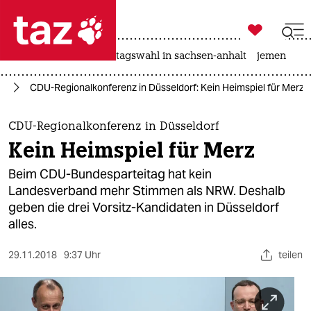

taz zahl ich
drohnen
rente
landtagswahl in sachsen-anhalt
jemen

taz zahl ich
hn
CDU-Regionalkonferenz in Düsseldorf: Kein Heimspiel für Merz
taz zahl ich
themen
CDU-Regionalkonferenz in Düsseldorf
Kein Heimspiel für Merz
politik
Beim CDU-Bundesparteitag hat kein
öko
Landesverband mehr Stimmen als NRW. Deshalb
geben die drei Vorsitz-Kandidaten in Düsseldorf
gesellschaft
alles.
kultur
29.11.2018
9:37 Uhr
teilen
sport