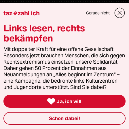
Newsletter
taz
zahl ich
Gerade nicht

Links lesen, rechts
team zukunft
bekämpfen
taz frisch
Mit doppelter Kraft für eine offene Gesellschaft!
Besonders jetzt brauchen Menschen, die sich gegen
taz zahl ich
Rechtsextremismus einsetzen, unsere Solidarität.
Daher gehen 50 Prozent der Einnahmen aus
taz lab Infobrief
Neuanmeldungen an „Alles beginnt im Zentrum“ –
eine Kampagne, die bedrohte linke Kulturzentren
und Jugendorte unterstützt. Sind Sie dabei?
Veranstaltungen

Ja, ich will
Demnächst
Schon dabei!