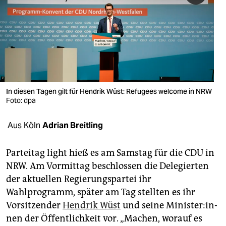
berlin
nord
wahrheit
verlag
verlag
In diesen Tagen gilt für Hendrik Wüst: Refugees welcome in NRW
Foto: dpa
veranstaltungen
Aus Köln
Adrian Breitling
shop
fragen & hilfe
Parteitag light hieß es am Samstag für die CDU in
NRW. Am Vormittag beschlossen die Delegierten
unterstützen
der aktuellen Regierungspartei ihr
abo
Wahlprogramm, später am Tag stellten es ihr
Vorsitzender
Hendrik Wüst
und seine Mi­nis­te­r:in­
genossenschaft
nen der Öffentlichkeit vor. „Machen, worauf es