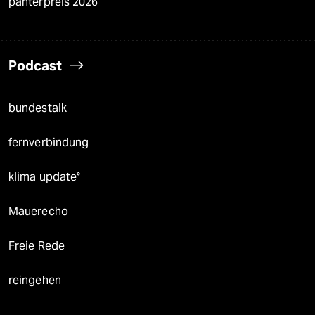
panterpreis 2026
Podcast
bundestalk
fernverbindung
klima update°
Mauerecho
Freie Rede
reingehen