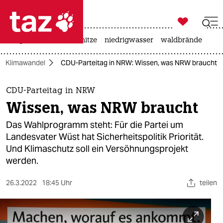

taz zahl ich
krieg in der ukraine
hitze
niedrigwasser
waldbrände

taz zahl ich
Klimawandel
CDU-Parteitag in NRW: Wissen, was NRW braucht
taz zahl ich
themen
CDU-Parteitag in NRW
Wissen, was NRW braucht
politik
Das Wahlprogramm steht: Für die Partei um
öko
Landesvater Wüst hat Sicherheitspolitik Priorität.
Und Klimaschutz soll ein Versöhnungsprojekt
gesellschaft
werden.
kultur
26.3.2022
18:45 Uhr
teilen
sport