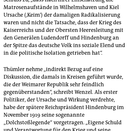
Soldatenrat die Macht und rief im Januar 1919 eine
Matrosenaufstände in Wilhelmshaven und Kiel
Räterepublik aus. Sie wurde einen Monat später
Ursache (‚Keim‘) der damaligen Radikalisierung
durch das Verdener Freikorps Caspari brutal
waren und nicht die Tatsache, dass der Krieg des
niedergeschlagen.
Kaiserreichs und der Obersten Heeresleitung mit
den Generälen Ludendorff und Hindenburg an
der Spitze das deutsche Volk ins soziale Elend und
in die politische Isolation getrieben hat“.
Thümler nehme „indirekt Bezug auf eine
Diskussion, die damals in Kreisen geführt wurde,
die der Weimarer Republik sehr feindlich
gegenüberstanden“, schreibt Wenzel. Als erster
Politiker, der Ursache und Wirkung verdrehte,
habe der spätere Reichspräsident Hindenburg im
November 1919 seine sogenannte
„Dolchstoßlegende“ vorgetragen. „Eigene Schuld
und Verantwortung für den Krieg und seine