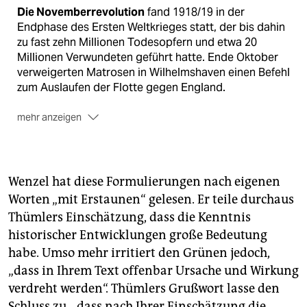
Die Novemberrevolution
fand 1918/19 in der
Endphase des Ersten Weltkrieges statt, der bis dahin
zu fast zehn Millionen Todesopfern und etwa 20
Millionen Verwundeten geführt hatte. Ende Oktober
verweigerten Matrosen in Wilhelmshaven einen Befehl
zum Auslaufen der Flotte gegen England.
mehr anzeigen
Die Meuterei
griff schnell auf andere Küsten- und
Garnisonsstädte über, in Kiel verbündeten sich die
Matrosen mit streikenden Arbeitern, es kam zum
Wenzel hat diese Formulierungen nach eigenen
Aufstand. 1.000 Matrosen aus Kiel marschierten nach
Worten „mit Erstaunen“ gelesen. Er teile durchaus
Braunschweig.
Thümlers Einschätzung, dass die Kenntnis
Dort stürmte die Menge
ein Gefängnis und befreite
historischer Entwicklungen große Bedeutung
Gefangene. Revolutionäre besetzten Bahnhof und
habe. Umso mehr irritiert den Grünen jedoch,
Post, fast die gesamte Braunschweiger Garnison lief
„dass in Ihrem Text offenbar Ursache und Wirkung
zu den Aufständischen über.
verdreht werden“. Thümlers Grußwort lasse den
Auch in Bremen
übernahm ein Arbeiter- und
Schluss zu, „dass nach Ihrer Einschätzung die