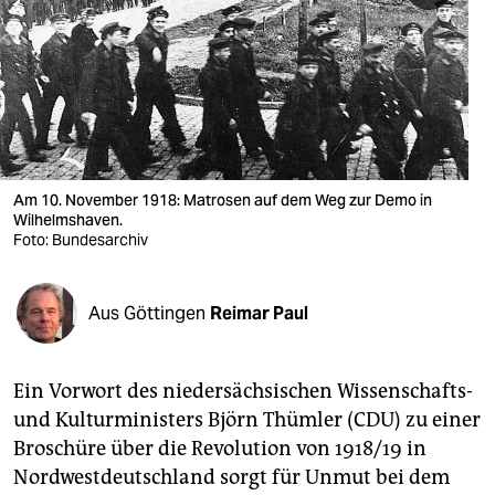
berlin
nord
wahrheit
verlag
verlag
Am 10. November 1918: Matrosen auf dem Weg zur Demo in
Wilhelmshaven.
veranstaltungen
Foto: Bundesarchiv
shop
Aus Göttingen
Reimar Paul
fragen & hilfe
unterstützen
Ein Vorwort des niedersächsischen Wissenschafts-
abo
und Kulturministers Björn Thümler (CDU) zu einer
Broschüre über die Revolution von 1918/19 in
genossenschaft
Nordwestdeutschland sorgt für Unmut bei dem