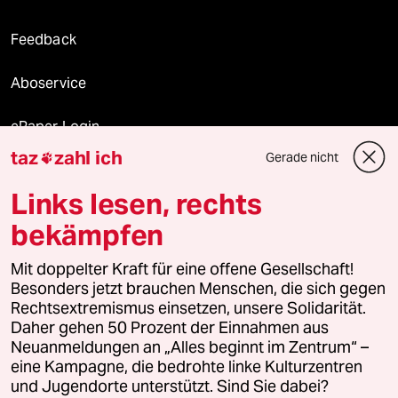
Feedback
Aboservice
ePaper Login
taz
zahl ich
Gerade nicht

Downloads für Abonnierende
Links lesen, rechts
bekämpfen
© 2026 taz Verlags und Vertriebs GmbH
Alle Rechte vorbehalten. Bei rechtlichen Fragen oder für Genehmigungen
Mit doppelter Kraft für eine offene Gesellschaft!
wenden Sie sich bitte an
lizenzen@taz.de
Besonders jetzt brauchen Menschen, die sich gegen
Rechtsextremismus einsetzen, unsere Solidarität.
Daher gehen 50 Prozent der Einnahmen aus
Feedback
Redaktionsstatut
Kommune-Richtlinien
KI-
Neuanmeldungen an „Alles beginnt im Zentrum“ –
eine Kampagne, die bedrohte linke Kulturzentren
Leitlinie
Informant
Datenschutz
Impressum
AGB
und Jugendorte unterstützt. Sind Sie dabei?