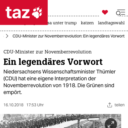

taz zahl ich
hitze
bergsteigen
usa unter trump
katzen
landtagswahl i

taz zahl ich
18
CDU-Minister zur Novemberrevolution: Ein legendäres Vorwort
taz zahl ich
themen
CDU-Minister zur Novemberrevolution
Ein legendäres Vorwort
politik
Niedersachsens Wissenschaftsminister Thümler
öko
(CDU) hat eine eigene Interpretation der
Novemberrevolution von 1918. Die Grünen sind
gesellschaft
empört.
kultur
16.10.2018
17:53 Uhr
teilen
sport