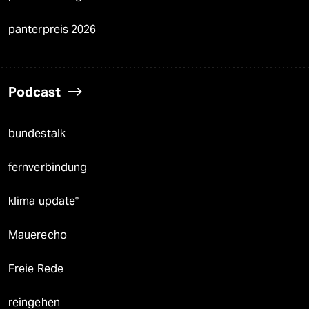
panterpreis 2026
Podcast
bundestalk
fernverbindung
klima update°
Mauerecho
Freie Rede
reingehen