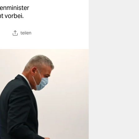
nenminister
t vorbei.
teilen