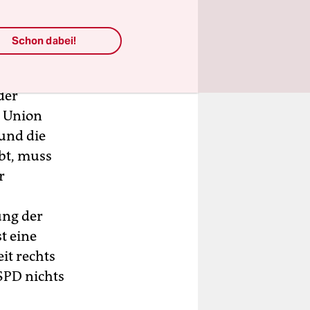
chsen-
Schon dabei!
der
r Union
 und die
rbt, muss
r
ung der
st eine
eit rechts
 SPD nichts