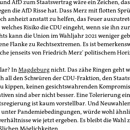
und AfD zum Staatsvertrag wäre ein Zeichen, das
egen die AfD Risse hat. Dass Merz mit flotten Sp
ch anheizt anstatt zu helfen, das Feuer auszutret
, welches Risiko die CDU eingeht, wenn sie ihn z
hts kann die Union im Wahljahr 2021 weniger g
ffene Flanke zu Rechtsextremen. Es ist bemerkensw
che jenseits von Friedrich Merz' politischem Horiz
klar? In
Magdeburg
nicht. Das zähe Ringen geht w
ach all den Schwüren der CDU-Fraktion, den Staats
 zu kippen, keinen gesichtswahrenden Kompromi
tiven sind aber nicht besser. Eine Tolerierung ei
sregierung ist kaum vorstellbar. Und Neuwahlen
 unter Pandemiebedingungen, würde wohl ähnl
erhältnisse wie jetzt ergeben. Es bleibt die Wahl
ßlichen Möglichkeiten.