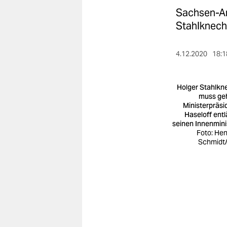
berlin
Sachsen-An
nord
Stahlknecht
wahrheit
4.12.2020
18:1
verlag
Holger Stahlkn
verlag
muss ge
Ministerpräsi
veranstaltungen
Haseloff entl
seinen Innenmini
shop
Foto: Hen
Schmidt
fragen & hilfe
unterstützen
abo
genossenschaft