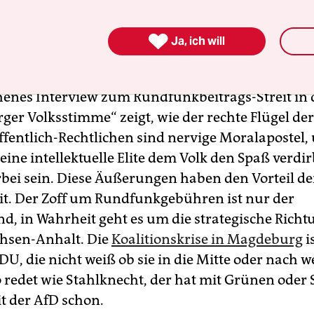
n, hat das nichts zu tun gehabt. In der AfD in Sa
en die Radikalen das Sagen.

Ja, ich will
tahlknecht insofern dankbar sein. Sein nicht
enes Interview zum Rundfunkbeitrags-Streit in 
er Volksstimme“ zeigt, wie der rechte Flügel de
Öffentlich-Rechtlichen sind nervige Moralapostel,
r eine intellektuelle Elite dem Volk den Spaß verdi
rbei sein. Diese Äußerungen haben den Vorteil de
it. Der Zoff um Rundfunkgebühren ist nur der
d, in Wahrheit geht es um die strategische Richt
hsen-Anhalt. Die
Koalitionskrise in Magdeburg
i
DU, die nicht weiß ob sie in die Mitte oder nach w
o redet wie Stahlknecht, der hat mit Grünen oder
t der AfD schon.