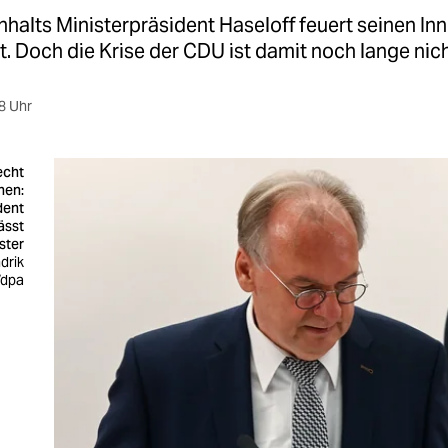
halts Ministerpräsident Haseloff feuert seinen In
. Doch die Krise der CDU ist damit noch lange nich
8 Uhr
echt
hen:
dent
ässt
ster
drik
/dpa