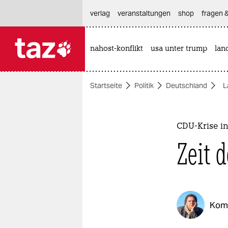
hautnavigation anspringen
hauptinhalt anspringen
footer anspringen
verlag
veranstaltungen
shop
fragen &
nahost-konflikt
usa unter trump
lan

taz zahl ich
taz zahl ich
Startseite
Politik
Deutschland
L
themen
politik
CDU-Krise i
öko
Zeit 
gesellschaft
kultur
Kom
sport