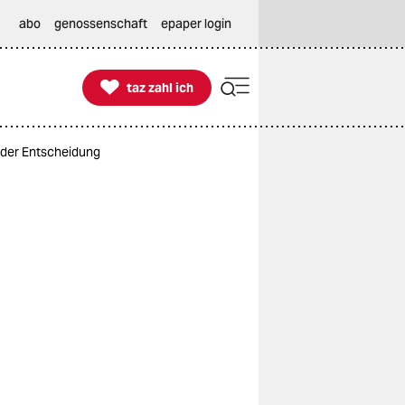
abo
genossenschaft
epaper login

taz zahl ich
taz zahl ich
 der Entscheidung