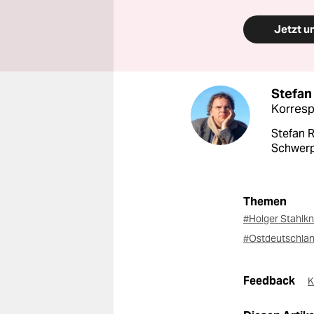
Jetzt u
Stefan
Korres
Stefan R
Schwerp
Themen
#Holger Stahlk
#Ostdeutschla
Feedback
K