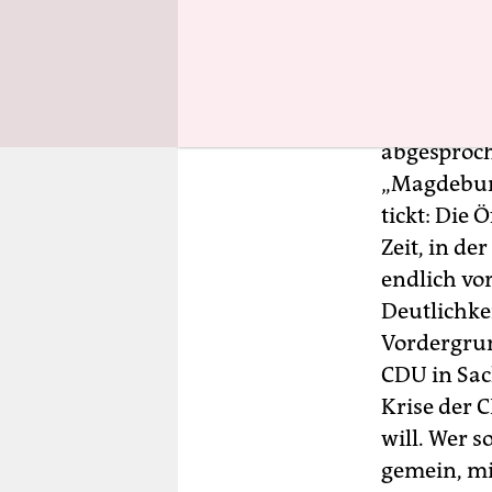
einzubinde
Anhalt hab
Man muss S
abgesproch
„Magdeburg
tickt: Die 
Zeit, in de
endlich vo
Deutlichke
Vordergrun
CDU in Sac
Krise der C
will. Wer s
gemein, mi