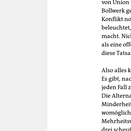
von Union 
Bollwerk g
Konflikt no
beleuchtet
macht. Nic
als eine o
diese Tatsa
Also alles 
Es gibt, n
jeden Fall
Die Alterna
Minderheit
womöglich
Mehrheitsv
drei scheu