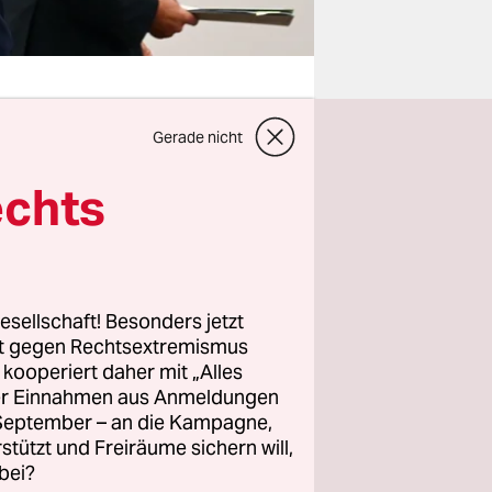
Gerade nicht
st als
echts
Ansagen
on
 Denn der
en
esellschaft! Besonders jetzt
n und ein
rt gegen Rechtsextremismus
ke in
z kooperiert daher mit „Alles
 mit
ller Einnahmen aus Anmeldungen
 Rolle des
. September – an die Kampagne,
rstützt und Freiräume sichern will,
werten
bei?
n