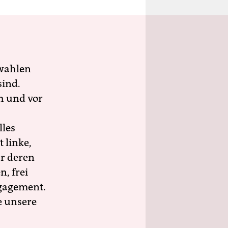
wahlen
sind.
h und vor
lles
 linke,
ür deren
n, frei
ngagement.
e unsere