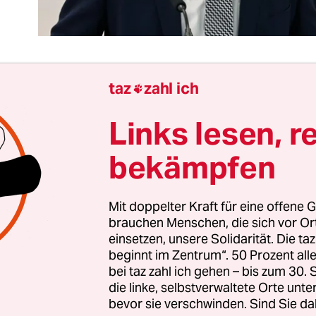
taz
zahl ich

r Haseloff moderiert, verzögert, vertagt gern. Er i
Links lesen, r
isterpräsident wirklich nicht durch autoritäre 
r Lust an Konflikten aufgefallen. Der Rauswurf v
bekämpfen
ter Stahlknecht
war schlicht die letzte Rettung.
nister hat mitten in einer ziemlich aussichtslos
Mit doppelter Kraft für eine offene G
krise offen zur Revolte gegen Haseloff aufgerufe
brauchen Menschen, die sich vor O
 definiert – Zusammenarbeit mit der AfD. Was Höc
einsetzen, unsere Solidarität. Die ta
 der Wahl von Kemmerich letztlich misslang, wäre
beginnt im Zentrum“. 50 Prozent a
t in Magdeburg Realität geworden: Die AfD in der
bei taz zahl ich gehen – bis zum 30
die linke, selbstverwaltete Orte unte
ers. Mit einem hochriskanten, aber überlegens
bevor sie verschwinden. Sind Sie da
, die gemäßigten Kräfte bei den Rechtspopuliste