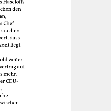
s Haseloffs
rüchen den
en,
um Chef
ebrauchen
ert, dass
ont liegt.
ohl weiter.
vertrag auf
ss mehr.
ner CDU-
,
iche
 zwischen