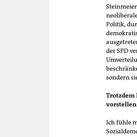
Steinmeier
neoliberal
Politik, d
demokratis
ausgetrete
der SPD ve
Umverteilu
beschränke
sondern sie
Trotzdem k
vorstellen
Ich fühle m
Sozialdemo