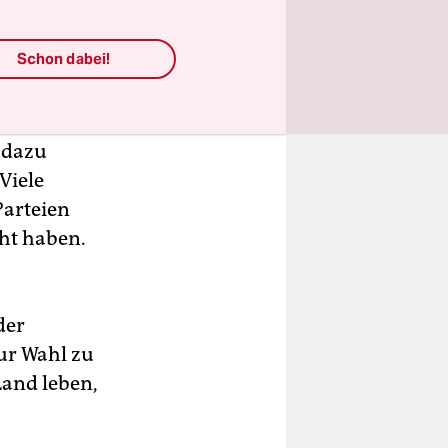
en?
Schon dabei!
 und
 angeht.
 dazu
Viele
Parteien
cht haben.
der
zur Wahl zu
Land leben,