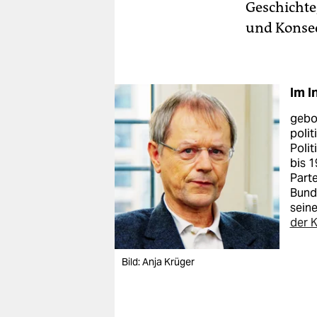
Geschichte,
und Konse
Im I
gebor
polit
Polit
bis 1
Parte
Bunde
seine
der K
Bild: Anja Krüger