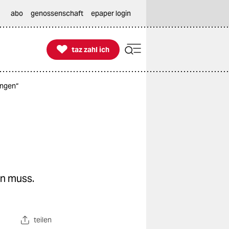
abo
genossenschaft
epaper login

taz zahl ich
taz zahl ich
ungen“
en muss.
teilen