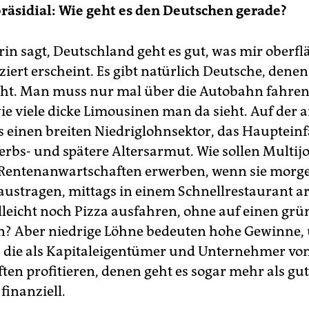
räsidial: Wie geht es den Deutschen gerade?
rin sagt, Deutschland geht es gut, was mir oberfl
iert erscheint. Es gibt natürlich Deutsche, denen 
eht. Man muss nur mal über die Autobahn fahre
ie viele dicke Limousinen man da sieht. Auf der 
es einen breiten Niedriglohnsektor, das Haupteinfa
werbs- und spätere Altersarmut. Wie sollen Multij
Rentenanwartschaften erwerben, wenn sie morg
austragen, mittags in einem Schnellrestaurant a
lleicht noch Pizza ausfahren, ohne auf einen gr
? Aber niedrige Löhne bedeuten hohe Gewinne,
, die als Kapitaleigentümer und Unternehmer von
ten profitieren, denen geht es sogar mehr als gut
finanziell.