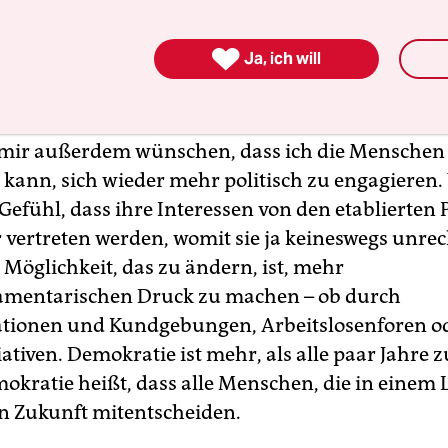
 Sie zu einem guten Bundespräsidenten mach

Ja, ich will
eit, gesellschaftliche Entwicklungen zu erkennen
reagieren, besonders was soziale Benachteiligung
 mir außerdem wünschen, dass ich die Menschen
 kann, sich wieder mehr politisch zu engagieren. 
Gefühl, dass ihre Interessen von den etablierten 
 vertreten werden, womit sie ja keineswegs unre
 Möglichkeit, das zu ändern, ist, mehr
amentarischen Druck zu machen – ob durch
tionen und Kundgebungen, Arbeitslosenforen o
ativen. Demokratie ist mehr, als alle paar Jahre 
okratie heißt, dass alle Menschen, die in einem 
n Zukunft mitentscheiden.