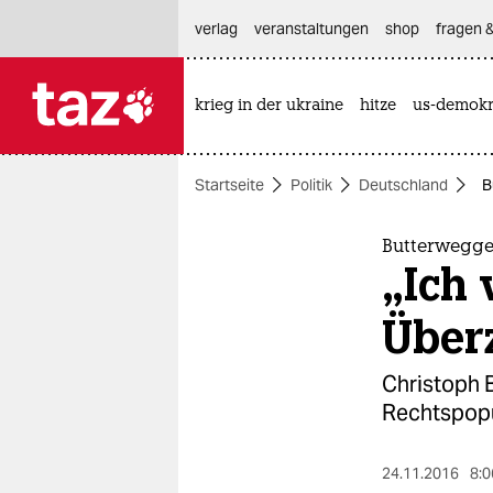
hautnavigation anspringen
hauptinhalt anspringen
footer anspringen
verlag
veranstaltungen
shop
fragen &
krieg in der ukraine
hitze
us-demokr

taz zahl ich
taz zahl ich
Startseite
Politik
Deutschland
B
themen
politik
Butterwegge
„Ich 
öko
Über
gesellschaft
Christoph 
kultur
Rechtspopul
sport
24.11.2016
8:0