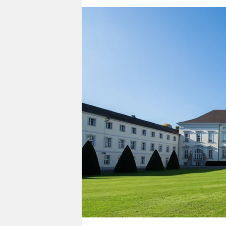
berlin
nord
wahrheit
verlag
verlag
veranstaltungen
shop
fragen & hilfe
unterstützen
abo
genossenschaft