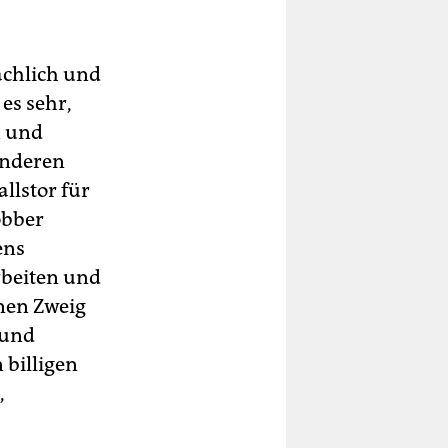
ächlich und
es sehr,
n und
anderen
llstor für
obber
ens
rbeiten und
ünen Zweig
 und
 billigen
,