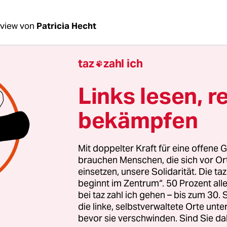
rview von
Patricia Hecht
taz
zahl ich

Butterwegge, Sie sind bei der Wahl für das Amt 
identen chancenlos. Warum tun Sie sich das a
Links lesen, r
 Butterwegge:
Nicht nur ein Bundespräsident ka
bekämpfen
 wirken und auf bestimmte Probleme in der Gesell
 sondern auch ein Kandidat für dieses Amt. Ich be
Mit doppelter Kraft für eine offene G
eit Jahrzehnten bestimmte Entwicklungen – etwa
brauchen Menschen, die sich vor O
lismus, die vermehrte Fluchtmigration sowie di
einsetzen, unsere Solidarität. Die ta
beginnt im Zentrum“. 50 Prozent a
Kluft zwischen Arm und Reich – und schöpfe nu
bei taz zahl ich gehen – bis zum 30
che Probleme und Prozesse zu sensibilisieren ode
die linke, selbstverwaltete Orte unte
aufzurütteln.
bevor sie verschwinden. Sind Sie da