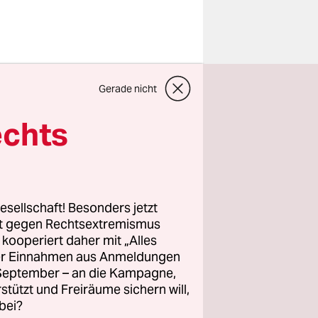
Gerade nicht
des
n?
echts
nn
schaft
gleite als
esellschaft! Besonders jetzt
 den
rt gegen Rechtsextremismus
e
z kooperiert daher mit „Alles
ller Einnahmen aus Anmeldungen
n daraus,
. September – an die Kampagne,
r die
rstützt und Freiräume sichern will,
bei?