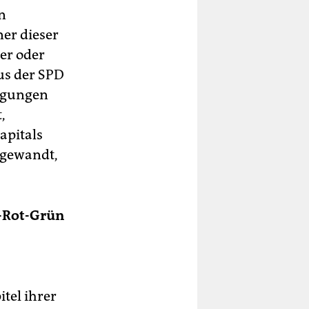
n
er dieser
er oder
us der SPD
eugungen
,
apitals
bgewandt,
t-Rot-Grün
tel ihrer