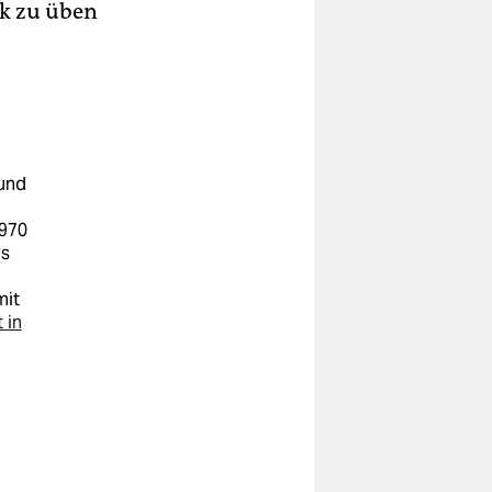
tik zu üben
 und
1970
ls
mit
 in