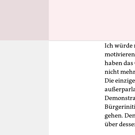
Was würde
Die Fähigk
darauf zu 
Ich würde
motivieren
haben das 
nicht mehr
Die einzige
außerparl
Demonstra
Bürgeriniti
gehen. Dem
über desse