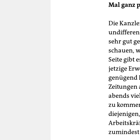
Mal ganz p
Die Kanzle
undifferenz
sehr gut g
schauen, w
Seite gibt 
jetzige Er
genügend 
Zeitungen 
abends vie
zu kommen
diejenigen
Arbeitskräf
zumindest 