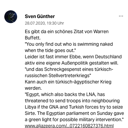
Sven Günther
28.07.2020
,
19:30 Uhr
Es gibt da ein schönes Zitat von Warren
Buffett.
"You only find out who is swimming naked
when the tide goes out."
Leider ist fast immer Ebbe, wenn Deutschland
aktiv eine eigene Außenpolitik gestalten will.
"und das Schreckgespenst eines türkisch-
russischen Stellvertreterkriegs"
Kann auch ein türkisch-ägyptischer Krieg
werden.
"Egypt, which also backs the LNA, has
threatened to send troops into neighbouring
Libya if the GNA and Turkish forces try to seize
Sirte. The Egyptian parliament on Sunday gave
a green light for possible military intervention."
www.aljazeera.com/...0722160827376.html