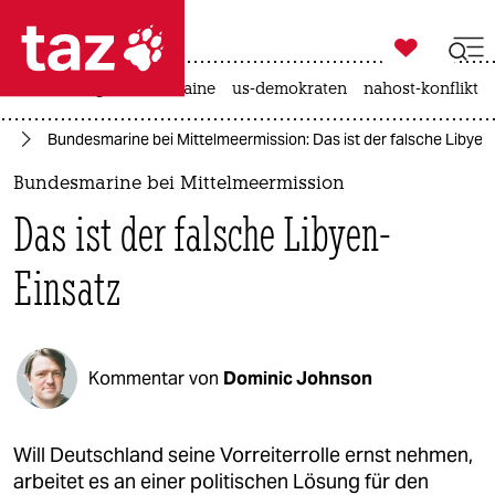

taz zahl ich
hitze
krieg in der ukraine
us-demokraten
nahost-konflikt

taz zahl ich
eg
Bundesmarine bei Mittelmeermission: Das ist der falsche Libyen
taz zahl ich
Bundesmarine bei Mittelmeermission
themen
Das ist der falsche Libyen-
politik
Einsatz
öko
gesellschaft
Kommentar von
Dominic Johnson
kultur
sport
Will Deutschland seine Vorreiterrolle ernst nehmen,
arbeitet es an einer politischen Lösung für den