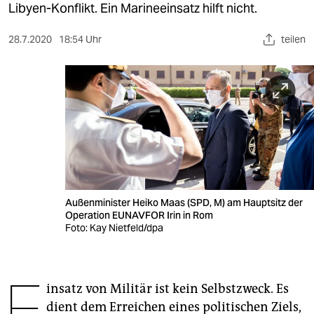
berlin
Libyen-Konflikt. Ein Marineeinsatz hilft nicht.
nord
28.7.2020
18:54 Uhr
teilen
wahrheit
verlag
verlag
veranstaltungen
shop
Außenminister Heiko Maas (SPD, M) am Hauptsitz der
fragen & hilfe
Operation EUNAVFOR Irin in Rom
Foto: Kay Nietfeld/dpa
unterstützen
abo
E
insatz von Militär ist kein Selbstzweck. Es
genossenschaft
dient dem Erreichen eines politischen Ziels,