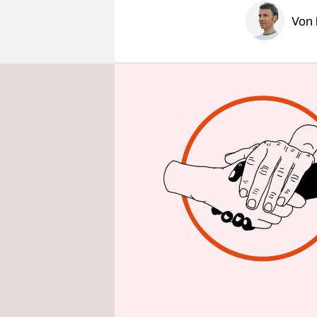
epaper login
Von
„Kunst- un
winzigen B
altägyptis
Kulturflag
könnte ihn
Der zurück
politische
Kunsttempe
markanten
„klein“red