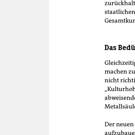
zurückhalt
staatliche
Gesamtkuns
Das Bedü
Gleichzeiti
machen zu 
nicht rich
„Kulturhoh
abweisende
Metallsäul
Der neuen 
aufzubaue