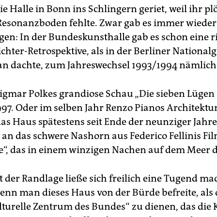
 Halle in Bonn ins Schlingern geriet, weil ihr plö
 Resonanzboden fehlte. Zwar gab es immer wieder
gen: In der Bundeskunsthalle gab es schon eine r
hter-Retrospektive, als in der Berliner National
an dachte, zum Jahreswechsel 1993/1994 nämlich
 Sigmar Polkes grandiose Schau „Die sieben Lügen
997. Oder im selben Jahr Renzo Pianos Architektu
das Haus spätestens seit Ende der neunziger Jahre
n das schwere Nashorn aus Federico Fellinis Fil
“, das in einem winzigen Nachen auf dem Meer 
t der Randlage ließe sich freilich eine Tugend m
enn man dieses Haus von der Bürde befreite, als 
ulturelle Zentrum des Bundes“ zu dienen, das die 