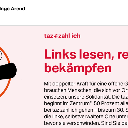
Ingo Arend
d Ausstellungshalle der Bundesrepublik Deutsch
taz
zahl ich

ronzelettern steht der umständliche Titel neben
ch anmutenden Hochportal des riesigen weißen
Links lesen, r
gschiffs im Bonner Süden. Wer nicht genau hinsc
bekämpfen
 fast übersehen.
haltende Minimalismus ist keine Designmarotte
Mit doppelter Kraft für eine offene G
s Programm. Wenn der Bund schon mit einem Dre
brauchen Menschen, die sich vor O
einsetzen, unsere Solidarität. Die ta
l auftrumpfen darf, so dachte man bei der Eröf
beginnt im Zentrum“. 50 Prozent a
 Baus 1992, dann muss man ihn wenigstens nom
bei taz zahl ich gehen – bis zum 30
en.
die linke, selbstverwaltete Orte unte
bevor sie verschwinden. Sind Sie da