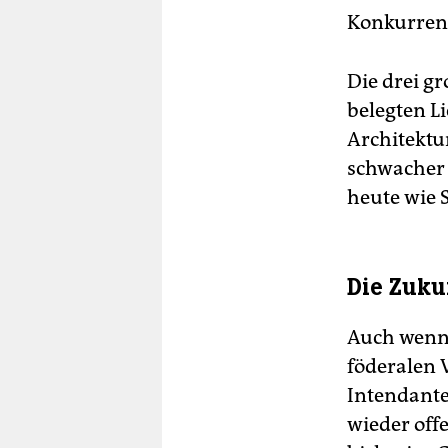
Konkurren
Die drei g
belegten L
Architektu
schwacher 
heute wie S
Die Zuku
Auch wenn e
föderalen 
Intendante
wieder offe