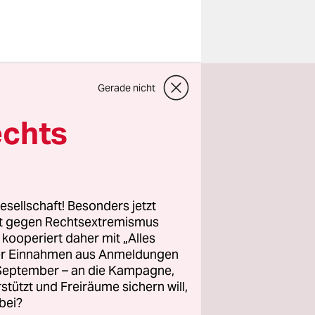
land“ – in
Gerade nicht
 dem
echts
haut,
, sondern
esellschaft! Besonders jetzt
i-Sterne-
rt gegen Rechtsextremismus
z kooperiert daher mit „Alles
fnung des
ller Einnahmen aus Anmeldungen
inell
. September – an die Kampagne,
rstützt und Freiräume sichern will,
bei?