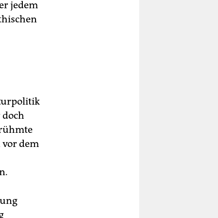
er jedem
ythischen
turpolitik
r doch
erühmte
n vor dem
n.
lung
g