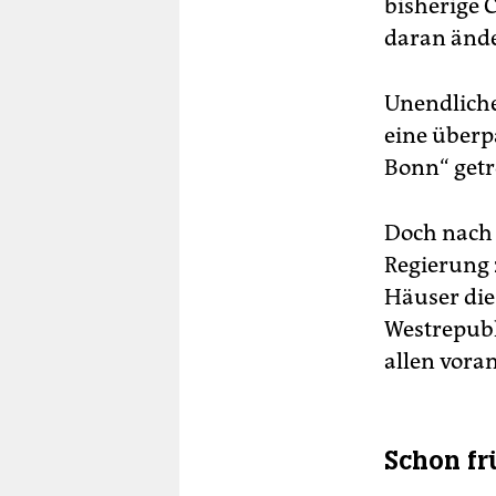
bisherige 
daran ände
Unendliche
eine überpa
Bonn“ get
Doch nach 
Regierung 
Häuser die
Westrepubl
allen vora
Schon fr