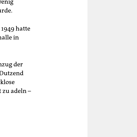
wenig
urde.
 1949 hatte
alle in
mzug der
 Dutzend
cklose
 zu adeln –