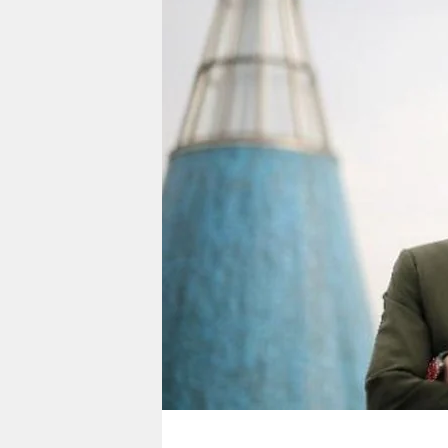
berlin
nord
wahrheit
verlag
verlag
veranstaltungen
shop
fragen & hilfe
unterstützen
abo
genossenschaft