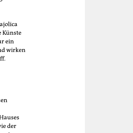
ajolica
e Künste
ur ein
nd wirken
ff.
sen
 Hauses
wie der