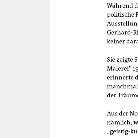
Während die
politische
Ausstellun
Gerhard-Ric
keiner dar
Sie zeigte
Malerei“ 1
erinnerte 
manchmal a
der Träume
Aus der No
nämlich, w
„geistig-k