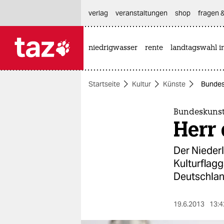
hautnavigation anspringen
hauptinhalt anspringen
footer anspringen
verlag
veranstaltungen
shop
fragen &
niedrigwasser
rente
landtagswahl i

taz zahl ich
taz zahl ich
Startseite
Kultur
Künste
Bundes
themen
politik
Bundeskunst
Herr 
öko
Der Niederl
gesellschaft
Kulturflagg
Deutschlan
kultur
sport
19.6.2013
13:4