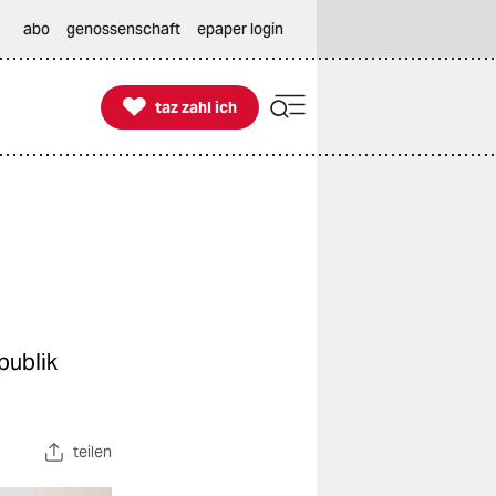
abo
genossenschaft
epaper login

taz zahl ich
taz zahl ich
publik
teilen