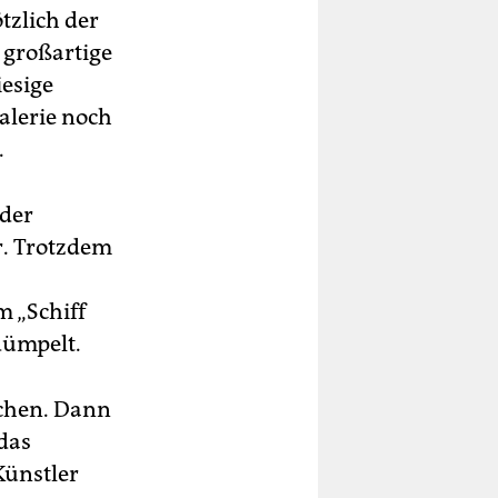
tzlich der
 großartige
iesige
galerie noch
.
 der
r. Trotzdem
m „Schiff
dümpelt.
achen. Dann
das
Künstler