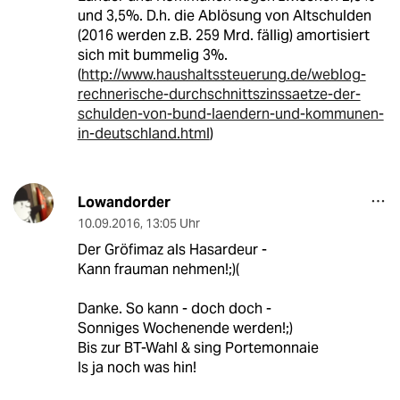
und 3,5%. D.h. die Ablösung von Altschulden
(2016 werden z.B. 259 Mrd. fällig) amortisiert
sich mit bummelig 3%.
(
http://www.haushaltssteuerung.de/weblog-
rechnerische-durchschnittszinssaetze-der-
schulden-von-bund-laendern-und-kommunen-
in-deutschland.html
)
Lowandorder
10.09.2016
,
13:05 Uhr
Der Gröfimaz als Hasardeur -
Kann frauman nehmen!;)(
Danke. So kann - doch doch -
Sonniges Wochenende werden!;)
Bis zur BT-Wahl & sing Portemonnaie
Is ja noch was hin!