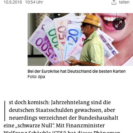
berlin
10.9.2016
10:54 Uhr
teilen
nord
wahrheit
verlag
verlag
veranstaltungen
Bei der Eurokrise hat Deutschland die besten Karten
shop
Foto: dpa
fragen & hilfe
I
unterstützen
st doch komisch: Jahrzehntelang sind die
deutschen Staatsschulden gewachsen, aber
abo
neuerdings verzeichnet der Bundeshaushalt
genossenschaft
eine „schwarze Null“. Mit Finanzminister