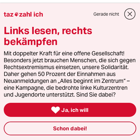
6
taz
zahl ich
Antifas in Sachsen-Anhalt
Gerade nicht

Der Ernstfall
Links lesen, rechts
bekämpfen
taz

Mit doppelter Kraft für eine offene Gesellschaft!
Besonders jetzt brauchen Menschen, die sich gegen
Rechtsextremismus einsetzen, unsere Solidarität.
Folgen Sie uns
Daher gehen 50 Prozent der Einnahmen aus
Neuanmeldungen an „Alles beginnt im Zentrum“ –
eine Kampagne, die bedrohte linke Kulturzentren
Ressorts
und Jugendorte unterstützt. Sind Sie dabei?

Ja, ich will
Politik
Schon dabei!
Öko