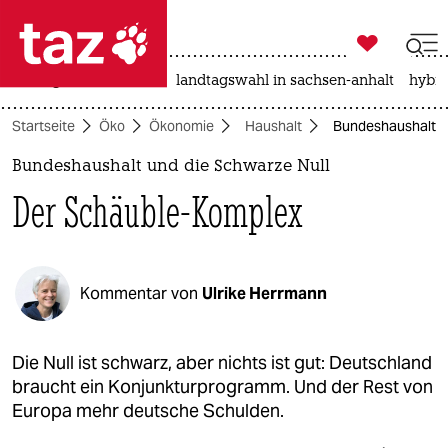

taz zahl ich
niedrigwasser
rente
landtagswahl in sachsen-anhalt
hybri

taz zahl ich
Startseite
Öko
Ökonomie
Haushalt
Bundeshaushalt u
taz zahl ich
Bundeshaushalt und die Schwarze Null
themen
Der Schäuble-Komplex
politik
öko
Kommentar von
Ulrike Herrmann
gesellschaft
kultur
Die Null ist schwarz, aber nichts ist gut: Deutschland
braucht ein Konjunkturprogramm. Und der Rest von
sport
Europa mehr deutsche Schulden.