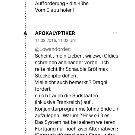
Aufforderung - die Kühe
Vom Eis zu holen!
APOKALYPTIKER
A
11.09.2016
,
11:02 Uhr
@Lowandorder:
Scheint , mein Lieber , wir zwei Oldies
schreiben aneinander vorbei . Ich
reite nicht Ihr Schäuble Gröfimax
Steckenpferdchen .
Vielleicht auch bemerkt ? Draghi
fordert
n i c h t auch die Südstaaten
(inklusive Frankreich ) auf ,
Konjunkturprogramme (ohne Ende ...)
aufzulegen . Warum ? Er w e i ß es :
Das System hat bei seinem weiteren
Fortgang nur noch zwei Alternativen :