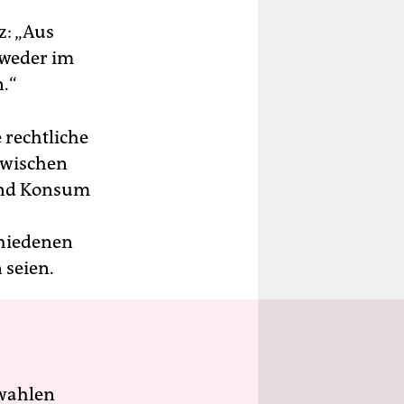
z: „Aus
 weder im
n.“
 rechtliche
zwischen
und Konsum
chiedenen
 seien.
wahlen