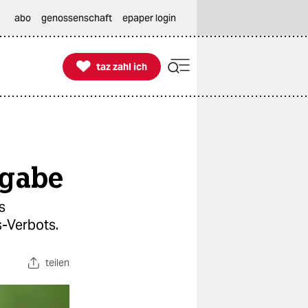
abo
genossenschaft
epaper login

taz zahl ich
taz zahl ich
igabe
s
s-Verbots.
teilen