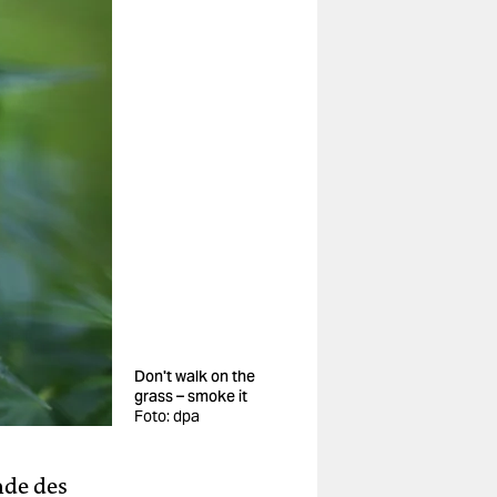
Don't walk on the
grass – smoke it
Foto: dpa
nde des