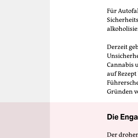
Für Autofa
Sicherheit
alkoholisi
Derzeit ge
Unsicherhe
Cannabis 
auf Rezept
Führersche
Gründen ve
Die Enga
Der drohe