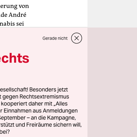
sierung von
nde André
nabis sei
r
Gerade nicht
schichte
es müsse
echts
eine
 ein“. Zur
esellschaft! Besonders jetzt
tem würden
rt gegen Rechtsextremismus
z kooperiert daher mit „Alles
dert.
ller Einnahmen aus Anmeldungen
. September – an die Kampagne,
rstützt und Freiräume sichern will,
bei?