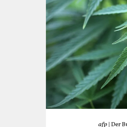
berlin
nord
wahrheit
verlag
verlag
veranstaltungen
shop
fragen & hilfe
unterstützen
abo
genossenschaft
afp
| Der B