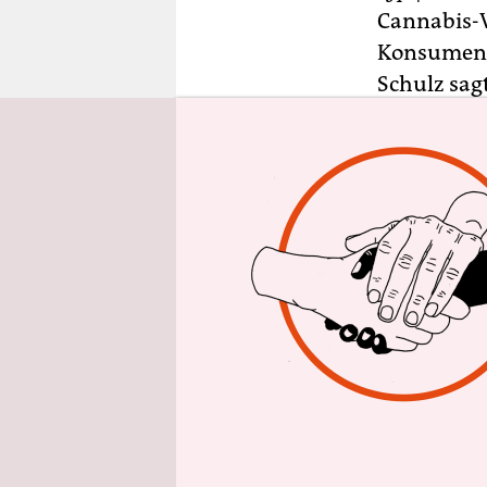
epaper login
Cannabis-V
Konsument
Schulz sag
„historisch
intelligen
noch nie e
akzeptiert
Der Bund D
„komplette
Begründung
Menschen s