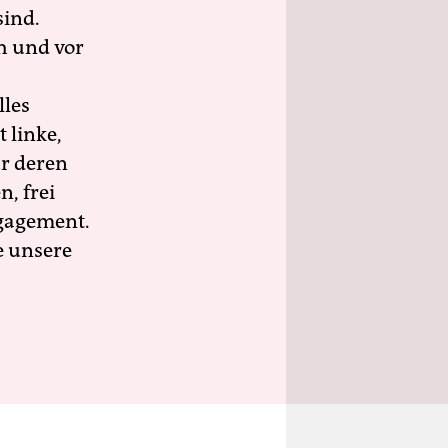
sind.
h und vor
lles
 linke,
ür deren
n, frei
ngagement.
e unsere