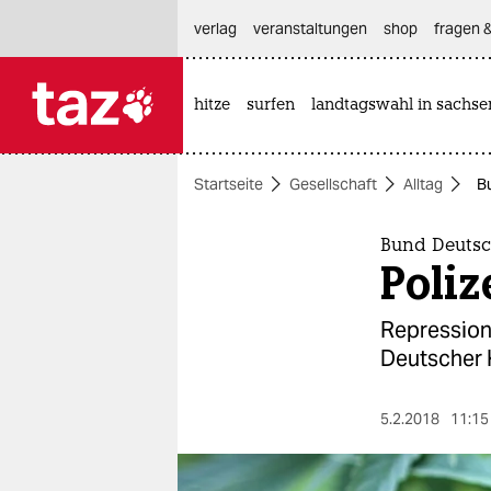
hautnavigation anspringen
hauptinhalt anspringen
footer anspringen
verlag
veranstaltungen
shop
fragen &
hitze
surfen
landtagswahl in sachse

taz zahl ich
taz zahl ich
Startseite
Gesellschaft
Alltag
B
themen
politik
Bund Deutsc
Poliz
öko
Repression
gesellschaft
Deutscher 
kultur
5.2.2018
11:15
sport