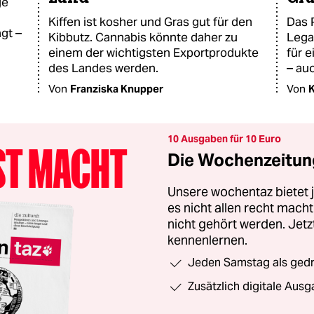
ge
Kiffen ist kosher und Gras gut für den
Das 
agt –
Kibbutz. Cannabis könnte daher zu
Lega
einem der wichtigsten Exportprodukte
für e
des Landes werden.
– auc
Von
Franziska Knupper
Von
K
10 Ausgaben für 10 Euro
Die Wochenzeitung
Unsere wochentaz bietet
es nicht allen recht mac
nicht gehört werden. Jet
kennenlernen.
Jeden Samstag als gedru
Zusätzlich digitale Ausg