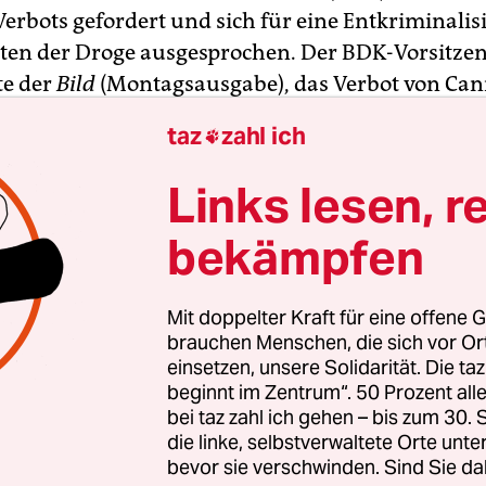
erbots gefordert und sich für eine Entkriminali
en der Droge ausgesprochen. Der BDK-Vorsitze
te der
Bild
(Montagsausgabe), das Verbot von Can
 betrachtet willkürlich erfolgt und bis heute wede
taz
zahl ich

t noch zielführend“. Es habe in der Menschheitsge
ine Gesellschaft ohne Drogenkonsum gegeben, di
Links lesen, r
 werden.
bekämpfen
eutscher Kriminalbeamter setze sich daher für 
 Entkriminalisierung von Cannabis-Konsumenten
Mit doppelter Kraft für eine offene G
 sagte Schulz, durch das derzeitige Rechtssys
brauchen Menschen, die sich vor O
einsetzen, unsere Solidarität. Die ta
tigmatisiert und kriminelle Karrieren erst beför
beginnt im Zentrum“. 50 Prozent a
bei taz zahl ich gehen – bis zum 30
die linke, selbstverwaltete Orte unte
bevor sie verschwinden. Sind Sie da