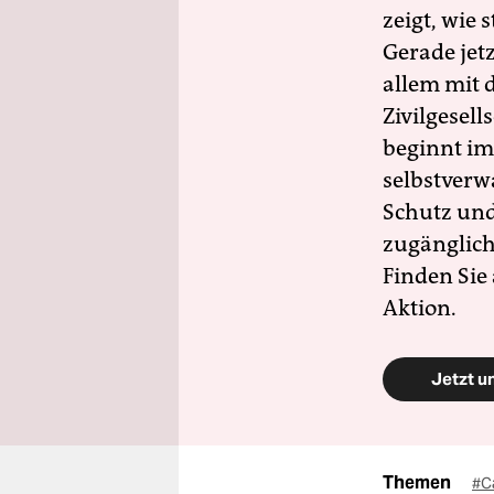
zeigt, wie
Gerade jet
allem mit d
Zivilgesell
beginnt im
selbstverw
Schutz und 
zugänglich
Finden Sie
Aktion.
Jetzt u
Themen
#C