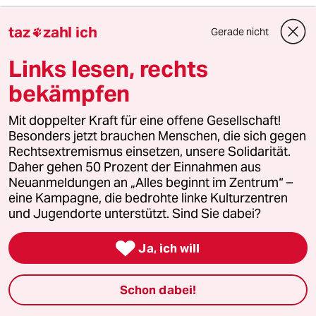
Friedrich
F
taz
zahl ich
Gerade nicht

18.01.2016
,
17:04 Uhr
Links lesen, rechts
Der Artikel ist ausgewogen, das ist erfreulich.
Es wird auch deutlich, dass die PKK eine
bekämpfen
aggressive Strategie verfolgt: Wie "Firat" sagt:
Den Krieg in die Städte tragen. Es wäre aber
Mit doppelter Kraft für eine offene Gesellschaft!
noch deutlicher zu sagen: Die PKK trägt den
Besonders jetzt brauchen Menschen, die sich gegen
Krieg in die Städte und nimmt es billigend in
Rechtsextremismus einsetzen, unsere Solidarität.
Kauf, dass die Zivilbevölkerung darunter leidet.
Daher gehen 50 Prozent der Einnahmen aus
Zivile Opfer, die in einem Guerilla-Krieg leider
Neuanmeldungen an „Alles beginnt im Zentrum“ –
vorkommen, eignen sich hervorragend zur
eine Kampagne, die bedrohte linke Kulturzentren
Propaganda. Das hat sich die PKK von der
und Jugendorte unterstützt. Sind Sie dabei?
Hamas abgeschaut. Auch wird deutlich, dass
die Armee keineswegs allgemein gegen "die

Ja, ich will
kurdische Bevölkerung" vorgeht, wie das in der
unsäglichen Akademikerpetition unterstellt
wird.
Schon dabei!