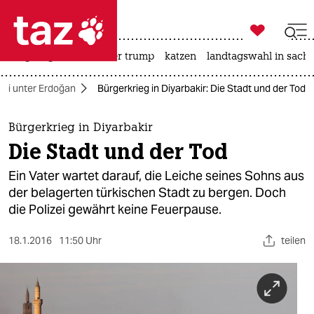

taz zahl ich
bergsteigen
usa unter trump
katzen
landtagswahl in sachs

taz zahl ich
kei unter Erdoğan
Bürgerkrieg in Diyarbakir: Die Stadt und der Tod
taz zahl ich
themen
Bürgerkrieg in Diyarbakir
Die Stadt und der Tod
politik
Ein Vater wartet darauf, die Leiche seines Sohns aus
öko
der belagerten türkischen Stadt zu bergen. Doch
die Polizei gewährt keine Feuerpause.
gesellschaft
18.1.2016
11:50 Uhr
teilen
kultur
sport