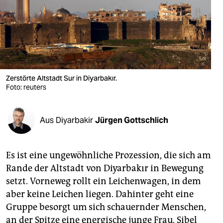
berlin
nord
wahrheit
verlag
Zerstörte Altstadt Sur in Diyarbakır.
verlag
Foto: reuters
veranstaltungen
Aus Diyarbakir
Jürgen Gottschlich
shop
fragen & hilfe
Es ist eine ungewöhnliche Prozession, die sich am
unterstützen
Rande der Altstadt von Diyarbakır in Bewegung
setzt. Vorneweg rollt ein Leichenwagen, in dem
abo
aber keine Leichen liegen. Dahinter geht eine
genossenschaft
Gruppe besorgt um sich schauernder Menschen,
an der Spitze eine energische junge Frau. Sibel