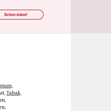
Schon dabei!
pium,
ut,
Tabak,
en,
rn,