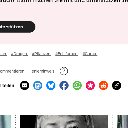
 auch? Dann machen Sie mit und unterstützen Si
nterstützen
uch
#Drogen
#Pflanzen
#Fehlfarben
#Garten
ommentieren
Fehlerhinweis
 teilen