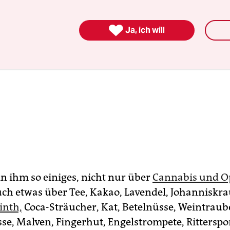

Ja, ich will
in ihm so einiges, nicht nur über
Cannabis und O
ch etwas über Tee, Kakao, Lavendel, Johanniskra
inth,
Coca-Sträucher, Kat, Betelnüsse, Weintraub
e, Malven, Fingerhut, Engelstrompete, Ritterspo