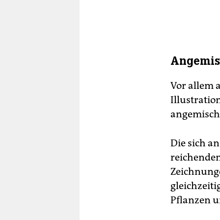
Angemis
Vor allem 
Illustrati
angemischt
Die sich a
reichenden
Zeichnunge
gleichzeit
Pflanzen u