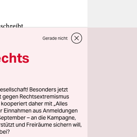
 schreibt
Gerade nicht
llen
echts
torin Kat
s
esellschaft! Besonders jetzt
rt gegen Rechtsextremismus
d das
z kooperiert daher mit „Alles
ller Einnahmen aus Anmeldungen
. September – an die Kampagne,
rstützt und Freiräume sichern will,
bei?