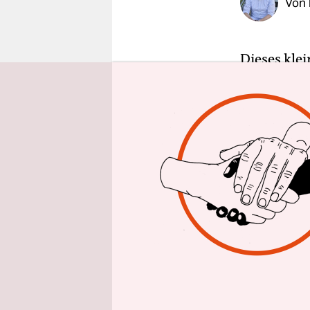
Von
epaper login
Dieses kle
Jakob Hein
berauschen
Erdteilen 
Als der Sch
Menschik i
wahrnahm u
Kompendium
haben die 
Geschenkb