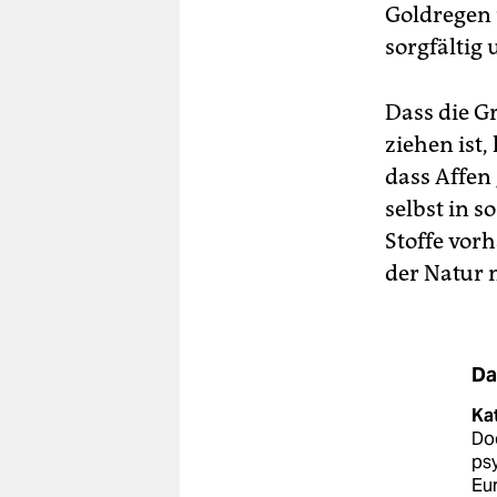
Goldregen 
sorgfältig 
Dass die G
ziehen ist
dass Affen
selbst in 
Stoffe vor
der Natur 
Da
Ka
Do
psy
Eu