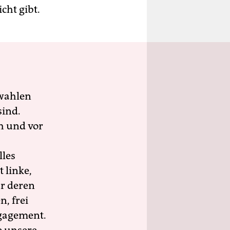
icht gibt.
wahlen
sind.
h und vor
lles
 linke,
ür deren
n, frei
ngagement.