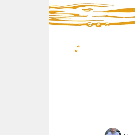
berlin
nord
wahrheit
verlag
verlag
veranstaltungen
shop
fragen & hilfe
unterstützen
abo
genossenschaft