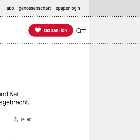
abo
genossenschaft
epaper login

taz zahl ich
taz zahl ich
und Kat
sgebracht.
teilen