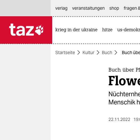
hautnavigation anspringen
hauptinhalt anspringen
footer anspringen
verlag
veranstaltungen
shop
fragen &
krieg in der ukraine
hitze
us-demokr

taz zahl ich
taz zahl ich
Startseite
Kultur
Buch
Buch übe
themen
politik
Buch über P
Flow
öko
Nüchternhei
gesellschaft
Menschik h
kultur
22.11.2022
19:
sport