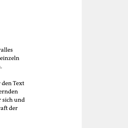
alles
 einzeln
.
 den Text
hernden
r sich und
aft der