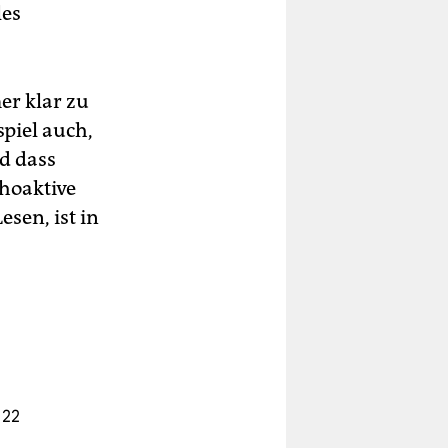
les
er klar zu
piel auch,
d dass
choaktive
sen, ist in
 22