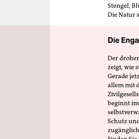
Stengel, Bl
Die Natur s
Die Enga
Der drohe
zeigt, wie
Gerade jet
allem mit d
Zivilgesell
beginnt im
selbstverw
Schutz und 
zugänglich