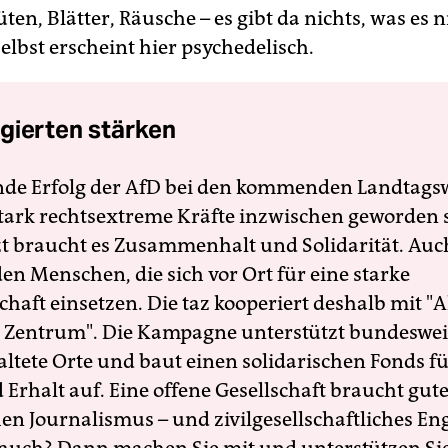
üten, Blätter, Räusche – es gibt da nichts, was es n
elbst erscheint hier psychedelisch.
gierten stärken
nde Erfolg der AfD bei den kommenden Landtags
 stark rechtsextreme Kräfte inzwischen geworden 
zt braucht es Zusammenhalt und Solidarität. Auc
en Menschen, die sich vor Ort für eine starke
schaft einsetzen. Die taz kooperiert deshalb mit "A
 Zentrum". Die Kampagne unterstützt bundesweit
altete Orte und baut einen solidarischen Fonds f
Erhalt auf. Eine offene Gesellschaft braucht gute
en Journalismus – und zivilgesellschaftliches E