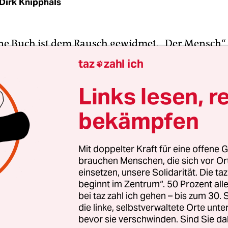
Dirk Knipphals
ine Buch ist dem Rausch gewidmet. „Der Mensch“,
 im Vorwort, „liebt den Rausch.“ Und um sich zu
taz
zahl ich

, haben die Menschen „zu allen Zeiten und auf a
auf jede erdenkliche Art Pflanzen konsumiert“.
Links lesen, r
bekämpfen
riftsteller und Psychiater einmal mit der Illustra
n deren Garten saß, all das Blühen um sie herum
nd Kuchen aß, kam also die Idee auf, ein kleine
Mit doppelter Kraft für eine offene G
brauchen Menschen, die sich vor O
 der psychoaktiven Pflanzen zu schreiben. Un
einsetzen, unsere Solidarität. Die ta
beiden dann auch gemacht – ein wunderbares
beginnt im Zentrum“. 50 Prozent a
uch kam dabei heraus.
bei taz zahl ich gehen – bis zum 30
die linke, selbstverwaltete Orte unte
bevor sie verschwinden. Sind Sie da