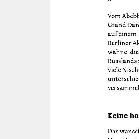
Vom Abebbe
Grand Dame
auf einem 
Berliner Ak
wähne, die
Russlands 
viele Nisc
unterschied
versammel
Keine h
Das war sc