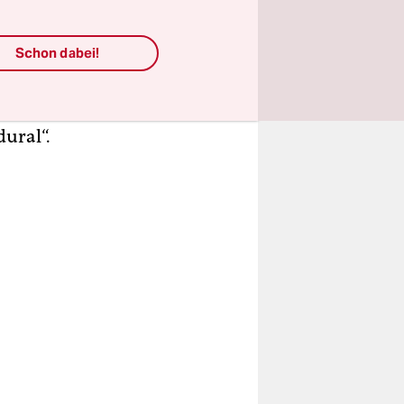
ekam sie
len
Schon dabei!
e in ihrer
te sie zu
ural“.