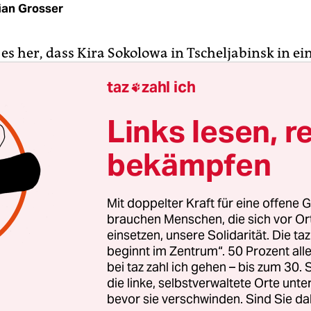
ian Grosser
t es her, dass Kira Sokolowa in Tscheljabinsk in e
nach Moskau flog. Wie sie strömten Tausende Me
taz
zahl ich

nen Russlands am 6. Mai 2012 in die Hauptstadt. I
skauer Bolotnaja-Platz, auf dem die Demonstri
Links lesen, r
, Wladimir Putins dritte Amtszeit als Präsident z
bekämpfen
 Zuvor zeigten zahlreiche im Internet veröffentl
e unfaire Bedingungen und massive Wahlfälsch
chen Wahlsieg Putins geführt hatten.
Mit doppelter Kraft für eine offene G
brauchen Menschen, die sich vor O
5-jährige Kunstpädagogin nun auf dem Massenpro
einsetzen, unsere Solidarität. Die ta
beginnt im Zentrum“. 50 Prozent a
er, dem russischen „Marsch der Millionen“, mitli
bei taz zahl ich gehen – bis zum 30
bst noch immer überrascht. Kira Sokolowa ist wie 
die linke, selbstverwaltete Orte unte
tbewegung ein Neuling. Als Wladimir Putin im He
bevor sie verschwinden. Sind Sie da