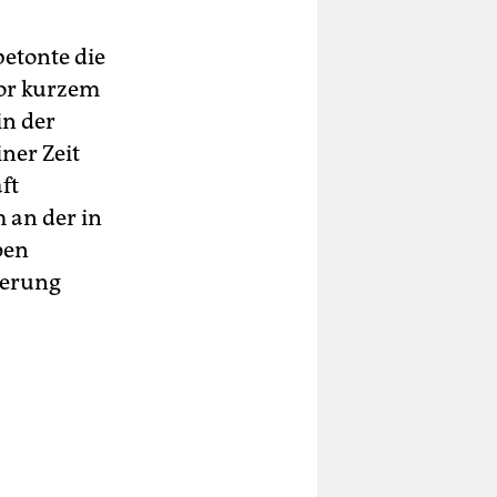
etonte die
vor kurzem
in der
iner Zeit
ft
 an der in
pen
tierung