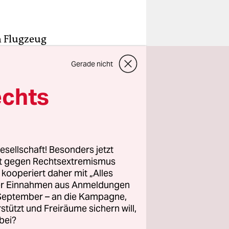
in Flugzeug
nschen aus
Gerade nicht
hr Ziel
erenden
echts
u
ichte
ungen zum
esellschaft! Besonders jetzt
rt gegen Rechtsextremismus
test der
z kooperiert daher mit „Alles
ller Einnahmen aus Anmeldungen
ef, darüber
. September – an die Kampagne,
viele in
rstützt und Freiräume sichern will,
rbst 2011
bei?