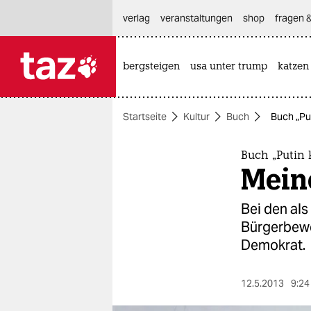
hautnavigation anspringen
hauptinhalt anspringen
footer anspringen
verlag
veranstaltungen
shop
fragen &
bergsteigen
usa unter trump
katzen

taz zahl ich
taz zahl ich
Startseite
Kultur
Buch
Buch „Put
themen
politik
Buch „Putin 
Meine
öko
Bei den als
gesellschaft
Bürgerbeweg
Demokrat.
kultur
sport
12.5.2013
9:24