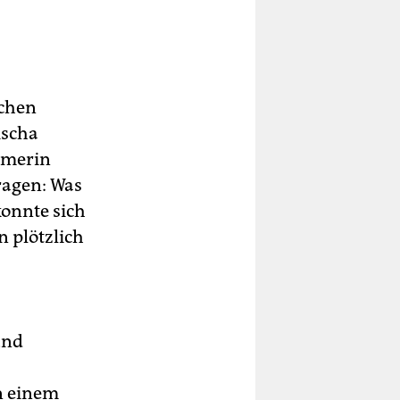
schen
ischa
ehmerin
ragen: Was
konnte sich
 plötzlich
und
n einem