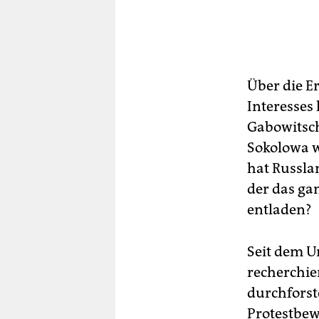
Über die E
Interesses 
Gabowitsch
Sokolowa w
hat Russla
der das ga
entladen?
Seit dem U
recherchie
durchforst
Protestbew