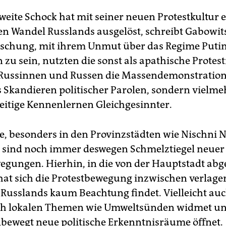
weite Schock hat mit seiner neuen Protestkultur 
gen Wandel Russlands ausgelöst, schreibt Gabowit
schung, mit ihrem Unmut über das Regime Putin
 zu sein, nutzten die sonst als apathische Protes
Russinnen und Russen die Massendemonstration
s Skandieren politischer Parolen, sondern vielme
eitige Kennenlernen Gleichgesinnter.
te, besonders in den Provinzstädten wie Nischni
sind noch immer deswegen Schmelztiegel neuer 
gungen. Hierhin, in die von der Hauptstadt ab
hat sich die Protestbewegung inzwischen verlagert
Russlands kaum Beachtung findet. Vielleicht auch
ach lokalen Themen wie Umweltsünden widmet u
bewegt neue politische Erkenntnisräume öffnet.