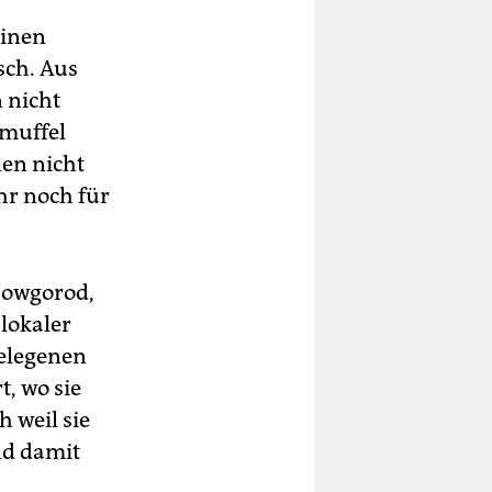
einen
sch. Aus
 nicht
tmuffel
en nicht
hr noch für
 Nowgorod,
lokaler
gelegenen
, wo sie
 weil sie
nd damit