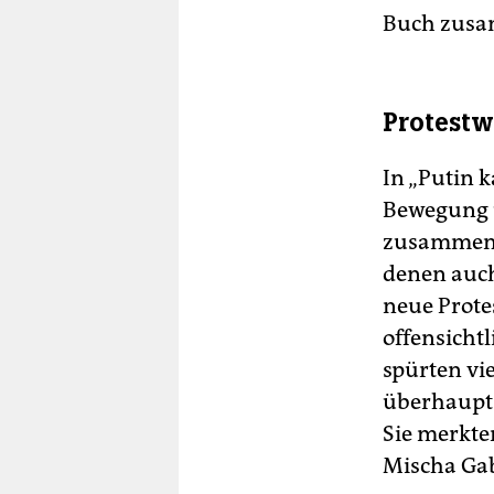
Buch zusa
Protestw
In „Putin 
Bewegung u
zusammen u
denen auch
neue Prote
offensicht
spürten vi
überhaupt n
Sie merkten
Mischa Ga