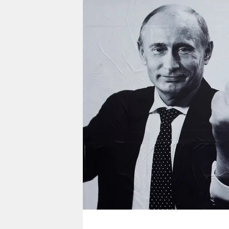
berlin
nord
wahrheit
verlag
verlag
veranstaltungen
shop
fragen & hilfe
unterstützen
abo
genossenschaft