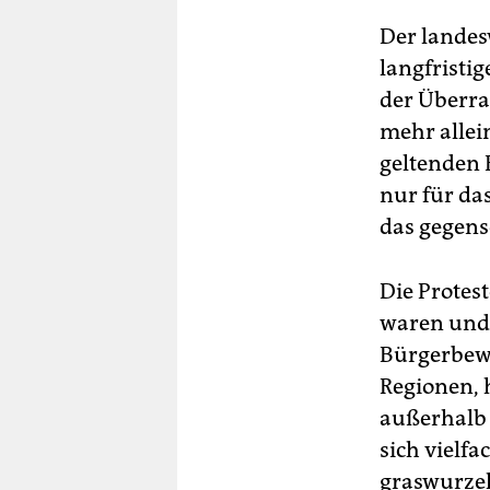
Der landes
langfristi
der Überra
mehr allein
geltenden 
nur für da
das gegens
Die Protes
waren und 
Bürgerbewe
Regionen, 
außerhalb 
sich vielf
graswurzel