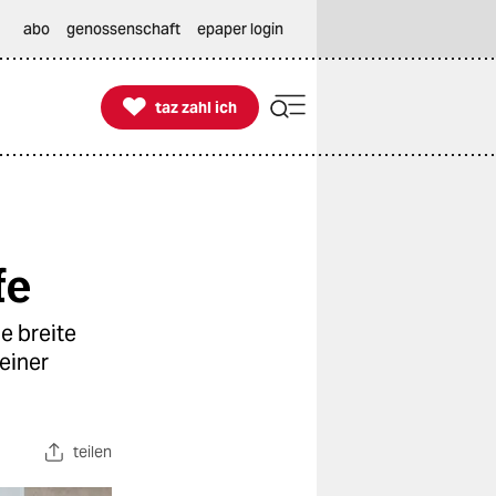
abo
genossenschaft
epaper login

taz zahl ich
taz zahl ich
fe
e breite
einer
teilen