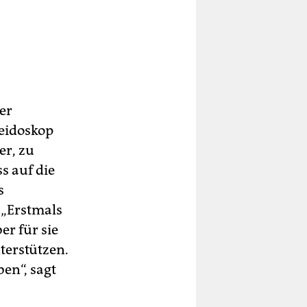
er
eidoskop
er, zu
s auf die
s
 „Erstmals
er für sie
terstützen.
ben“, sagt