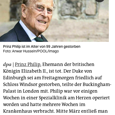
berlin
nord
wahrheit
verlag
verlag
Prinz Philip ist im Alter von 99 Jahren gestorben
Foto: Anwar Hussein/POOL/imago
veranstaltungen
dpa
|
Prinz Philip
, Ehemann der britischen
shop
Königin Elizabeth II., ist tot. Der Duke von
fragen & hilfe
Edinburgh sei am Freitagmorgen friedlich auf
Schloss Windsor gestorben, teilte der Buckingham-
unterstützen
Palast in London mit. Philip war vor einigen
abo
Wochen in einer Spezialklinik am Herzen operiert
worden und hatte mehrere Wochen im
genossenschaft
Krankenhaus verbracht. Mitte März entließ man