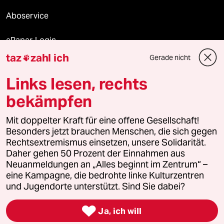
Aboservice
ePaper Login
taz
zahl ich
Gerade nicht

Downloads für Abonnierende
Links lesen, rechts
bekämpfen
© 2026 taz Verlags und Vertriebs GmbH
Mit doppelter Kraft für eine offene Gesellschaft!
Alle Rechte vorbehalten. Bei rechtlichen Fragen oder für Genehmigungen
wenden Sie sich bitte an
lizenzen@taz.de
Besonders jetzt brauchen Menschen, die sich gegen
Rechtsextremismus einsetzen, unsere Solidarität.
Daher gehen 50 Prozent der Einnahmen aus
Feedback
Redaktionsstatut
Kommune-Richtlinien
KI-
Neuanmeldungen an „Alles beginnt im Zentrum“ –
eine Kampagne, die bedrohte linke Kulturzentren
Leitlinie
Informant
Datenschutz
Impressum
AGB
und Jugendorte unterstützt. Sind Sie dabei?
Seitenwende
Einwilligungen widerrufen (Ads)

Ja, ich will