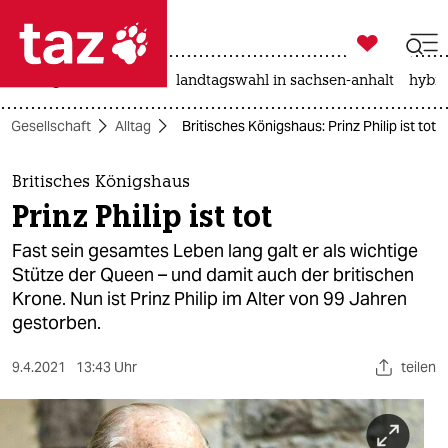

taz zahl ich
niedrigwasser
rente
landtagswahl in sachsen-anhalt
hybri

taz zahl ich
Gesellschaft
Alltag
Britisches Königshaus: Prinz Philip ist tot
taz zahl ich
themen
Britisches Königshaus
Prinz Philip ist tot
politik
Fast sein gesamtes Leben lang galt er als wichtige
öko
Stütze der Queen – und damit auch der britischen
Krone. Nun ist Prinz Philip im Alter von 99 Jahren
gesellschaft
gestorben.
kultur
9.4.2021
13:43 Uhr
teilen
sport