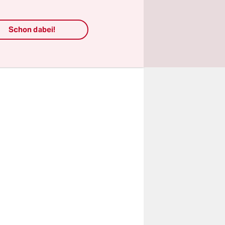
e selbst
.
Schon dabei!