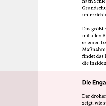
nach Schle
Grundschul
unterricht
Das größte 
mit allen B
es einen L
Maßnahme h
findet das 
die Inziden
Die Enga
Der drohe
zeigt, wie