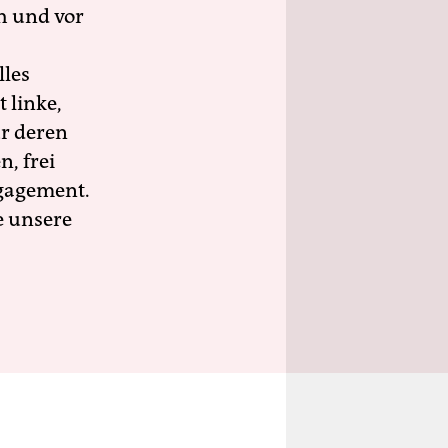
h und vor
lles
 linke,
ür deren
n, frei
ngagement.
e unsere