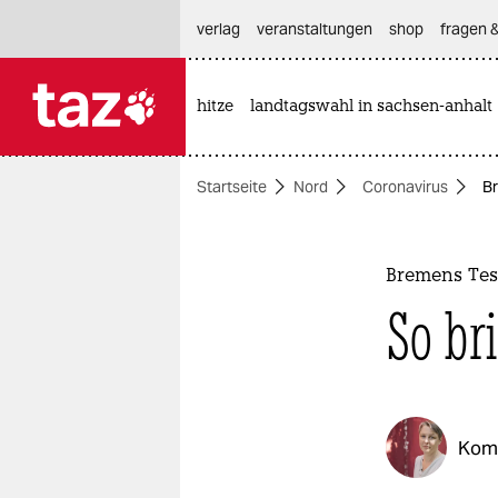
hautnavigation anspringen
hauptinhalt anspringen
footer anspringen
verlag
veranstaltungen
shop
fragen &
hitze
landtagswahl in sachsen-anhalt

taz zahl ich
taz zahl ich
Startseite
Nord
Coronavirus
Br
themen
politik
Bremens Tes
öko
So bri
gesellschaft
kultur
Kom
sport