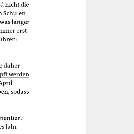
d nicht die
n Schulen
twas länger
immer erst
führen:
e daher
mpft werden
April
ben, sodass
ientiert
es Jahr