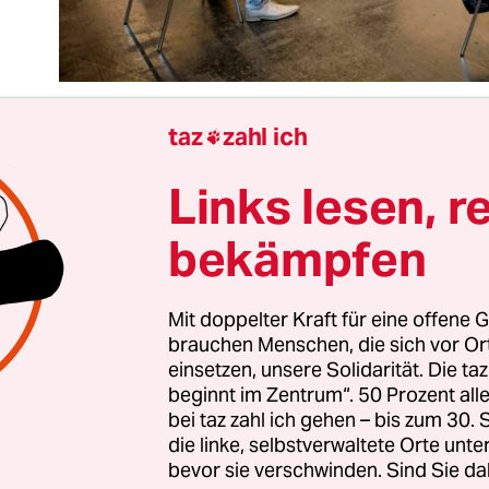
taz
zahl ich

Links lesen, r
men
führt eine Testpflicht in Unternehmen
ein und
eren Bundesländern wieder einmal ein Stück vor
bekämpfen
etzt hatte sich Bremens Bürgermeister Andreas
te (SPD) in überregionalen Tageszeitungen dami
ss
Bremen an vielen Tagen die Impfstatistik anfü
Mit doppelter Kraft für eine offene G
brauchen Menschen, die sich vor O
 bezogen auf Erstimpfungen.
einsetzen, unsere Solidarität. Die ta
beginnt im Zentrum“. 50 Prozent a
ndesregierung Mitte Dezember an Risiko­gruppen 
bei taz zahl ich gehen – bis zum 30
 verteilte, hatten Bre­me­r*in­nen über 65 Jahren
die linke, selbstverwaltete Orte unte
bevor sie verschwinden. Sind Sie da
or schon welche bekommen. Und als sich ab dem