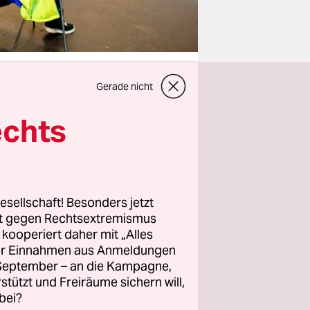
Gerade nicht
echts
 ist damit
aus.
t brüsten
hrt
,
esellschaft! Besonders jetzt
rt gegen Rechtsextremismus
z kooperiert daher mit „Alles
ller Einnahmen aus Anmeldungen
Gratis-
. September – an die Kampagne,
 vier
rstützt und Freiräume sichern will,
bei?
 9. März