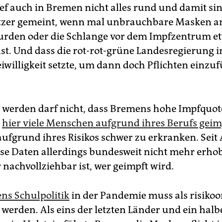
ef auch in Bremen nicht alles rund und damit sin
tzer gemeint, wenn mal unbrauchbare Masken a
wurden oder die Schlange vor dem Impfzentrum e
nst. Und dass die rot-rot-grüne Landesregierung 
eiwilligkeit setzte, um dann doch Pflichten einzu
werden darf nicht, dass Bremens hohe Impfquot
s
hier viele Menschen aufgrund ihres Berufs gei
aufgrund ihres Risikos schwer zu erkranken. Seit 
se Daten allerdings bundesweit nicht mehr erho
 nachvollziehbar ist, wer geimpft wird.
ns Schulpolitik
in der Pandemie muss als risikoor
 werden. Als eins der letzten Länder und ein halb