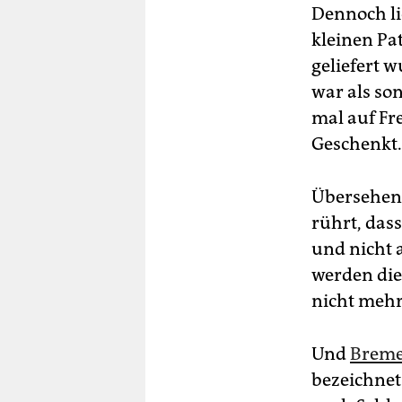
Dennoch li
kleinen Pa
geliefert 
war als so
mal auf Fr
Geschenkt.
Übersehen 
rührt, das
und nicht 
werden die
nicht mehr
Und
Breme
bezeichnet