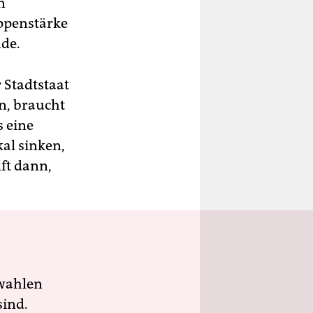
n
uppenstärke
nde.
 Stadtstaat
en, braucht
s eine
al sinken,
lft dann,
wahlen
sind.