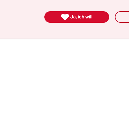
­le­r*in­nen und Leh­re­r*in­nen zwei Mal die Woch
nten, kündigten andere Bundesländer dies erst an

Ja, ich will