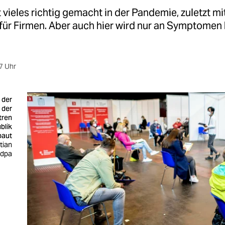
vieles richtig gemacht in der Pandemie, zuletzt mi
 für Firmen. Aber auch hier wird nur an Symptome
7 Uhr
 der
 der
tren
blik
baut
tian
/ dpa