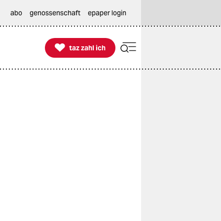
abo
genossenschaft
epaper login

taz zahl ich
taz zahl ich