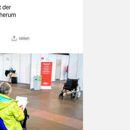
t der
n herum
teilen