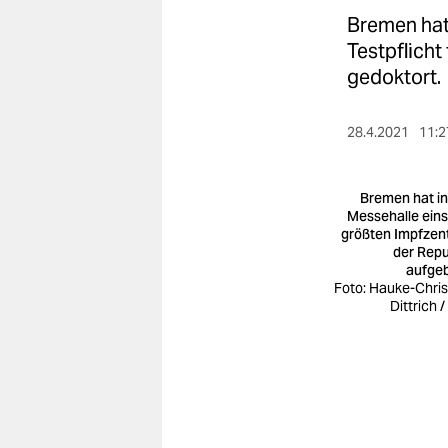
berlin
Bremen hat 
nord
Testpflicht
gedoktort.
wahrheit
verlag
28.4.2021
11:2
verlag
Bremen hat in
veranstaltungen
Messehalle eins
größten Impfzen
der Repu
shop
aufge
Foto: Hauke-Chris
fragen & hilfe
Dittrich 
unterstützen
abo
genossenschaft