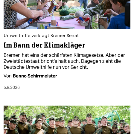
berlin
nord
wahrheit
Umwelthilfe verklagt Bremer Senat
verlag
Im Bann der Klimakläger
verlag
Bremen hat eins der schärfsten Klimagesetze. Aber der
Zweistädtestaat bricht's halt auch. Dagegen zieht die
veranstaltungen
Deutsche Umwelthilfe nun vor Gericht.
shop
Von
Benno Schirrmeister
fragen & hilfe
5.8.2026
unterstützen
abo
genossenschaft