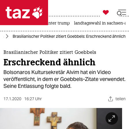

taz zahl ich
nahost-konflikt
usa unter trump
landtagswahl in sachsen-an

taz zahl ich
us
Brasilianischer Politiker zitiert Goebbels: Erschreckend ähnlich
taz zahl ich
themen
Brasilianischer Politiker zitiert Goebbels
Erschreckend ähnlich
politik
Bolsonaros Kultursekretär Alvim hat ein Video
öko
veröffentlicht, in dem er Goebbels-Zitate verwendet.
Seine Entlassung folgte bald.
gesellschaft
17.1.2020
16:27 Uhr
teilen
kultur
sport