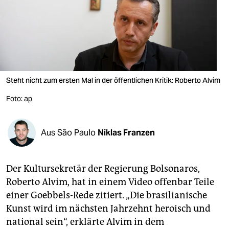
berlin
nord
wahrheit
verlag
Steht nicht zum ersten Mal in der öffentlichen Kritik: Roberto Alvim
verlag
Foto: ap
veranstaltungen
shop
Aus São Paulo
Niklas Franzen
fragen & hilfe
Der Kultursekretär der Regierung Bolsonaros,
unterstützen
Roberto Alvim, hat in einem Video offenbar Teile
abo
einer Goebbels-Rede zitiert. „Die brasilianische
Kunst wird im nächsten Jahrzehnt heroisch und
genossenschaft
national sein“, erklärte Alvim in dem