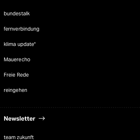
bundestalk
fernverbindung
klima update°
Mauerecho
Freie Rede
reingehen
Newsletter
team zukunft