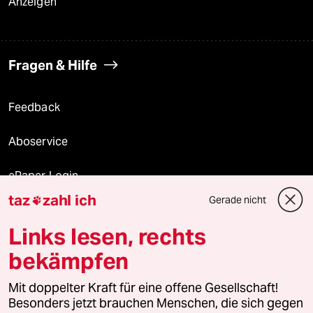
Anzeigen
Fragen & Hilfe
Feedback
Aboservice
ePaper Login
taz
zahl ich
Gerade nicht

Downloads für Abonnierende
Links lesen, rechts
bekämpfen
© 2026 taz Verlags und Vertriebs GmbH
Mit doppelter Kraft für eine offene Gesellschaft!
Alle Rechte vorbehalten. Bei rechtlichen Fragen oder für Genehmigungen
wenden Sie sich bitte an
lizenzen@taz.de
Besonders jetzt brauchen Menschen, die sich gegen