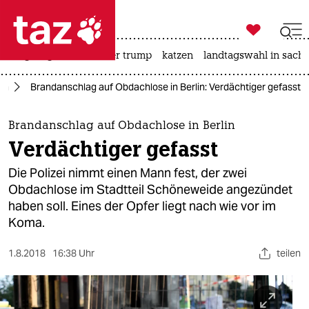

taz zahl ich
bergsteigen
usa unter trump
katzen
landtagswahl in sachs

taz zahl ich
lin
Brandanschlag auf Obdachlose in Berlin: Verdächtiger gefasst
taz zahl ich
themen
Brandanschlag auf Obdachlose in Berlin
Verdächtiger gefasst
politik
Die Polizei nimmt einen Mann fest, der zwei
öko
Obdachlose im Stadtteil Schöneweide angezündet
haben soll. Eines der Opfer liegt nach wie vor im
gesellschaft
Koma.
kultur
1.8.2018
16:38 Uhr
teilen
sport