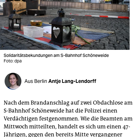
berlin
nord
wahrheit
verlag
verlag
Solidaritätsbekundungen am S-Bahnhof Schöneweide
Foto: dpa
veranstaltungen
shop
Aus Berlin
Antje Lang-Lendorff
fragen & hilfe
unterstützen
Nach dem Brandanschlag auf zwei Obdachlose am
S-Bahnhof Schöneweide hat die Polizei einen
abo
Verdächtigen festgenommen. Wie die Beamten am
genossenschaft
Mittwoch mitteilten, handelt es sich um einen 47-
Jährigen, gegen den bereits Mitte vergangener