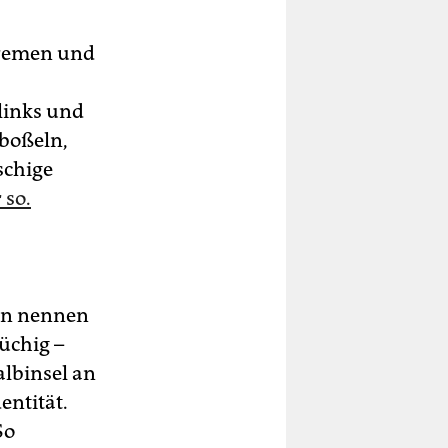
Bremen und
links und
 boßeln,
schige
 so.
nen nennen
üchig –
albinsel an
entität.
So