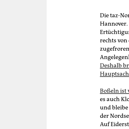
Die taz-No
Hannover. 
Ertüchtigu
rechts von 
zugefroren
Angelegenh
Deshalb b
Hauptsach
Boßeln ist
es auch Klo
und bleibe 
der Nordse
Auf Eiders