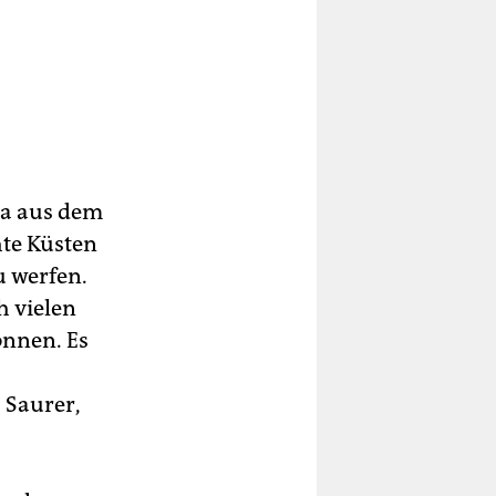
wa aus dem
hte Küsten
u werfen.
h vielen
onnen. Es
 Saurer,