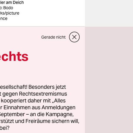
ler am Deich
o: Bodo
ks/picture
iance
 vor kurzem
Gerade nicht
icht
echts
t ein
lt sind
er wie eine
esellschaft! Besonders jetzt
en
rt gegen Rechtsextremismus
nge
z kooperiert daher mit „Alles
ller Einnahmen aus Anmeldungen
. September – an die Kampagne,
rstützt und Freiräume sichern will,
 Wiese am
bei?
Saurer,