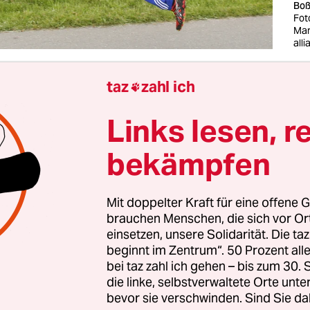
Boß
Fot
Mar
all
taz
zahl ich
en Sie Boßeln? Macht nichts, ich habe auch erst

 erste Mal mitgemacht. Bis dahin hatte ich noch n
Links lesen, r
mal das Wort gehört. Aber jetzt weiß ich: Boßeln is
 In kurz erzählt geht das so: Man läuft über ein
bekämpfen
s Feld, wirft mit Kugeln und trinkt. In lang erzäh
i Teams, zwei Kugeln, in etwa so groß und so schw
Mit doppelter Kraft für eine offene G
el für Kinder, eine Stange, um die Kugeln aus d
brauchen Menschen, die sich vor O
iefungen am Wegesrand zu fischen, und
jede Me
einsetzen, unsere Solidarität. Die ta
beginnt im Zentrum“. 50 Prozent a
bei taz zahl ich gehen – bis zum 30
die linke, selbstverwaltete Orte unte
z-Nord-Redaktion kürzlich über eine vermatschte
bevor sie verschwinden. Sind Sie da
von Bremen boßelte, führte sie mit sich: Timm’s 