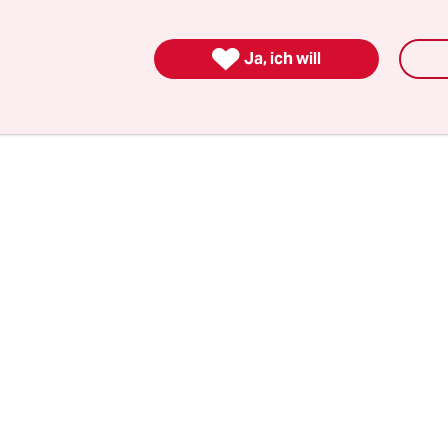
Brandy, Asbach Uralt, Tee mit Himbeergeist, Tee 

ier, Schierker Feuerstein, Mampe Halb und Hal
Ja, ich will
ach Uralt-Schnapspralinen, Mozartkugeln Falco Ed