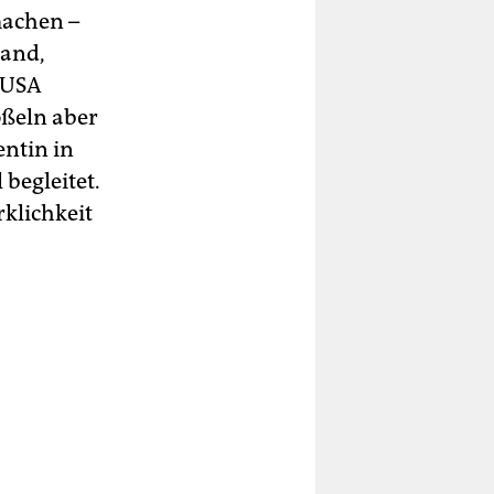
machen –
land,
e USA
oßeln aber
entin in
begleitet.
klichkeit