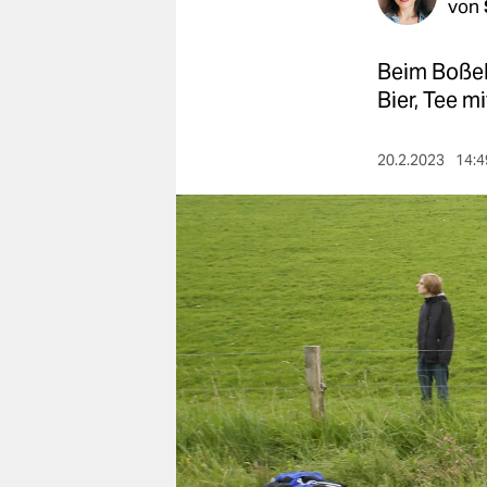
berlin
von
nord
Beim Boßeln
wahrheit
Bier, Tee m
verlag
20.2.2023
14:4
verlag
veranstaltungen
shop
fragen & hilfe
unterstützen
abo
genossenschaft