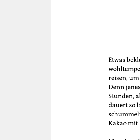
Etwas bekl
wohltemper
reisen, um
Denn jenes
Stunden, a
dauert so l
schummeln.
Kakao mit 