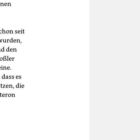
inen
schon seit
 wurden,
nd den
oßler
eine.
, dass es
etzen, die
steron