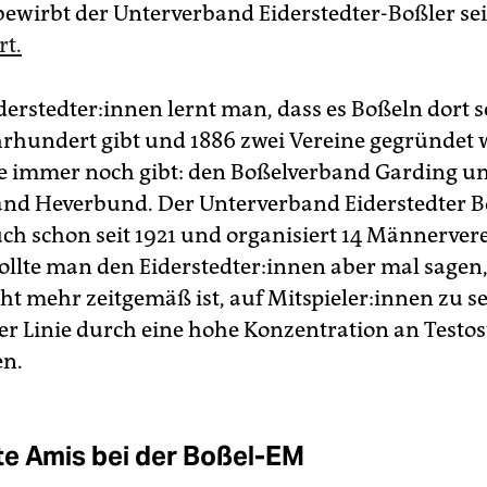
 bewirbt der Unterverband Eiderstedter-Boßler se
t.
der­sted­te­r:in­nen lernt man, dass es Boßeln dort 
hrhundert gibt und 1886 zwei Vereine gegründet
te immer noch gibt: den Boßelverband Garding u
nd Heverbund. Der Unterverband Eiderstedter B
uch schon seit 1921 und organisiert 14 Männerver
sollte man den Ei­der­sted­te­r:in­nen aber mal sagen
ht mehr zeitgemäß ist, auf Mit­spie­le­r:in­nen zu s
ster Linie durch eine hohe Konzentration an Testo
en.
e Amis bei der Boßel-EM