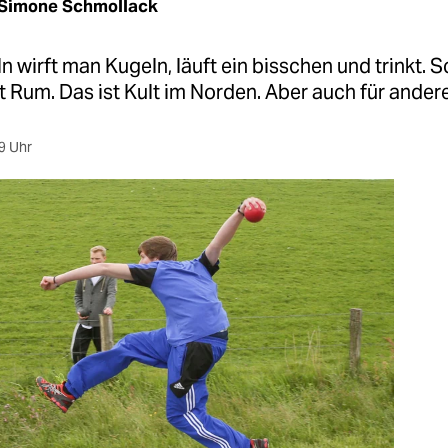
Simone Schmollack
 wirft man Kugeln, läuft ein bisschen und trinkt. 
it Rum. Das ist Kult im Norden. Aber auch für ande
9 Uhr