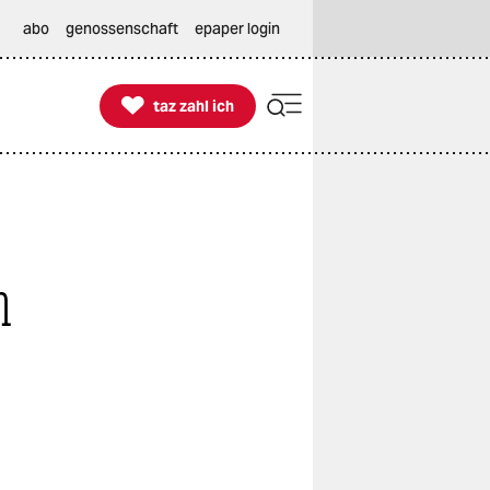
abo
genossenschaft
epaper login

taz zahl ich
taz zahl ich
h