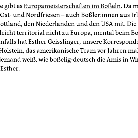
e gibt es
Europameisterschaften im Boßeln
. Da 
st- und Nordfriesen – auch Boß­le­r:­in­nen aus Ir
chottland, den Niederlanden und den USA mit. Di
leicht territorial nicht zu Europa, mental beim B
enfalls hat Esther Geisslinger, unsere Korrespond
Holstein, das amerikanische Team vor Jahren mal 
jemand weiß, wie boßelig-deutsch die Amis in Wir
 Esther.