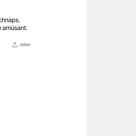
Schnaps,
re amüsant.
teilen