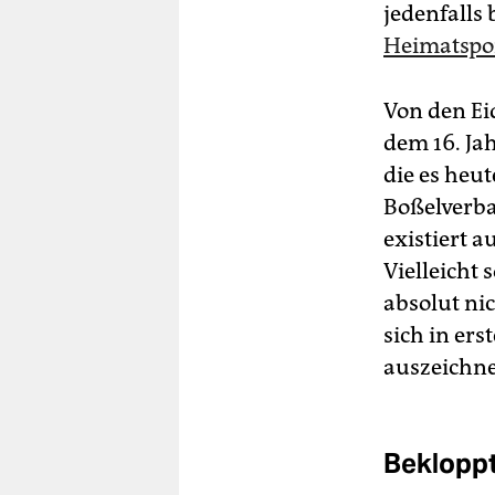
jedenfalls
Heimatspor
Von den Ei­
dem 16. Ja
die es heu
Boßelverba
existiert a
Vielleicht 
absolut nic
sich in er
auszeichn
Bekloppt