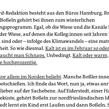
rd-Redaktion besteht aus den Büros Hamburg, 
Boßeln gehört bei ihnen zum winterlichen
ngsprogramm. Egal, ob die Wiese und die Kanäle 
der Wiese, auf denen die Kol­le­g:in­nen seit Jahren
 sind oder – infolge des Klimawandels – eine mat
eit. So wie diesmal.
Kalt ist es im Februar so oder
raucht man Schnaps.
Unbedingt.
Kalt oder warm,
e hochprozentig.
 vor allem im Norden beliebt
. Manche Boß­le­r:­in­
otschießen. Ich finde das Wort, nun ja, etwas anr
lieber auf der Sachebene. Auf Eiderstedt, einer H
eküste, gehört Boßeln zur nordfriesländischen Id
tedt lernt ein Kind erst Laufen und dann Boßeln. 