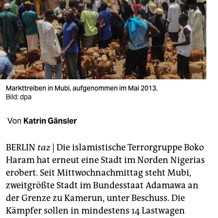
berlin
nord
wahrheit
verlag
verlag
Markttreiben in Mubi, aufgenommen im Mai 2013.
Bild: dpa
veranstaltungen
Von
Katrin Gänsler
shop
fragen & hilfe
BERLIN
taz
| Die islamistische Terrorgruppe Boko
Haram hat erneut eine Stadt im Norden Nigerias
unterstützen
erobert. Seit Mittwochnachmittag steht Mubi,
abo
zweitgrößte Stadt im Bundesstaat Adamawa an
der Grenze zu Kamerun, unter Beschuss. Die
genossenschaft
Kämpfer sollen in mindestens 14 Lastwagen