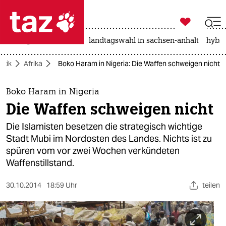

taz zahl ich
niedrigwasser
rente
landtagswahl in sachsen-anhalt
hybri

taz zahl ich
litik
Afrika
Boko Haram in Nigeria: Die Waffen schweigen nicht
taz zahl ich
themen
Boko Haram in Nigeria
Die Waffen schweigen nicht
politik
Die Islamisten besetzen die strategisch wichtige
öko
Stadt Mubi im Nordosten des Landes. Nichts ist zu
spüren vom vor zwei Wochen verkündeten
gesellschaft
Waffenstillstand.
kultur
30.10.2014
18:59 Uhr
teilen
sport