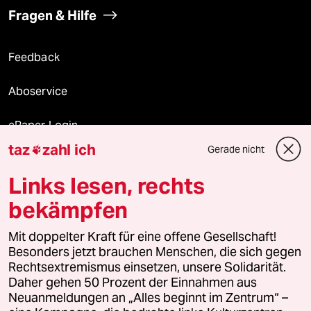
Fragen & Hilfe
Feedback
Aboservice
ePaper Login
taz
zahl ich
Gerade nicht

Downloads für Abonnierende
Links lesen, rechts
bekämpfen
© 2026 taz Verlags und Vertriebs GmbH
Mit doppelter Kraft für eine offene Gesellschaft!
Alle Rechte vorbehalten. Bei rechtlichen Fragen oder für Genehmigungen
wenden Sie sich bitte an
lizenzen@taz.de
Besonders jetzt brauchen Menschen, die sich gegen
Rechtsextremismus einsetzen, unsere Solidarität.
Daher gehen 50 Prozent der Einnahmen aus
Feedback
Redaktionsstatut
Kommune-Richtlinien
KI-
Neuanmeldungen an „Alles beginnt im Zentrum“ –