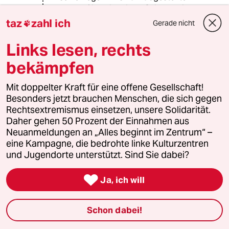
z.B. darf ich nicht im T-Shirt arbeiten
und als Polizist darf ich nicht privat
taz
zahl ich
Gerade nicht

koksen oder mich für die npd
engagieren.
Links lesen, rechts
bekämpfen
Mit diesen Regeln sind die meisten
Menschen einverstanden, weil sie
"zeitgemäß" und "mordern"
Mit doppelter Kraft für eine offene Gesellschaft!
erscheinen. Die Regeln der Kirche
Besonders jetzt brauchen Menschen, die sich gegen
erscheinen das nicht (mehr). Aber
Rechtsextremismus einsetzen, unsere Solidarität.
vom Prinzip her sind es einfach die
Daher gehen 50 Prozent der Einnahmen aus
jeweiligen "Spielregeln", an die sich
Neuanmeldungen an „Alles beginnt im Zentrum“ –
ein Arbeitnehmer halten kann - oder
eine Kampagne, die bedrohte linke Kulturzentren
auch nicht, wenn er sich woanders
und Jugendorte unterstützt. Sind Sie dabei?
Arbeit suchen möchte.

Ja, ich will
Rainer B.
Schon dabei!
29.08.2013
,
12:25 Uhr