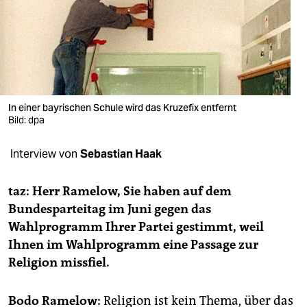
berlin
nord
wahrheit
verlag
In einer bayrischen Schule wird das Kruzefix entfernt
verlag
Bild: dpa
veranstaltungen
Interview von
Sebastian Haak
shop
taz: Herr Ramelow, Sie haben auf dem
fragen & hilfe
Bundesparteitag im Juni gegen das
Wahlprogramm Ihrer Partei gestimmt, weil
unterstützen
Ihnen im Wahlprogramm eine Passage zur
abo
Religion missfiel.
genossenschaft
Bodo Ramelow:
Religion ist kein Thema, über das