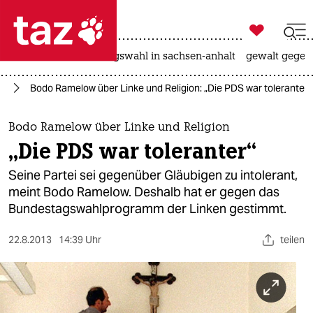

taz zahl ich
hitze
surfen
landtagswahl in sachsen-anhalt
gewalt gegen

taz zahl ich
25
Bodo Ramelow über Linke und Religion: „Die PDS war toleranter“
taz zahl ich
themen
Bodo Ramelow über Linke und Religion
„Die PDS war toleranter“
politik
Seine Partei sei gegenüber Gläubigen zu intolerant,
öko
meint Bodo Ramelow. Deshalb hat er gegen das
Bundestagswahlprogramm der Linken gestimmt.
gesellschaft
22.8.2013
14:39 Uhr
teilen
kultur
sport