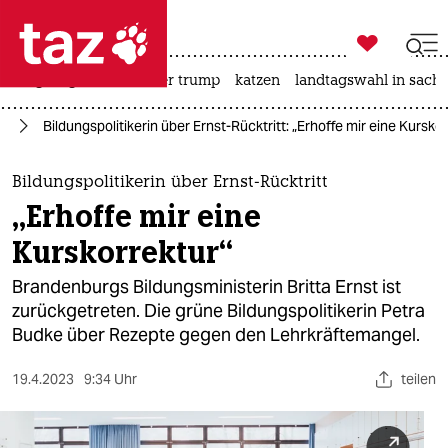

taz zahl ich
bergsteigen
usa unter trump
katzen
landtagswahl in sachs

taz zahl ich
nd
Bildungspolitikerin über Ernst-Rücktritt: „Erhoffe mir eine Kursko
taz zahl ich
themen
Bildungspolitikerin über Ernst-Rücktritt
„Erhoffe mir eine
politik
Kurskorrektur“
öko
Brandenburgs Bildungsministerin Britta Ernst ist
zurückgetreten. Die grüne Bildungspolitikerin Petra
gesellschaft
Budke über Rezepte gegen den Lehrkräftemangel.
kultur
19.4.2023
9:34 Uhr
teilen
sport