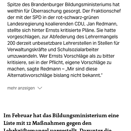
Spitze des Brandenburger Bildungsministeriums hat
weithin für Überraschung gesorgt. Der Fraktionschef
der mit der SPD in der rot-schwarz-grünen
Landesregierung koalierenden CDU, Jan Redmann,
stellte sich hinter Ernsts kritisierte Pläne. Sie hatte
vorgeschlagen, zur Abfederung des Lehrermangels
200 derzeit unbesetzbare Lehrerstellen in Stellen für
Verwaltungskräfte und Schulsozialarbeiter
umzuwandeln. Wer Ernsts Vorschläge als zu bitter
kritisiere, sei in der Pflicht, eigene Vorschläge zu
machen, sagte Redmann – „Mir sind diese
Alternativvorschläge bislang nicht bekannt.“
mehr anzeigen
Die Sicht aus dem Nachbarland
Die führende
Bildungspolitikerin der SPD im Nachbarland Berlin,
Maja Lasić, wies darauf hin, dass Berlin seit Längerem
Im Februar hat das Bildungsministerium eine
unbesetzbare Lehrerstellen zumindest zeitweilig in
Liste mit 12 Maßnahmen gegen den
Verwaltungsstellen umwandelt. „Ich glaube deshalb
Lehrkräftemangel vorgestellt. Darunter die