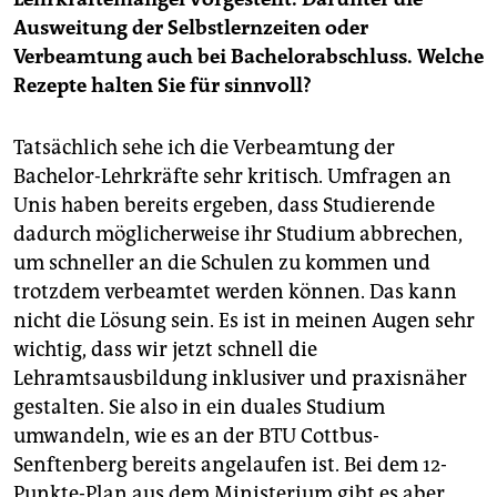
nicht, dass es an den 200 Stellen gelegen hat“, sagte
Lasić am Dienstag der taz. Ernst hat nach ihrer
Ausweitung der Selbstlernzeiten oder
Einschätzung offenbar grundsätzlich der Rückhalt in
Verbeamtung auch bei Bachelorabschluss. Welche
der SPD-Fraktion im Brandenburger Landtag gefehlt.
Rezepte halten Sie für sinnvoll?
(sta)
Tatsächlich sehe ich die Verbeamtung der
Bachelor-Lehrkräfte sehr kritisch. Umfragen an
Unis haben bereits ergeben, dass Studierende
dadurch möglicherweise ihr Studium abbrechen,
um schneller an die Schulen zu kommen und
trotzdem verbeamtet werden können. Das kann
nicht die Lösung sein. Es ist in meinen Augen sehr
wichtig, dass wir jetzt schnell die
Lehramtsausbildung inklusiver und praxisnäher
gestalten. Sie also in ein duales Studium
umwandeln, wie es an der BTU Cottbus-
Senftenberg bereits angelaufen ist. Bei dem 12-
Punkte-Plan aus dem Ministerium gibt es aber