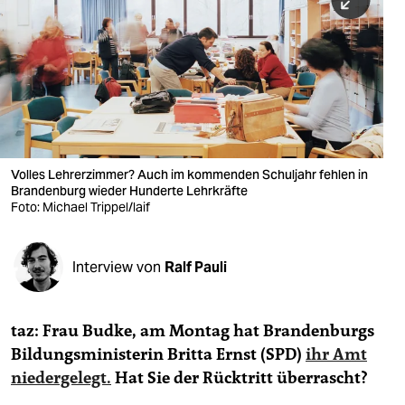
berlin
nord
wahrheit
verlag
verlag
Volles Lehrerzimmer? Auch im kommenden Schuljahr fehlen in
Brandenburg wieder Hunderte Lehrkräfte
veranstaltungen
Foto: Michael Trippel/laif
shop
fragen & hilfe
Interview von
Ralf Pauli
unterstützen
taz: Frau Budke, am Montag hat Brandenburgs
abo
Bildungsministerin Britta Ernst (SPD)
ihr Amt
genossenschaft
niedergelegt.
Hat Sie der Rücktritt überrascht?