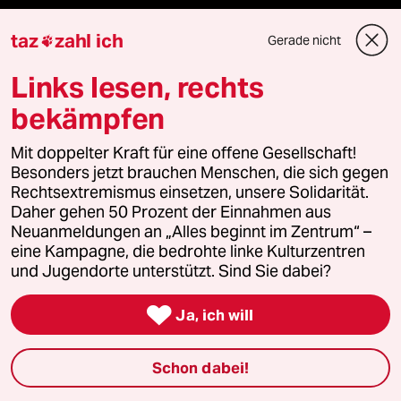
taz
zahl ich
Gerade nicht

Mehr taz Lesestoff
Links lesen, rechts
bekämpfen
taz Blogs
Mit doppelter Kraft für eine offene Gesellschaft!
Besonders jetzt brauchen Menschen, die sich gegen
taz FUTURZWEI
Rechtsextremismus einsetzen, unsere Solidarität.
Daher gehen 50 Prozent der Einnahmen aus
Le Monde diplomatique
Neuanmeldungen an „Alles beginnt im Zentrum“ –
eine Kampagne, die bedrohte linke Kulturzentren
taz Archiv
und Jugendorte unterstützt. Sind Sie dabei?

Ja, ich will
Mehr taz Angebote
Schon dabei!
Reisen