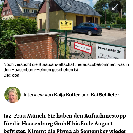
berlin
nord
wahrheit
verlag
verlag
veranstaltungen
Noch versucht die Staatsanwaltschaft herauszubekommen, was in
den Haasenburg-Heimen geschehen ist.
shop
Bild: dpa
fragen & hilfe
Interview von
Kaija Kutter
und
Kai Schlieter
unterstützen
abo
taz: Frau Münch, Sie haben den Aufnahmestopp
genossenschaft
für die Haasenburg GmbH bis Ende August
befristet. Nimmt die Firma ab September wieder