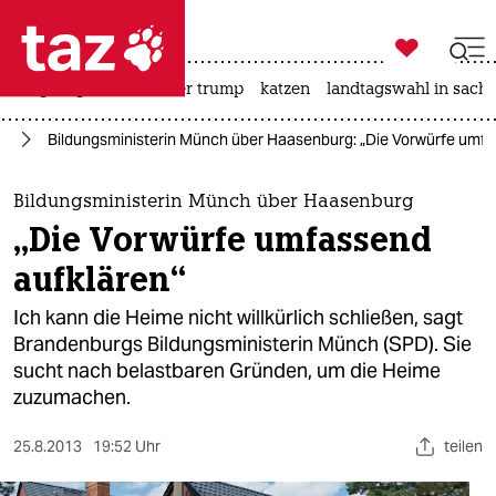

taz zahl ich
bergsteigen
usa unter trump
katzen
landtagswahl in sachs

taz zahl ich
me
Bildungsministerin Münch über Haasenburg: „Die Vorwürfe umfa
taz zahl ich
themen
Bildungsministerin Münch über Haasenburg
„Die Vorwürfe umfassend
politik
aufklären“
öko
Ich kann die Heime nicht willkürlich schließen, sagt
Brandenburgs Bildungsministerin Münch (SPD). Sie
gesellschaft
sucht nach belastbaren Gründen, um die Heime
zuzumachen.
kultur
sport
25.8.2013
19:52 Uhr
teilen