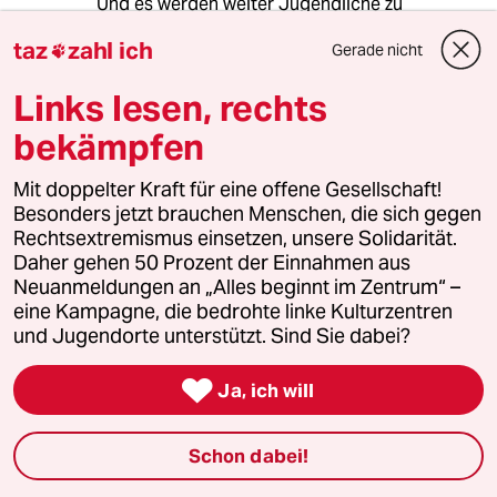
Und es werden weiter Jugendliche zu
Erwachsen, wenn sie sich denn nicht vorher
taz
zahl ich
Gerade nicht
selbst umbringen, die bar jeden Vertrauens in

die Gesellschaft, ihr Leben leben (teilweise so
Links lesen, rechts
rücksichtslos wie sie es am eigen Leib erfahren
haben) und in diesen Sinne ihre Kinder
bekämpfen
erziehen.
So zieht sich eine Gesellschaft ihre
Mit doppelter Kraft für eine offene Gesellschaft!
Aussenseiter und Gegner selbst heran und wird
Besonders jetzt brauchen Menschen, die sich gegen
immer schärfere Massnahmen für immer
Rechtsextremismus einsetzen, unsere Solidarität.
grössere Probleme ergreifen.
Daher gehen 50 Prozent der Einnahmen aus
Neuanmeldungen an „Alles beginnt im Zentrum“ –
eine Kampagne, die bedrohte linke Kulturzentren
und Jugendorte unterstützt. Sind Sie dabei?
Lehmayer
L
31.10.2013
,
19:46 Uhr

Ja, ich will
@Sokrates:
Alles hat ein Ende nur die Wurst hat
zwei
Schon dabei!