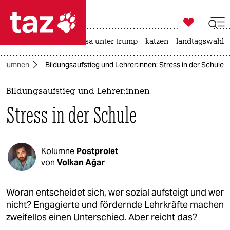

taz zahl ich
hitze
bergsteigen
usa unter trump
katzen
landtagswahl i

taz zahl ich
Kolumnen
Bildungsaufstieg und Leh­re­r:in­nen: Stress in der Schule
taz zahl ich
themen
Bildungsaufstieg und Leh­re­r:in­nen
Stress in der Schule
politik
öko
Kolumne
Postprolet
gesellschaft
von
Volkan Ağar
kultur
Woran entscheidet sich, wer sozial aufsteigt und wer
nicht? Engagierte und fördernde Lehrkräfte machen
sport
zweifellos einen Unterschied. Aber reicht das?