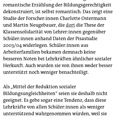
romantische Erzählung der Bildungsgerechtigkeit
dekonstruiert, ist selbst romantisch. Das zeigt eine
Studie der For­sche­r:in­nen Charlotte Ostermann
und Martin Neugebauer, die
dort
die These der
Klassensolidarität von Leh­re­r:in­nen gegenüber
Schü­le­r:in­nen anhand Daten der Pisastudie
2003/04 widerlegen. Schü­le­r:in­nen aus
Arbeiterfamilien bekamen demnach keine
besseren Noten bei Lehrkräften ähnlicher sozialer
Herkunft. Auch wurden sie von ihnen weder besser
unterstützt noch weniger benachteiligt.
Als „Mittel der Reduktion sozialer
Bildungsungleichheiten“ seien sie deshalb nicht
geeignet. Es gebe sogar eine Tendenz, dass diese
Lehrkräfte von allen Schü­le­r:in­nen als weniger
unterstützend wahrgenommen würden, weil sie