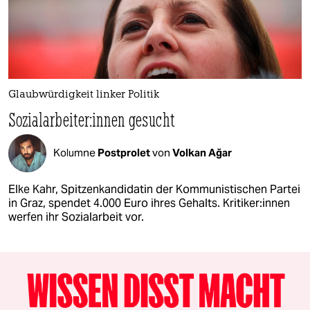
Glaubwürdigkeit linker Po­li­ti­k
So­zi­al­ar­bei­te­r:in­nen gesucht
Kolumne
Postprolet
von
Volkan Ağar
Elke Kahr, Spitzenkandidatin der Kommunistischen Partei
in Graz, spendet 4.000 Euro ihres Gehalts. Kri­ti­ke­r:in­nen
werfen ihr Sozialarbeit vor.