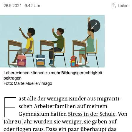
berlin
26.9.2021
9:42 Uhr
teilen
nord
wahrheit
verlag
verlag
veranstaltungen
Le­he­re­r:in­nen können zu mehr Bildungsgerechtigkeit
shop
beitragen
Foto: Malte Mueller/imago
fragen & hilfe
F
unterstützen
ast alle der wenigen Kinder aus mi­gran­ti­
schen Arbeiterfamilien auf meinem
abo
Gymnasium hatten
Stress in der Schule
. Von
Jahr zu Jahr wurden sie weniger, sie gaben auf
genossenschaft
oder flogen raus. Dass ein paar überhaupt das