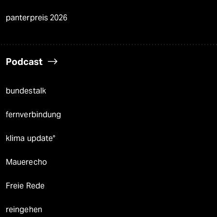
panterpreis 2026
Podcast
bundestalk
fernverbindung
klima update°
Mauerecho
Freie Rede
reingehen