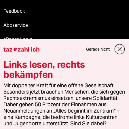
Feedback
Aboservice
ePaper Login
taz
zahl ich
Gerade nicht

Downloads für Abonnierende
Links lesen, rechts
bekämpfen
© 2026 taz Verlags und Vertriebs GmbH
Mit doppelter Kraft für eine offene Gesellschaft!
Alle Rechte vorbehalten. Bei rechtlichen Fragen oder für Genehmigungen
wenden Sie sich bitte an
lizenzen@taz.de
Besonders jetzt brauchen Menschen, die sich gegen
Rechtsextremismus einsetzen, unsere Solidarität.
Daher gehen 50 Prozent der Einnahmen aus
Feedback
Redaktionsstatut
Kommune-Richtlinien
KI-
Neuanmeldungen an „Alles beginnt im Zentrum“ –
eine Kampagne, die bedrohte linke Kulturzentren
Leitlinie
Informant
Datenschutz
Impressum
AGB
und Jugendorte unterstützt. Sind Sie dabei?