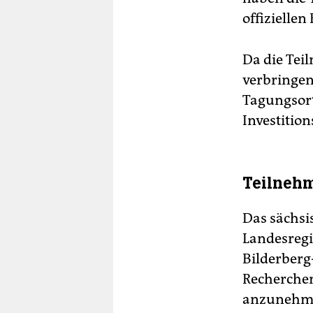
offiziellen
Da die Tei
verbringen
Tagungsort 
Investition
Teilneh
Das sächsi
Landesregi
Bilderberg
Recherchen 
anzunehmen