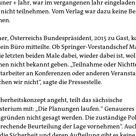
uner + Jahr, war im vergangenen Jahr eingeladen
r nicht teilnehmen. Vom Verlag war dazu keine B
men.
her, Österreichs Bundespräsident, 2015 zu Gast,
 sein Büro mitteilte. Ob Springer-Vorstandschef M
e letzten beiden Male dabei, wieder dabei ist, wol
n nicht bekannt geben. „Teilnahme oder Nicht
tarbeiter an Konferenzen oder anderen Veranst
chen wir nicht“, sagte die Pressestelle.
herheitskonzept angeht, teilt das sächsische
terium mit: „Die Planungen laufen.“ Genaueres
sgründen nicht gesagt werden. Die zuständige Pol
prechende Beurteilung der Lage vornehmen“. Auc
die Sicherheit und deren Aufteilung gibt es keine