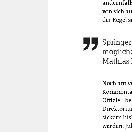
andernfall
von sich a
der Regel s
Springer

mögliche
Mathias
Noch am ve
Kommentar 
Offiziell b
Direktoriu
sickern bi
werden. Ju