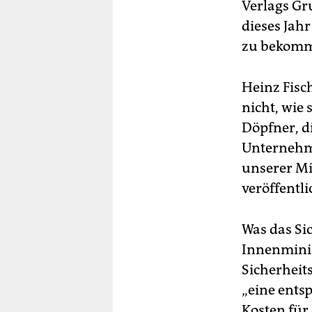
Verlags Gr
dieses Jah
zu bekom
Heinz Fisc
nicht, wie
Döpfner, di
Unternehme
unserer Mi
veröffentli
Was das Sic
Innenminis
Sicherheit
„eine ents
Kosten für 