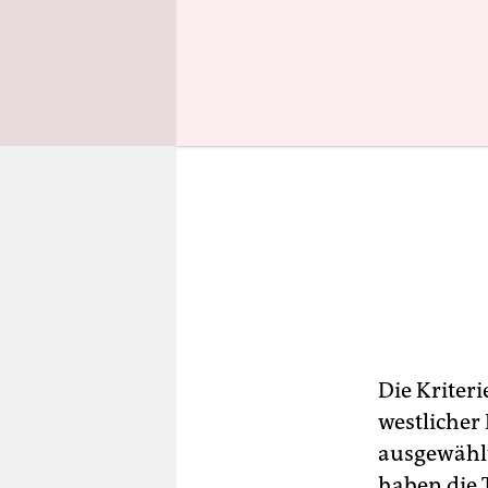
Die Kriter
westlicher
ausgewählt
haben die T