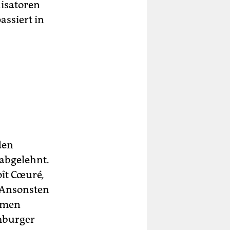
nisatoren
assiert in
den
abgelehnt.
noît Cœuré
,
 Ansonsten
ommen
amburger