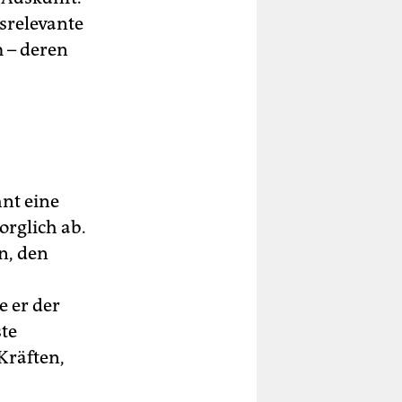
tsrelevante
 – deren
hnt eine
rglich ab.
n, den
e er der
ste
Kräften,