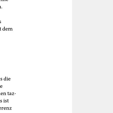
n.
s
it dem
s die
ie
en taz-
 ist
erenz