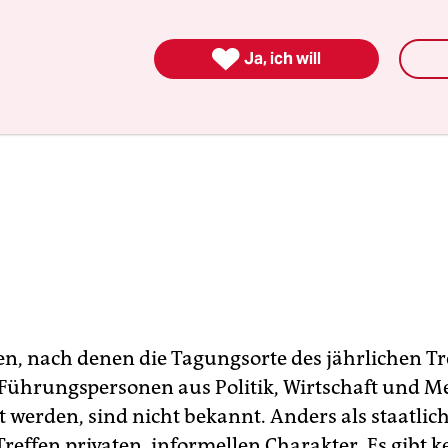

Ja, ich will
ien, nach denen die Tagungsorte des jährlichen Tr
 Führungspersonen aus Politik, Wirtschaft und M
 werden, sind nicht bekannt. Anders als staatlich
reffen privaten, informellen Charakter. Es gibt k