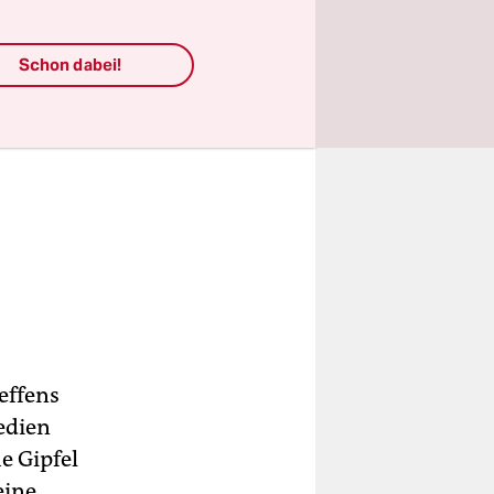
Schon dabei!
effens
edien
e Gipfel
eine