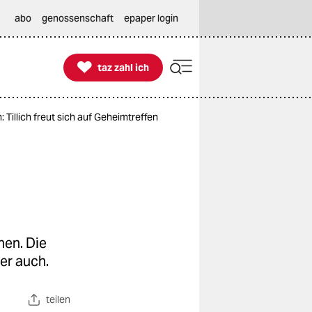
abo
genossenschaft
epaper login

taz zahl ich
taz zahl ich
 Tillich freut sich auf Geheimtreffen
nen. Die
er auch.
teilen