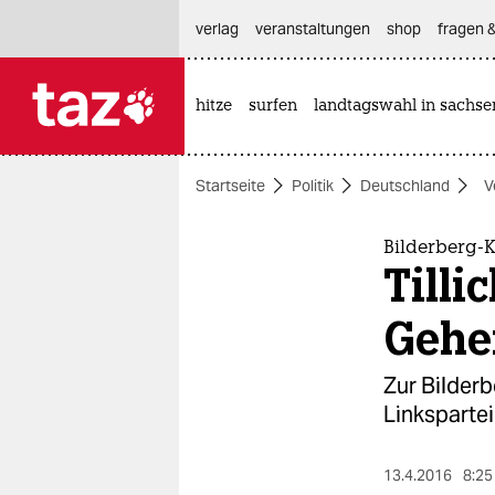
hautnavigation anspringen
hauptinhalt anspringen
footer anspringen
verlag
veranstaltungen
shop
fragen &
hitze
surfen
landtagswahl in sachse

taz zahl ich
taz zahl ich
Startseite
Politik
Deutschland
V
themen
politik
Bilderberg-
Tilli
öko
Gehe
gesellschaft
Zur Bilder
kultur
Linkspartei
sport
13.4.2016
8:25