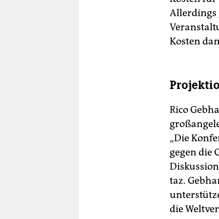
Allerdings 
Veranstalt
Kosten dan
Projekti
Rico Gebhar
großangele
„Die Konfe
gegen die
Diskussions
taz. Gebhar
unterstütz
die Weltve