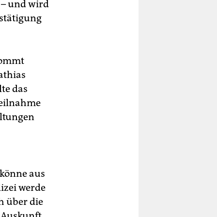
 – und wird
estätigung
 kommt
athias
lte das
teilnahme
altungen
 könne aus
izei werde
h über die
 Auskunft.