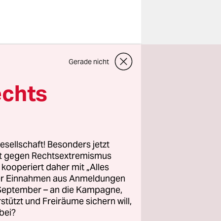
tenen
e, reagiert
Gerade nicht
vom 9. bis
echts
“, sagt
esellschaft! Besonders jetzt
 all
rt gegen Rechtsextremismus
en Stärke
z kooperiert daher mit „Alles
titionen in
ller Einnahmen aus Anmeldungen
. September – an die Kampagne,
rstützt und Freiräume sichern will,
bei?