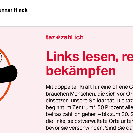
unnar Hinck
e taz am Freitag über den bislang geheim gehal
taz
zahl ich
 der diesjährigen Bilderberg-Konferenz berichtet

sche Landesregierung euphorisch auf das Treffen 
Links lesen, r
 Dresden. „Ich freue mich, dass die wichtigen
ngsträger Dresden als Tagungsort gewählt haben
bekämpfen
nisterpräsident Stanislaw Tillich (CDU) der taz.
Mit doppelter Kraft für eine offene G
berg-Konferenz sei „ein Bekenntnis zu Sachsen mit
brauchen Menschen, die sich vor O
lturellen, wissenschaftlichen und wirtschaftlich
einsetzen, unsere Solidarität. Die ta
s eine Chance, zum Beispiel, um für weitere Inves
beginnt im Zentrum“. 50 Prozent a
bei taz zahl ich gehen – bis zum 30
werben“. Dies ist sehr optimistisch.
die linke, selbstverwaltete Orte unte
bevor sie verschwinden. Sind Sie da