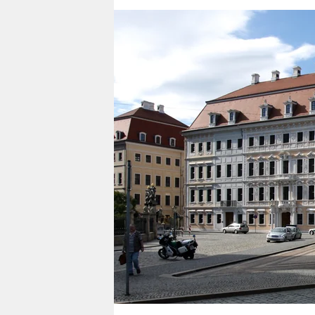
berlin
nord
wahrheit
verlag
verlag
veranstaltungen
shop
fragen & hilfe
unterstützen
abo
genossenschaft