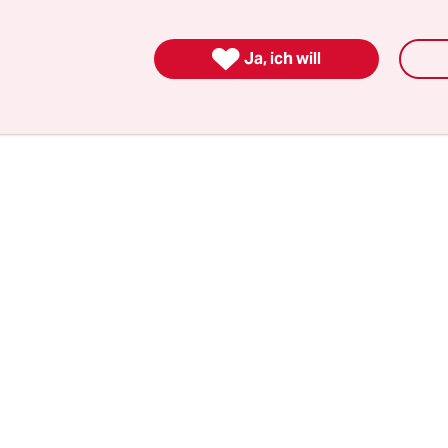
ve Charakter der Konferenz befördert teils abstru
ungstheorien, etwa den Zusammenbruch des Ost

Ja, ich will
 Migration betreffend.