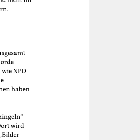
nd nicht im
rn.
Insgesamt
hörde
n wie NPD
ie
sonen haben
zingeln“
ort wird
„Bilder