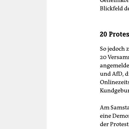
Geheimkonf
Blickfeld d
20 Prote
So jedoch z
20 Versam
angemeldet
und AfD, d
Onlinezeit
Kundgebun
Am Samstag
eine Demon
der Protest