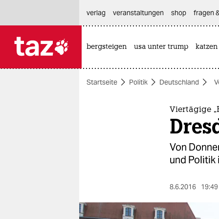
hautnavigation anspringen
hauptinhalt anspringen
footer anspringen
verlag
veranstaltungen
shop
fragen &
bergsteigen
usa unter trump
katzen

taz zahl ich
taz zahl ich
Startseite
Politik
Deutschland
V
themen
politik
Viertägige „
Dresd
öko
Von Donners
gesellschaft
und Politik
kultur
8.6.2016
19:49
sport