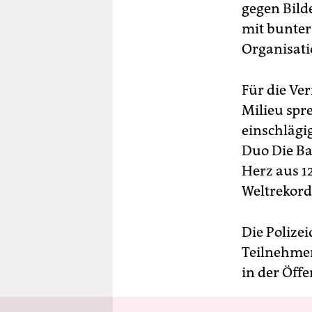
gegen Bild
mit bunter
Organisati
Für die Ve
Milieu spr
einschlägi
Duo Die Ba
Herz aus 1
Weltrekord
Die Polizei
Teilnehme
in der Öffe