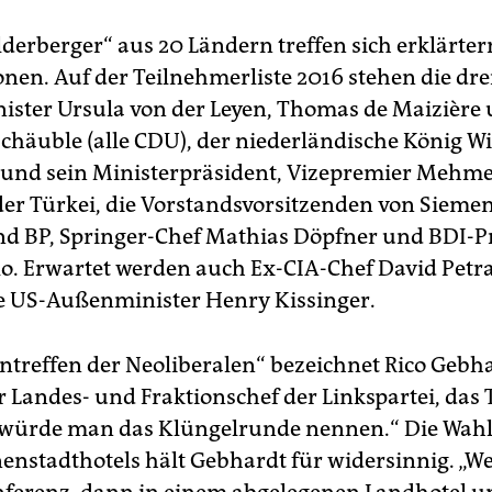
ilderberger“ aus 20 Ländern treffen sich erklärte
onen. Auf der Teilnehmerliste 2016 stehen die dre
ster Ursula von der Leyen, Thomas de Maizière
chäuble (alle CDU), der niederländische König W
und sein Ministerpräsident, Vize­premier Mehm
der Türkei, die Vorstandsvorsitzenden von Siemen
d BP, Springer-Chef Mathias Döpfner und BDI-P
llo. Erwartet werden auch Ex-CIA-Chef David Pet
e US-Außenminister Henry Kissinger.
entreffen der Neoliberalen“ bezeichnet Rico Gebha
 Landes- und Fraktionschef der Linkspartei, das T
k würde man das Klüngelrunde nennen.“ Die Wahl
enstadthotels hält Gebhardt für widersinnig. „