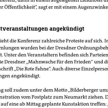
erenz, dann in einem abgelegenen Landhotel u
er Öffentlichkeit“, sagt er mit einem Augenzwinke
stveranstaltungen angekündigt
ieht die Konferenz zahlreiche Proteste auf sich. 
mlungen wurden bei der Dresdner Ordnungsbe
. Unter den Veranstaltern befinden sich Parteie
ie Dresdner „Mahnwache für den Frieden“ und d
schrift „Die Rote Fahne“. Auch diverse Einzelper
gen angekündigt.
 soll zudem unter dem Motto „Bilderberger um
stration vom Postplatz zum Neumarkt ziehen. D
 auf eine ab Mittag geplante Kunstaktion treffen: 