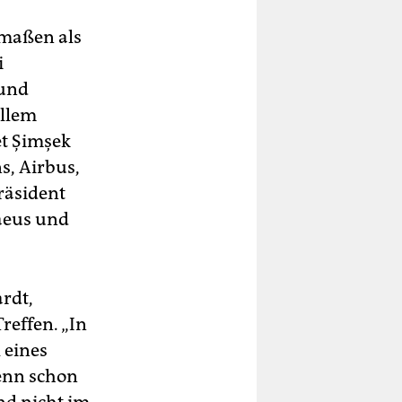
rmaßen als
i
 und
illem
et Şimşek
s, Airbus,
räsident
raeus und
rdt,
reffen. „In
 eines
Wenn schon