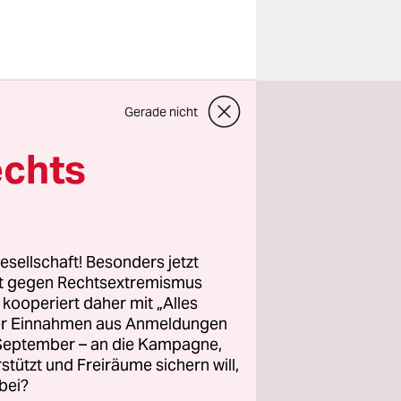
orjahr in
Gerade nicht
nig an das
ntag
echts
g-
utzten
m Mittwoch
esellschaft! Besonders jetzt
rt gegen Rechtsextremismus
z kooperiert daher mit „Alles
 Militär
ller Einnahmen aus Anmeldungen
hen
. September – an die Kampagne,
aner 1954
rstützt und Freiräume sichern will,
bei?