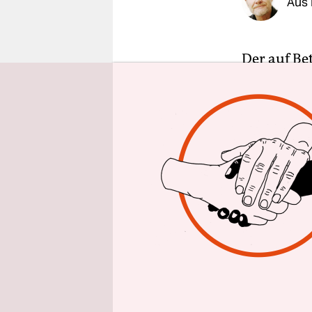
Aus
epaper login
Der auf Be
Taschenber
Erinnerung
barocke Dr
unliebsame
Konferenz 
Palais tag
rollten be
Das informe
und Politi
Oosterbeek
erstmals tr