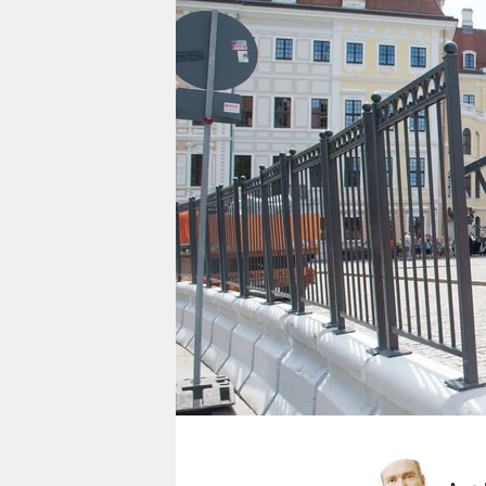
berlin
nord
wahrheit
verlag
verlag
veranstaltungen
shop
fragen & hilfe
unterstützen
abo
genossenschaft