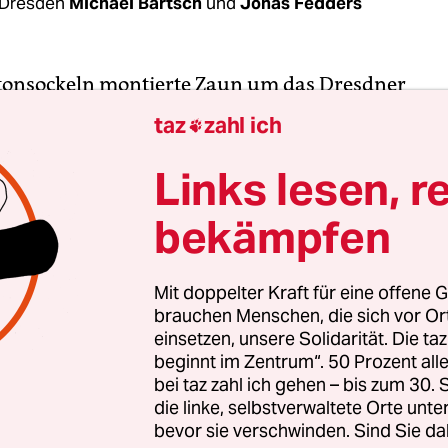
 Dresden
Michael Bartsch
und
Jonas Fedders
tonsockeln montierte Zaun um das Dresdner
gpalais ist noch vom G-7-Finanzgipfel aus dem V
taz
zahl ich

. Mit Verzierungselementen passt er sich ein we
esdner Zentrum an. Er soll von heute an bis Son
Links lesen, r
 Demonstranten von der sogenannten ­Bilderber
bekämpfen
fernhalten, die in dem heute als Luxushotel gen
t. Etwa 400 Polizisten sichern den Tagungsort, a
reits Wasserwerfer gen Dresden.
Mit doppelter Kraft für eine offene G
brauchen Menschen, die sich vor O
einsetzen, unsere Solidarität. Die ta
lle Treffen von Spitzenvertretern aus Wirtschaft,
beginnt im Zentrum“. 50 Prozent a
k ist nach dem Hotel Bilderberg im niederländisc
bei taz zahl ich gehen – bis zum 30
 benannt, in dem sich Westeuropäer und Amerik
die linke, selbstverwaltete Orte unte
bevor sie verschwinden. Sind Sie da
afen. Ergebnisse werden nicht veröffentlicht. Der