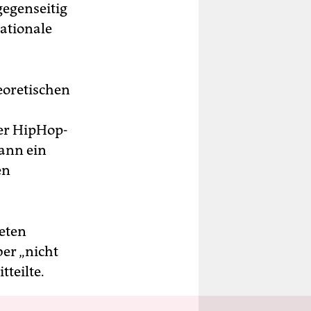
gegenseitig
ationale
eoretischen
ger HipHop-
ann ein
en
teten
er „nicht
tteilte.