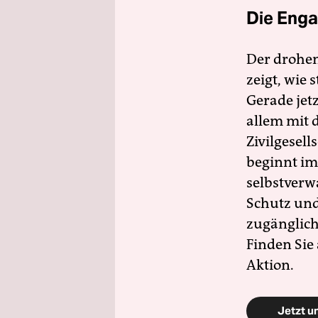
Die Enga
Der drohe
zeigt, wie
Gerade jet
allem mit d
Zivilgesell
beginnt im
selbstverw
Schutz und 
zugänglich
Finden Sie
Aktion.
Jetzt u