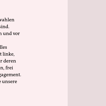
wahlen
sind.
h und vor
lles
 linke,
ür deren
n, frei
ngagement.
e unsere