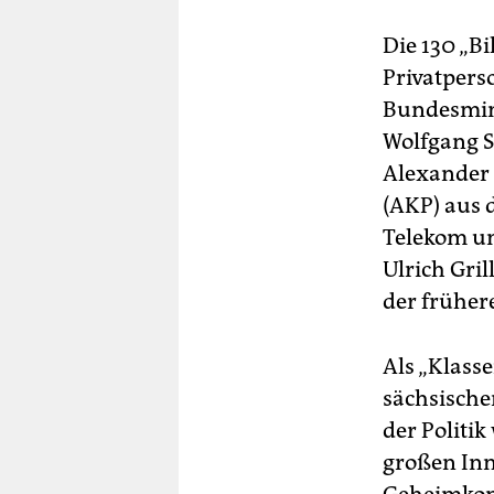
Die 130 „B
Privatpers
Bundesmini
Wolfgang S
Alexander 
(AKP) aus 
Telekom un
Ulrich Gri
der früher
Als „Klass
sächsischer
der Politi
großen Inn