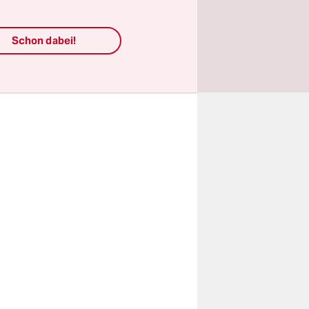
se
blocks,
Schon dabei!