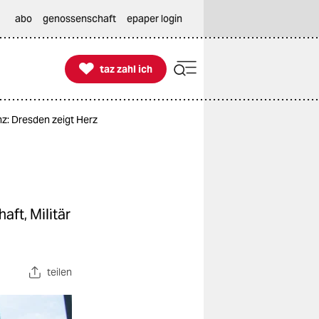
abo
genossenschaft
epaper login

taz zahl ich
taz zahl ich
nz: Dresden zeigt Herz
ft, Militär
teilen