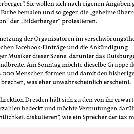
erberger“. Sie wollen sich nach eigenen Angaben 
 Farbe bemalen und so gegen die „geheime übern
on“ der „Bilderberger“ protestieren.
rnetzung der Organisatoren im verschwörungsth
echen Facebook-Einträge und die Ankündigung
ger Musiker dieser Szene, darunter das Duisbur
ndbreite. Am Sonntag möchte dieselbe Gruppe d
2.000 Menschen formen und damit den bisherig
 brechen, was eher unwahrscheinlich erscheint.
direktion Dresden hält sich zu den von ihr erwar
rzahlen bedeckt und möchte Vermutungen darüb
ntlichkeit diskutieren“, wie ein Sprecher der taz mi