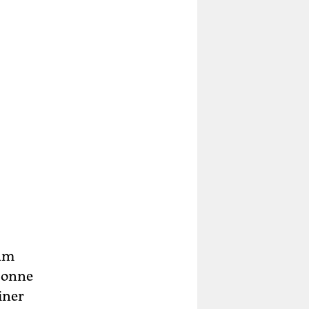
 Am
Sonne
iner