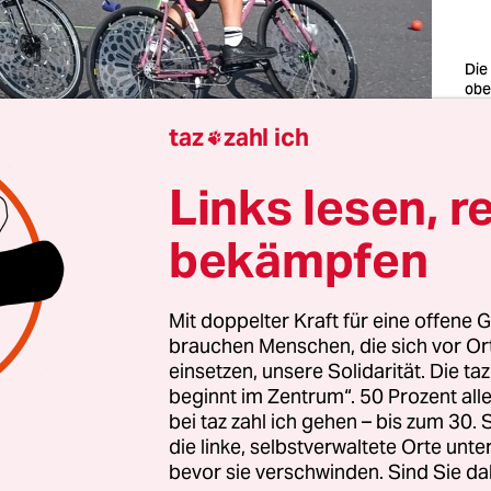
Die
obe
ist
gef
taz
zahl ich

Fot
Links lesen, r
r kommt es am Ende nicht zu einem Showdown 
bekämpfen
stulle und Bockwurst. Auch Franzbrötchen und 
gen schon in der Vorrunde raus. Essen jedenfalls g
am letzten Juliwochenende auf dem Tempelhofer F
Mit doppelter Kraft für eine offene G
 in Form von Teamnamen. 48 Teams aus Deutsch
brauchen Menschen, die sich vor O
einsetzen, unsere Solidarität. Die ta
 der Welt treten beim Berlin:mixed-Bikepolo-Tu
beginnt im Zentrum“. 50 Prozent a
nder an.
bei taz zahl ich gehen – bis zum 30
die linke, selbstverwaltete Orte unte
bevor sie verschwinden. Sind Sie da
eht so aus
: Die Teams – je drei Personen, mindest