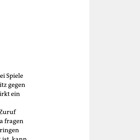
ei Spiele
ritz gegen
rkt ein
 Zuruf
a fragen
bringen
 ist, kann