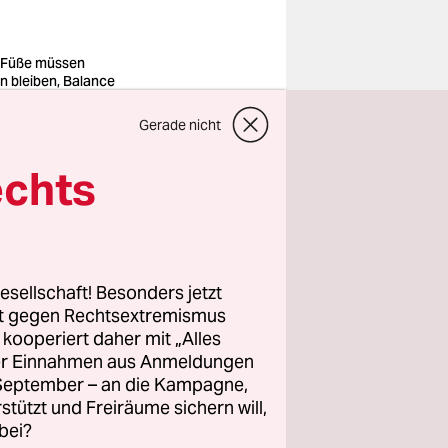
 Füße müssen
n bleiben, Balance
 beim Bikepolo
ragt
Gerade nicht
o: Johanna Treblin
echts
zwischen
Pizza
ibt es
eld,
esellschaft! Besonders jetzt
land,
rt gegen Rechtsextremismus
z kooperiert daher mit „Alles
rnier
ller Einnahmen aus Anmeldungen
. September – an die Kampagne,
rstützt und Freiräume sichern will,
bei?
ens zwei