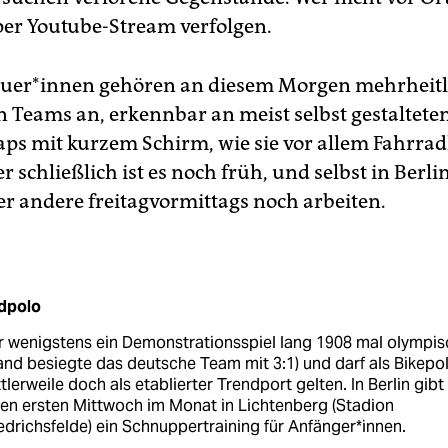
 per Youtube-Stream verfolgen.
aue­r*in­nen gehören an diesem Morgen mehrheit
n Teams an, erkennbar an meist selbst gestalteten
aps mit kurzem Schirm, wie sie vor allem Fahrrad
r schließlich ist es noch früh, und selbst in Berl
er andere freitagvormittags noch arbeiten.
dpolo
r wenigstens ein Demonstrationsspiel lang 1908 mal olympis
land besiegte das deutsche Team mit 3:1) und darf als Bikepo
tlerweile doch als etablierter Trendport gelten. In Berlin gibt
en ersten Mittwoch im Monat in Lichtenberg (Stadion
edrichsfelde) ein Schnuppertraining für Anfänger*innen.