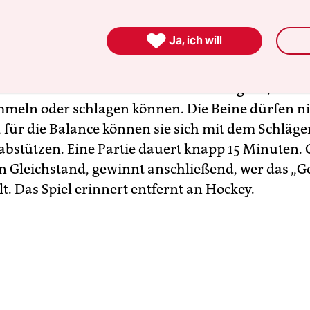
er müssen vertreten sein, deshalb „mixed“ – stell
lespeed-Rädern jeweils hinter ihren Toren auf. W

Ja, ich will
önt, rasen sie los, um als Erste an den roten Ball
Mitte des Spielfeldes liegt. In der Hand halten sie 
n dessen Ende eine Art Buchse befestigt ist, mit d
mmeln oder schlagen können. Die Beine dürfen ni
 für die Balance können sie sich mit dem Schläge
abstützen. Eine Partie dauert knapp 15 Minuten. G
n Gleichstand, gewinnt anschließend, wer das „G
lt. Das Spiel erinnert entfernt an Hockey.