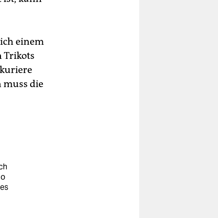
lich einem
 Trikots
kuriere
in muss die
ch
lo
 es