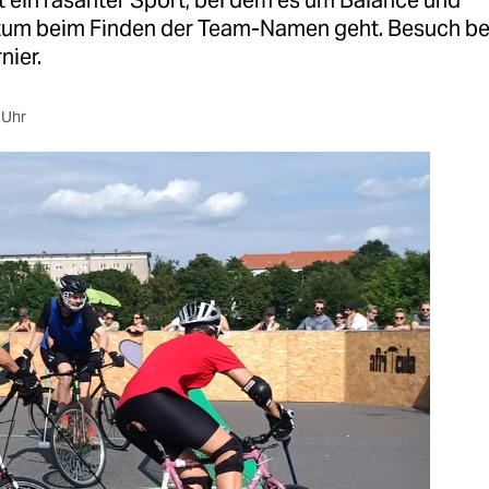
t ein rasanter Sport, bei dem es um Balance und
tum beim Finden der Team-Namen geht. Besuch be
nier.
 Uhr