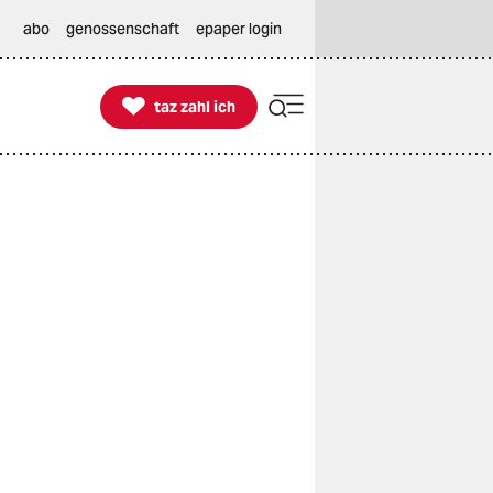
abo
genossenschaft
epaper login

taz zahl ich
taz zahl ich