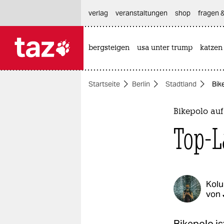
hautnavigation anspringen
hauptinhalt anspringen
footer anspringen
verlag
veranstaltungen
shop
fragen &
bergsteigen
usa unter trump
katzen

taz zahl ich
taz zahl ich
Startseite
Berlin
Stadtland
Bik
themen
politik
Bikepolo au
Top-L
öko
gesellschaft
kultur
Kol
von
sport