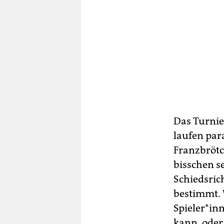
Das Turnier
laufen para
Franzbrötc
bisschen se
Schiedsrich
bestimmt. 
Spie­le­r*
kann, oder