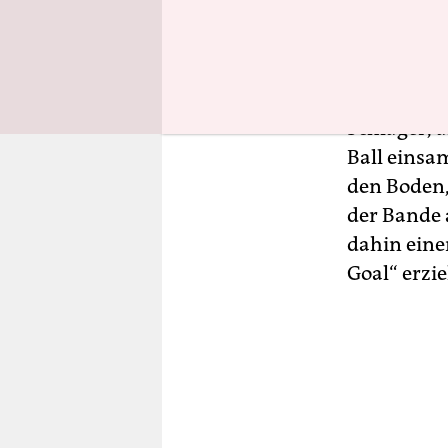
Geschlecht
ihren Sing
Anpfiff ert
der in der 
Schläger, a
Ball einsa
den Boden,
der Bande 
dahin eine
Goal“ erzie