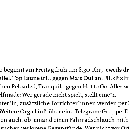
 beginnt am Freitag früh um 8.30 Uhr, jeweils dr
llel. Top Laune tritt gegen Mais Oui an, FlitzFixF
hen Reloaded, Tranquilo gegen Hot to Go. Alles wi
lfmade: Wer gerade nicht spielt, stellt ei­ne*n
ter*in, zusätzliche Tor­rich­te­r*in­nen werden per
Weitere Orga läuft über eine Telegram-Gruppe. D
in­nen auch, ob jemand einen Fahrradschlauch mit
 suchen verlorene Gegenstände. Wer nicht vor Ort