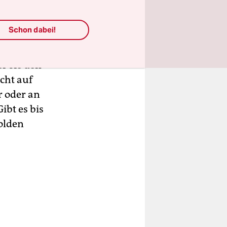
en sich mit
enn der
Schon dabei!
 zu kommen,
einen
er sie den
cht auf
r oder an
ibt es bis
olden