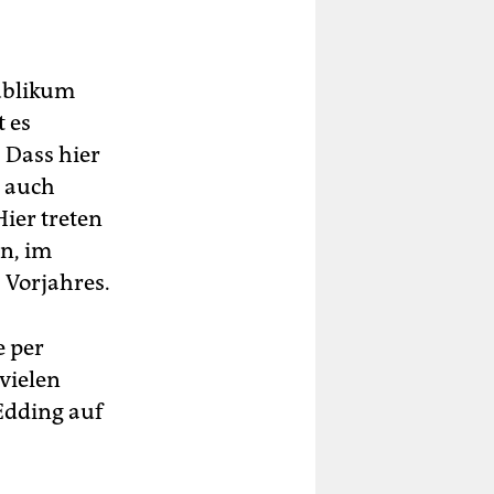
Publikum
t es
 Dass hier
n auch
ier treten
n, im
 Vorjahres.
e per
vielen
 Edding auf