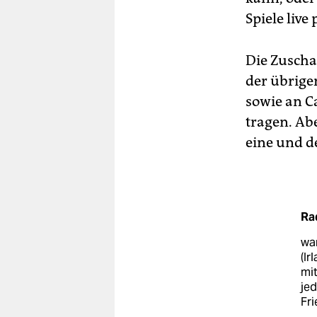
Spiele live
Die Zu­sch
der übrige
sowie an C
tragen. Abe
eine und d
Ra
wa
(Ir
mit
jed
Fri