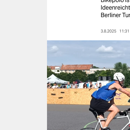
Bikepolo is
berlin
Ideenreich
nord
Berliner Tur
wahrheit
3.8.2025
11:31
verlag
verlag
veranstaltungen
shop
fragen & hilfe
unterstützen
abo
genossenschaft