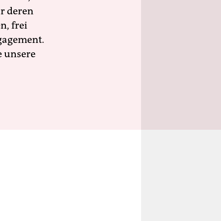
ür deren
n, frei
ngagement.
e unsere