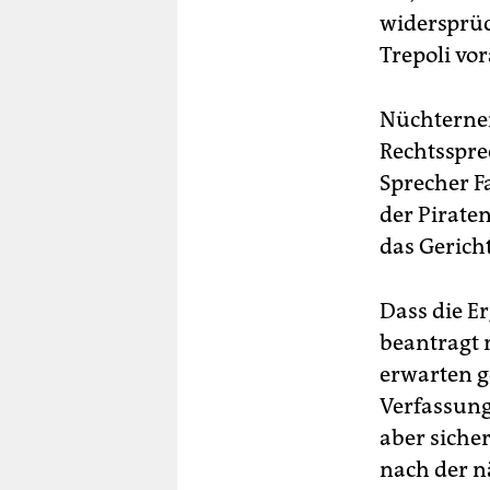
widersprüc
Trepoli vor
Nüchterner
Rechtssprec
Sprecher F
der Piraten
das Gerich
Dass die E
beantragt 
erwarten g
Verfassung
aber sicher
nach der n