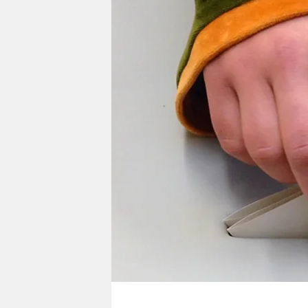
berlin
nord
wahrheit
verlag
verlag
veranstaltungen
shop
fragen & hilfe
unterstützen
abo
genossenschaft