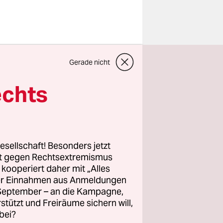
s
erde eines
Gerade nicht
die Drei-
 für
echts
seien,
und sei
 neues
esellschaft! Besonders jetzt
rt gegen Rechtsextremismus
z kooperiert daher mit „Alles
ller Einnahmen aus Anmeldungen
u Kommunal-
. September – an die Kampagne,
tragbar, wo
rstützt und Freiräume sichern will,
Parteien,
bei?