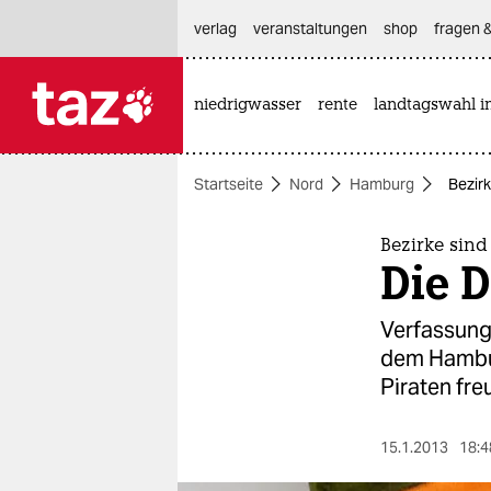
hautnavigation anspringen
hauptinhalt anspringen
footer anspringen
verlag
veranstaltungen
shop
fragen &
niedrigwasser
rente
landtagswahl i

taz zahl ich
taz zahl ich
Startseite
Nord
Hamburg
Bezirk
themen
politik
Bezirke sind
Die D
öko
Verfassung
gesellschaft
dem Hambur
Piraten fre
kultur
sport
15.1.2013
18:4