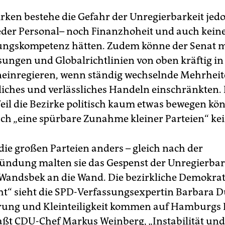
irken bestehe die Gefahr der Unregierbarkeit jedo
eder Personal– noch Finanzhoheit und auch kein
ungskompetenz hätten. Zudem könne der Senat m
ungen und Globalrichtlinien von oben kräftig in
neinregieren, wenn ständig wechselnde Mehrheit
liches und verlässliches Handeln einschränkten.
Weil die Bezirke politisch kaum etwas bewegen kö
ch „eine spürbare Zunahme kleiner Parteien“ kein
die großen Parteien anders – gleich nach der
kündung malten sie das Gespenst der Unregierbar
 Wandsbek an die Wand. Die bezirkliche Demokrat
t“ sieht die SPD-Verfassungsexpertin Barbara 
erung und Kleinteiligkeit kommen auf Hamburgs 
ßt CDU-Chef Markus Weinberg, „Instabilität und