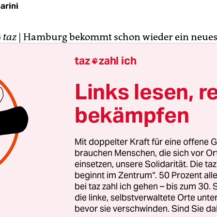
arini
G
taz
| Hamburg bekommt schon wieder ein neue
. Das Verfassungsgericht gab gestern der Beschw
taz
zahl ich

er Piratenpartei weitgehend Recht und kassierte 
errklausel bei den Bezirkswahlen. Dass Stimmen
Links lesen, r
ie die Hürde nicht übersprängen, quasi verloren 
bekämpfen
tige das Gleichheitsprinzip „one man – one vote“ 
rfassungswidrig. Die Bürgerschaft muss nun ein
lgesetz aus der Taufe heben.
Mit doppelter Kraft für eine offene G
brauchen Menschen, die sich vor O
vorsitzende Joachim Pradel betonte, der mit 8:1
einsetzen, unsere Solidarität. Die ta
beginnt im Zentrum“. 50 Prozent a
mmen gefällte Beschluss sei nicht auf Wahlen z
bei taz zahl ich gehen – bis zum 30
parlamenten oder gar die Bundestagswahl über
die linke, selbstverwaltete Orte unte
rozent-Hürde gilt. Hier könnte eine Vielzahl von 
bevor sie verschwinden. Sind Sie da