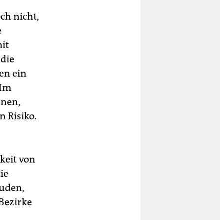
ch nicht,
e
it
 die
en ein
 Im
nnen,
 Risiko.
keit von
ie
Duden,
Bezirke