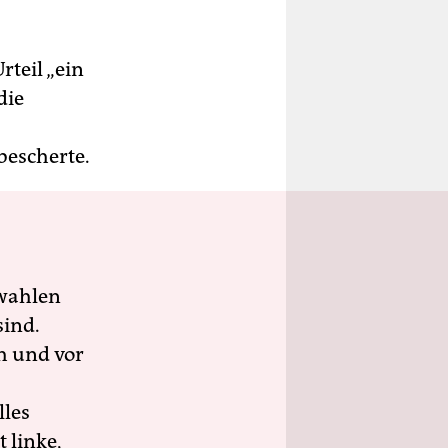
teil „ein
die
bescherte.
wahlen
sind.
h und vor
lles
 linke,