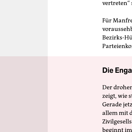
vertreten“ 
Für Manfre
voraussehb
Bezirks-Hü
Parteienko
Die Enga
Der drohe
zeigt, wie
Gerade jet
allem mit d
Zivilgesell
beginnt im