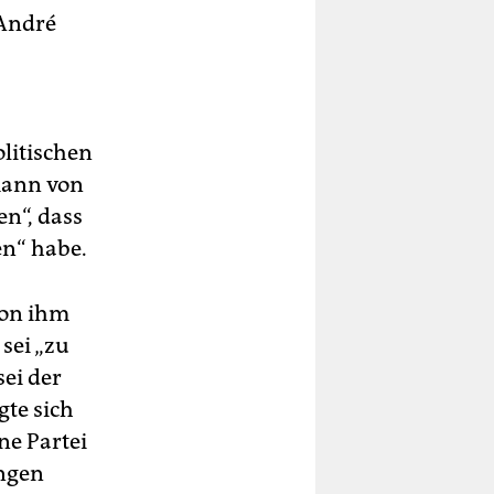
 André
olitischen
mann von
en“, dass
en“ habe.
von ihm
sei „zu
sei der
te sich
ne Partei
ungen