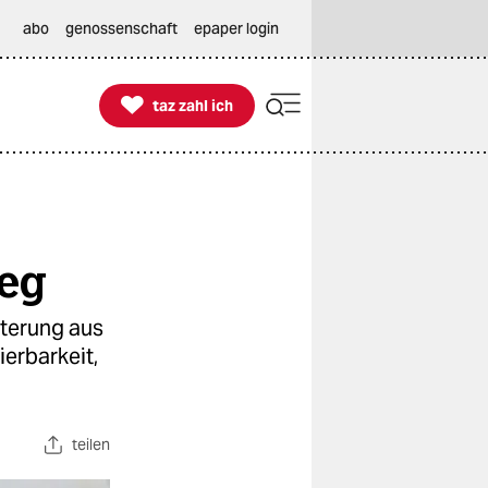
abo
genossenschaft
epaper login

taz zahl ich
taz zahl ich
weg
tterung aus
erbarkeit,
teilen