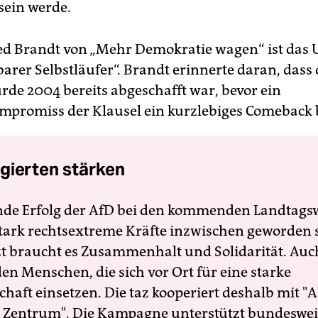
sein werde.
d Brandt von „Mehr Demokratie wagen“ ist das Ur
arer Selbstläufer“. Brandt erinnerte daran, dass 
rde 2004 bereits abgeschafft war, bevor ein
mpromiss der Klausel ein kurzlebiges Comeback 
gierten stärken
nde Erfolg der AfD bei den kommenden Landtags
 stark rechtsextreme Kräfte inzwischen geworden 
zt braucht es Zusammenhalt und Solidarität. Auc
en Menschen, die sich vor Ort für eine starke
schaft einsetzen. Die taz kooperiert deshalb mit "A
 Zentrum". Die Kampagne unterstützt bundesweit