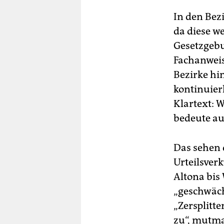
In den Bez
da diese w
Gesetzgeb
Fachanweis
Bezirke hi
kontinuier
Klartext: 
bedeute au
Das sehen 
Urteilsver
Altona bis
„geschwäch
„Zersplitt
zu“, mutma