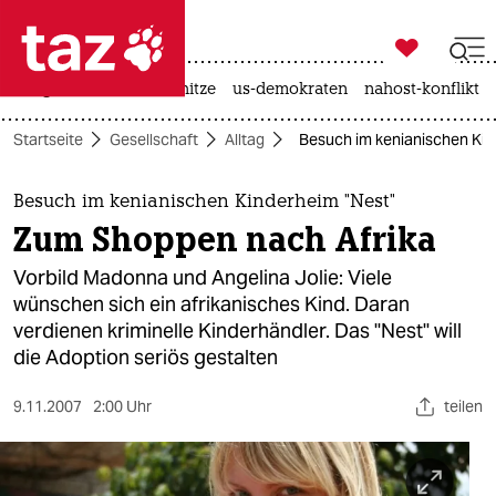

taz zahl ich
krieg in der ukraine
hitze
us-demokraten
nahost-konflikt

taz zahl ich
Startseite
Gesellschaft
Alltag
Besuch im kenianischen Kin
taz zahl ich
themen
Besuch im kenianischen Kinderheim "Nest"
Zum Shoppen nach Afrika
politik
Vorbild Madonna und Angelina Jolie: Viele
öko
wünschen sich ein afrikanisches Kind. Daran
verdienen kriminelle Kinderhändler. Das "Nest" will
gesellschaft
die Adoption seriös gestalten
kultur
9.11.2007
2:00 Uhr
teilen
sport