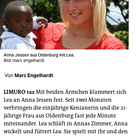
berlin
nord
wahrheit
verlag
verlag
Anna Jessen aus Oldenburg mit Lea.
Bild: marc engelhardt
veranstaltungen
Von
Marc Engelhardt
shop
fragen & hilfe
LIMURO taz
Mit beiden Ärmchen klammert sich
Lea an Anna Jessen fest. Seit zwei Monaten
unterstützen
verbringen die einjährige Kenianerin und die 21-
abo
jährige Frau aus Oldenburg fast jede Minute
miteinander. Lea schläft in Annas Zimmer, Anna
genossenschaft
wickelt und füttert Lea. Sie spielt mit ihr und den