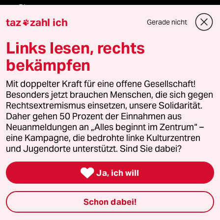
taz Blogs
taz
zahl ich
Gerade nicht

taz FUTURZWEI
Links lesen, rechts
Le Monde diplomatique
bekämpfen
taz Archiv
Mit doppelter Kraft für eine offene Gesellschaft!
Besonders jetzt brauchen Menschen, die sich gegen
Rechtsextremismus einsetzen, unsere Solidarität.
Daher gehen 50 Prozent der Einnahmen aus
Mehr taz Angebote
Neuanmeldungen an „Alles beginnt im Zentrum“ –
eine Kampagne, die bedrohte linke Kulturzentren
und Jugendorte unterstützt. Sind Sie dabei?
Reisen

Ja, ich will
Kantine
Schon dabei!
Shop