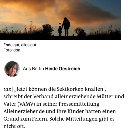
berlin
nord
wahrheit
verlag
Ende gut, alles gut
Foto: dpa
verlag
veranstaltungen
Aus Berlin
Heide Oestreich
shop
fragen & hilfe
taz
| „Jetzt können die Sektkorken knallen“,
unterstützen
schreibt der Verband alleinerziehende Mütter und
Väter (VAMV) in seiner Pressemitteilung.
abo
Alleinerziehende und ihre Kinder hätten einen
genossenschaft
Grund zum Feiern. Solche Mitteilungen gibt es
nicht oft.