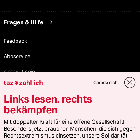
Fragen & Hilfe
Feedback
Aboservice
ePaper Login
taz
zahl ich
Gerade nicht

Downloads für Abonnierende
Links lesen, rechts
bekämpfen
© 2026 taz Verlags und Vertriebs GmbH
Mit doppelter Kraft für eine offene Gesellschaft!
Alle Rechte vorbehalten. Bei rechtlichen Fragen oder für Genehmigungen
wenden Sie sich bitte an
lizenzen@taz.de
Besonders jetzt brauchen Menschen, die sich gegen
Rechtsextremismus einsetzen, unsere Solidarität.