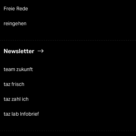
Freie Rede
reingehen
Newsletter
team zukunft
taz frisch
taz zahl ich
taz lab Infobrief