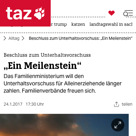

taz zahl ich
bergsteigen
usa unter trump
katzen
landtagswahl in sachs

taz zahl ich
t
Alltag
Beschluss zum Unterhaltsvorschuss: „Ein Meilenstein“
taz zahl ich
themen
Beschluss zum Unterhaltsvorschuss
„Ein Meilenstein“
politik
Das Familienministerium will den
öko
Unterhaltsvorschuss für Alleinerziehende länger
zahlen. Familienverbände freuen sich.
gesellschaft
24.1.2017
17:30 Uhr
teilen
kultur
sport