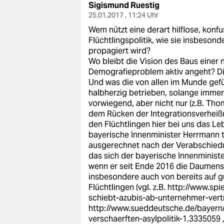
Sigismund Ruestig
25.01.2017 , 11:24 Uhr
Wem nützt eine derart hilflose, konf
Flüchtlingspolitik, wie sie insbeson
propagiert wird?
Wo bleibt die Vision des Baus einer
Demografieproblem aktiv angeht? Die
Und was die von allen im Munde gefü
halbherzig betrieben, solange immer 
vorwiegend, aber nicht nur (z.B. Tho
dem Rücken der Integrationsverheiß
den Flüchtlingen hier bei uns das L
bayerische Innenminister Herrmann t
ausgerechnet nach der Verabschiedu
das sich der bayerische Innenminist
wenn er seit Ende 2016 die Daumens
insbesondere auch von bereits auf 
Flüchtlingen (vgl. z.B.
http://www.spie
schiebt-azubis-ab-unternehmer-vert
http://www.sueddeutsche.de/bayern/
verschaerften-asylpolitik-1.3335059