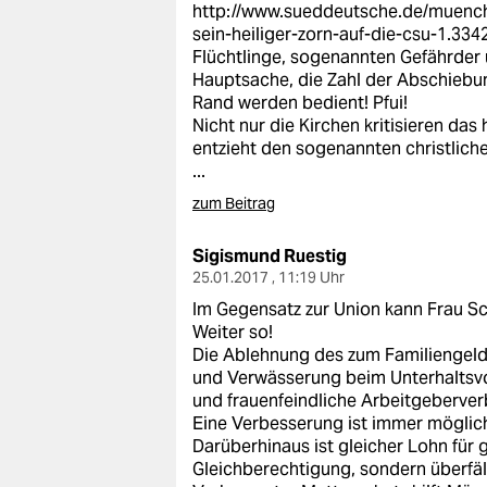
http://www.sueddeutsche.de/muenche
sein-heiliger-zorn-auf-die-csu-1.334
Flüchtlinge, sogenannten Gefährder u
Hauptsache, die Zahl der Abschiebu
Rand werden bedient! Pfui!
Nicht nur die Kirchen kritisieren das
entzieht den sogenannten christliche
...
zum Beitrag
Sigismund Ruestig
25.01.2017 , 11:19 Uhr
Im Gegensatz zur Union kann Frau S
Weiter so!
Die Ablehnung des zum Familiengeld
und Verwässerung beim Unterhaltsvor
und frauenfeindliche Arbeitgeberverb
Eine Verbesserung ist immer möglic
Darüberhinaus ist gleicher Lohn für 
Gleichberechtigung, sondern überfäll