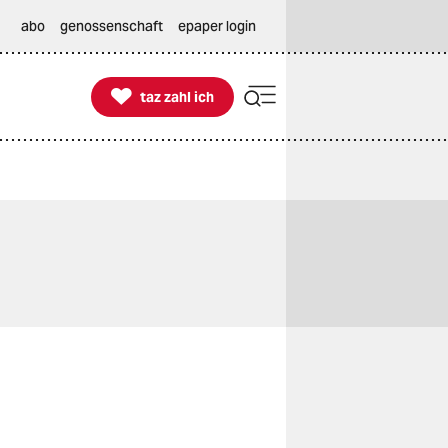
abo
genossenschaft
epaper login

taz zahl ich
taz zahl ich