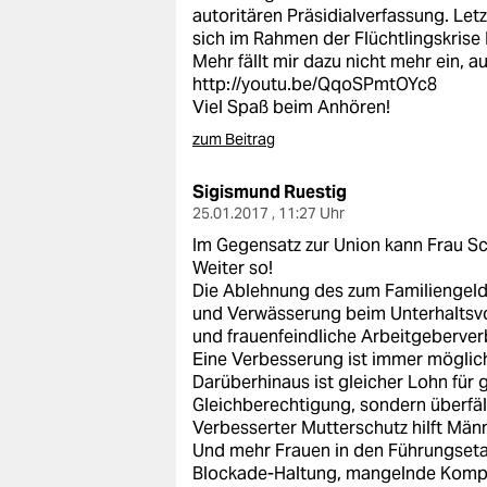
epaper login
autoritären Präsidialverfassung. Letz
sich im Rahmen der Flüchtlingskrise
Mehr fällt mir dazu nicht mehr ein, a
http://youtu.be/QqoSPmtOYc8
Viel Spaß beim Anhören!
zum Beitrag
Sigismund Ruestig
25.01.2017 , 11:27 Uhr
Im Gegensatz zur Union kann Frau S
Weiter so!
Die Ablehnung des zum Familiengeld
und Verwässerung beim Unterhaltsvor
und frauenfeindliche Arbeitgeberverb
Eine Verbesserung ist immer möglic
Darüberhinaus ist gleicher Lohn für 
Gleichberechtigung, sondern überfäll
Verbesserter Mutterschutz hilft Männ
Und mehr Frauen in den Führungseta
Blockade-Haltung, mangelnde Kompe