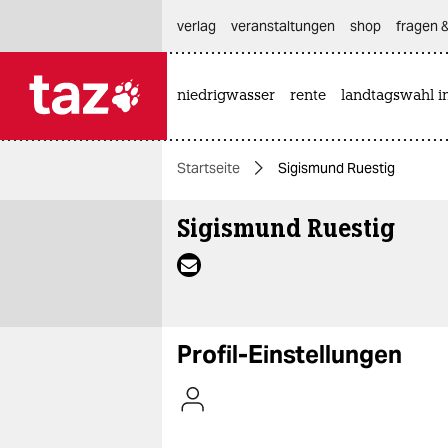
hautnavigation anspringen
hauptinhalt anspringen
footer anspringen
verlag
veranstaltungen
shop
fragen &
niedrigwasser
rente
landtagswahl i

taz zahl ich
taz zahl ich
Startseite
Sigismund Ruestig
themen
Sigismund Ruestig
politik
öko
gesellschaft
Profil-Einstellungen
kultur
sport