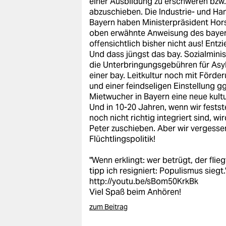
einer Ausbildung zu erschweren bzw.
abzuschieben. Die Industrie- und 
Bayern haben Ministerpräsident Hors
oben erwähnte Anweisung des bayeris
offensichtlich bisher nicht aus! Entz
Und dass jüngst das bay. Sozialmin
die Unterbringungsgebühren für Asy
einer bay. Leitkultur noch mit Förde
und einer feindseligen Einstellung gg
Mietwucher in Bayern eine neue kult
Und in 10-20 Jahren, wenn wir festst
noch nicht richtig integriert sind, 
Peter zuschieben. Aber wir vergesse
Flüchtlingspolitik!
"Wenn erklingt: wer betrügt, der flieg
tipp ich resigniert: Populismus siegt.
http://youtu.be/sBom50KrkBk
Viel Spaß beim Anhören!
zum Beitrag