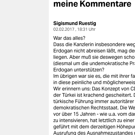
berlin
meine Kommentare
nord
Sigismund Ruestig
wahrheit
02.02.2017 , 18:31 Uhr
War das alles?
verlag
Dass die Kanzlerin insbesondere weg
Erdogan nicht abreisen läßt, mag de
verlag
liegen. Aber muß sie deswegen scho
(diesmal um die undemokratische Prä
veranstaltungen
Erdogan unterstützen?
Im übrigen war sie es, die mit ihrer 
shop
in diese peinliche und möglicherweis
fragen & hilfe
Wir erinnern uns: Das Konzept von CD
der Türkei ist krachend gescheitert. 
unterstützen
türkische Führung immer autoritäre
demokratischen Rechtsstaat. Die We
abo
vor über 15 Jahren - wie u.a. vom d
zu intensivieren, hat letztlich zu ein
genossenschaft
geführt mit dem derzeitigen Höhepu
Ausrufung des Ausnahmezustandes u