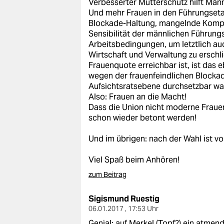
Verbesserter Mutterschutz hilft Männ
Und mehr Frauen in den Führungseta
Blockade-Haltung, mangelnde Kompe
Sensibilität der männlichen Führungs
Arbeitsbedingungen, um letztlich au
Wirtschaft und Verwaltung zu erschl
Frauenquote erreichbar ist, ist das 
wegen der frauenfeindlichen Blockad
Aufsichtsratsebene durchsetzbar wa
Also: Frauen an die Macht!
Dass die Union nicht moderne Frauen-
schon wieder betont werden!
Und im übrigen: nach der Wahl ist vo
Viel Spaß beim Anhören!
zum Beitrag
Sigismund Ruestig
06.01.2017 , 17:53 Uhr
Genial: auf Merkel (Topf?) ein atmend