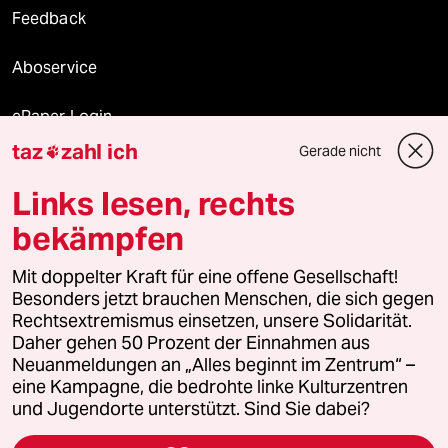
Feedback
Aboservice
ePaper Login
taz
zahl ich
Gerade nicht

Downloads für Abonnierende
Links lesen, rechts
bekämpfen
© 2026 taz Verlags und Vertriebs GmbH
Mit doppelter Kraft für eine offene Gesellschaft!
Alle Rechte vorbehalten. Bei rechtlichen Fragen oder für Genehmigungen
wenden Sie sich bitte an
lizenzen@taz.de
Besonders jetzt brauchen Menschen, die sich gegen
Rechtsextremismus einsetzen, unsere Solidarität.
Daher gehen 50 Prozent der Einnahmen aus
Feedback
Redaktionsstatut
Kommune-Richtlinien
KI-
Neuanmeldungen an „Alles beginnt im Zentrum“ –
eine Kampagne, die bedrohte linke Kulturzentren
Leitlinie
Informant
Datenschutz
Impressum
AGB
und Jugendorte unterstützt. Sind Sie dabei?