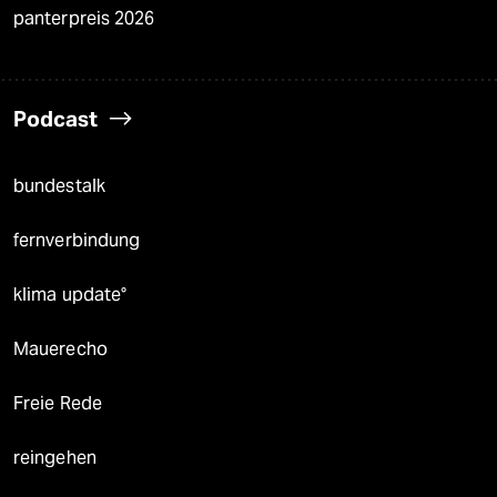
panterpreis 2026
Podcast
bundestalk
fernverbindung
klima update°
Mauerecho
Freie Rede
reingehen