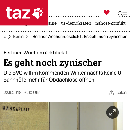

taz zahl ich
hitze
krieg in der ukraine
us-demokraten
nahost-konflikt

taz zahl ich
eite
Berlin
Berliner Wochenrückblick II: Es geht noch zynischer
taz zahl ich
themen
Berliner Wochenrückblick II
Es geht noch zynischer
politik
Die BVG will im kommenden Winter nachts keine U-
öko
Bahnhöfe mehr für Obdachlose öffnen.
gesellschaft
22.9.2018
6:00 Uhr
teilen
kultur
sport