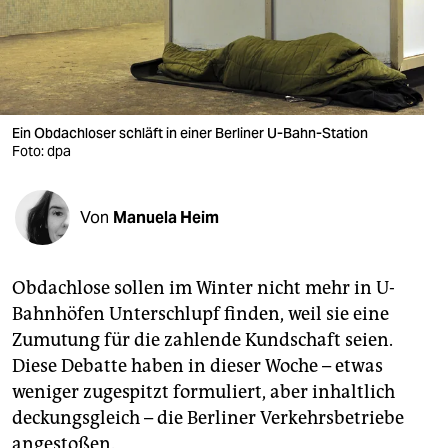
berlin
nord
wahrheit
verlag
Ein Obdachloser schläft in einer Berliner U-Bahn-Station
Foto: dpa
verlag
veranstaltungen
Von
Manuela Heim
shop
Obdachlose sollen im Winter nicht mehr in U-
fragen & hilfe
Bahnhöfen Unterschlupf finden, weil sie eine
unterstützen
Zumutung für die zahlende Kundschaft seien.
Diese Debatte haben in dieser Woche – etwas
abo
weniger zugespitzt formuliert, aber inhaltlich
genossenschaft
deckungsgleich – die Berliner Verkehrsbetriebe
angestoßen.