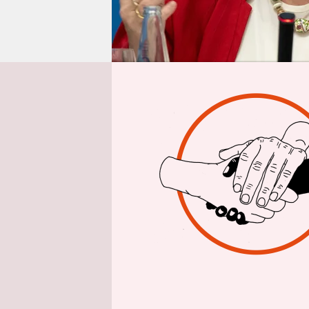
epaper login
Aus Berlin
St
Erstmal we
Planungssi
Senat die 
beschlosse
räumte Wis
neuen Vert
Die aber si
vermeiden 
Übergangsp