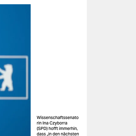
Wissenschaftssenato
rin Ina Czyborra
(SPD) hofft immerhin,
dass „in den nächsten