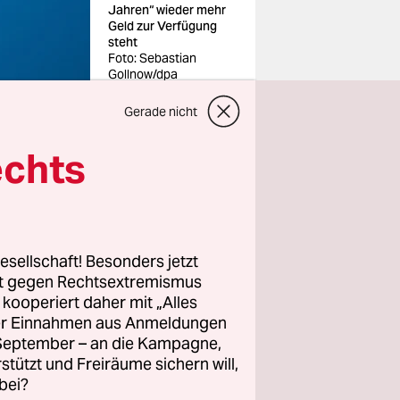
Jahren“ wieder mehr
Geld zur Verfügung
steht
Foto: Sebastian
Gollnow/dpa
Gerade nicht
echts
rz-rote
m Dienstag
esellschaft! Besonders jetzt
e geben“,
rt gegen Rechtsextremismus
ie die
z kooperiert daher mit „Alles
tfertigte.
ller Einnahmen aus Anmeldungen
icht zu
. September – an die Kampagne,
rstützt und Freiräume sichern will,
bei?
deutlichen