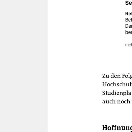
Se
Re
Bel
De
bes
meh
Ke
an 
ori
Als
Zu den Fol
für
sol
Hochschulf
Studienplät
An
ein
auch noch 
Hoffnung