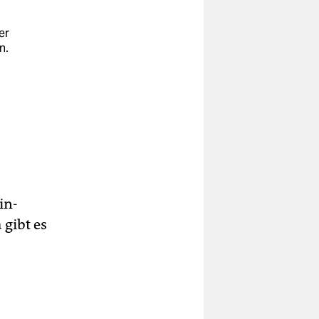
er
n.
fig
22
nst
in-
 gibt es
ast
a)