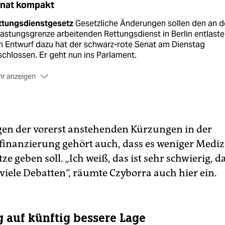
nat kompakt
ttungsdienstgesetz
Gesetzliche Änderungen sollen den an d
astungsgrenze arbeitenden Rettungsdienst in Berlin entlaste
n Entwurf dazu hat der schwarz-rote Senat am Dienstag
chlossen. Er geht nun ins Parlament.
r anzeigen
rnaufgaben
„Die Menschen wenden sich inzwischen auch häu
den Notruf, obwohl es keinen medizinischen Notfall im
ginären Sinne gibt“, sagte Innensenatorin Iris Spranger (SPD).
 Alternative zur 112 soll künftig die zentrale Rufnummer 19 2
gen der vorerst anstehenden Kürzungen in der
 Krankentransporte stärker genutzt werden. Der Rettungsdie
l sich dadurch auf seine Kernaufgaben konzentrieren können.
inanzierung gehört auch, dass es weniger Mediz
ze geben soll. „Ich weiß, das ist sehr schwierig, da
stieg
Im Jahr 2024 gab es laut Spranger im Rettungsdienst f
e halbe Million Einsätze. Das waren 21.000 mehr als 2023.
(st
viele Debatten“, räumte Czyborra auch hier ein.
 auf künftig bessere Lage