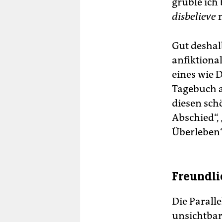
grüble ich
disbelieve
n
Gut deshalb
anfiktiona
eines wie 
Tagebuch a
diesen sc
Abschied“,
Überleben“
Freundli
Die Paralle
unsichtbar