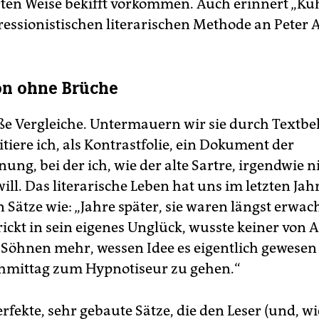
en Weise bekifft vorkommen. Auch erinnert „Kuh
ressionistischen literarischen Methode an Peter 
on ohne Brüche
ße Vergleiche. Untermauern wir sie durch Textbe
tiere ich, als Kontrastfolie, ein Dokument der
ung, bei der ich, wie der alte Sartre, irgendwie 
ll. Das literarische Leben hat uns im letzten Ja
 Sätze wie: „Jahre später, sie waren längst erwa
rickt in sein eigenes Unglück, wusste keiner von 
 Söhnen mehr, wessen Idee es eigentlich gewesen
hmittag zum Hypnotiseur zu gehen.“
rfekte, sehr gebaute Sätze, die den Leser (und, 