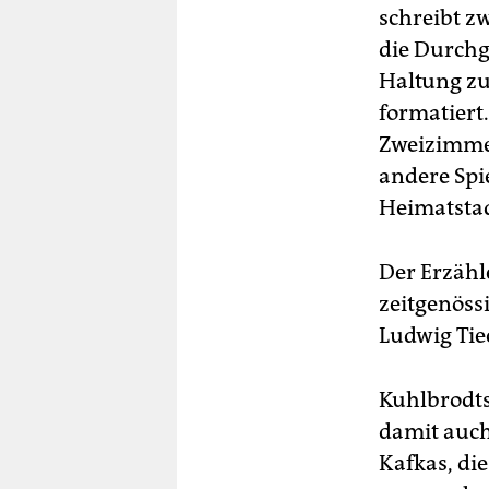
schreibt z
die Durchg
Haltung zu 
formatiert
Zweizimme
andere Spi
Heimatstad
Der Erzähl
zeitgenöss
Ludwig Tie
Kuhlbrodts
damit auch
Kafkas, di