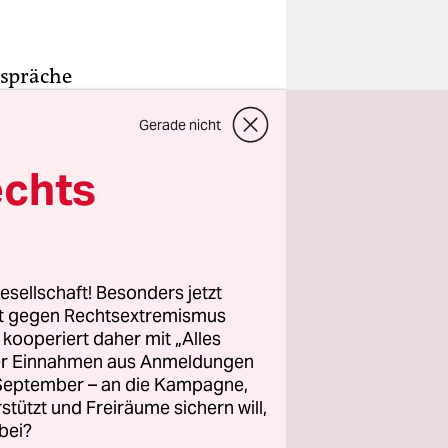
espräche
l „Die
Gerade nicht
 dieser
u Beauvoir
echts
 als
). „Ich
gt Sartre.
esellschaft! Besonders jetzt
rt gegen Rechtsextremismus
s
z kooperiert daher mit „Alles
ller Einnahmen aus Anmeldungen
gut kenne.
. September – an die Kampagne,
en
rstützt und Freiräume sichern will,
er), und es
bei?