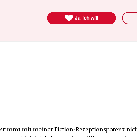
r eine Art Schuldgefühl.

Ja, ich will
stimmt mit meiner Fiction-Rezeptionspotenz nic