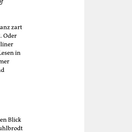
of
ganz zart
. Oder
liner
Lesen in
amer
nd
ten Blick
Kuhlbrodt