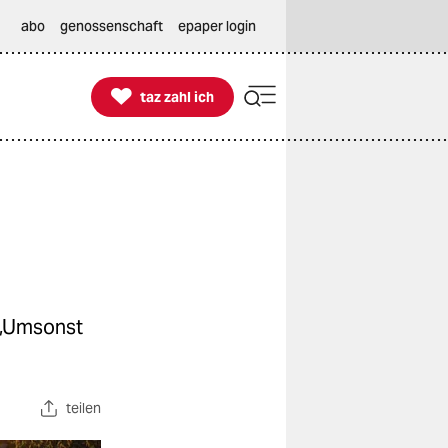
abo
genossenschaft
epaper login

taz zahl ich
taz zahl ich
 „Umsonst
teilen