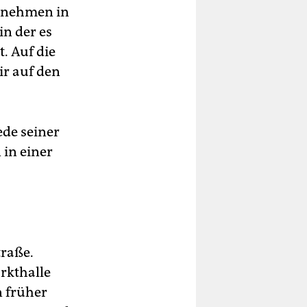
itnehmen in
in der es
. Auf die
ir auf den
jede seiner
in einer
raße.
rkthalle
n früher