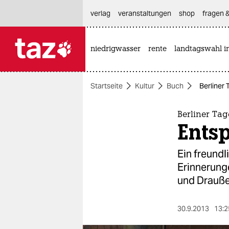
hautnavigation anspringen
hauptinhalt anspringen
footer anspringen
verlag
veranstaltungen
shop
fragen &
niedrigwasser
rente
landtagswahl i

taz zahl ich
taz zahl ich
Startseite
Kultur
Buch
Berliner
themen
politik
Berliner Ta
Ents
öko
Ein freundl
gesellschaft
Erinnerung
und Drauße
kultur
sport
30.9.2013
13:2