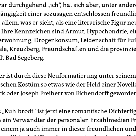
war durchgehend „ich“, hat sich aber, unter and
ängigkeit einer sozusagen entschlossen freundl
allem, was er sieht, als eine literarische Figur ne
. Ihre Kennzeichen sind Armut, Hypochondrie, ei
rwohnung, Drogenkonsum, Leidenschaft für Fu
ele, Kreuzberg, Freundschaften und die provinzie
t Bad Segeberg.
er ist durch diese Neuformatierung unter seinem
ischen Kostüm so etwas wie der Held einer Novell
ck oder Joseph Freiherr von Eichendorff geworde
 „Kuhlbrodt“ ist jetzt eine romantische Dichterfi
 ein Verwandter der personalen Erzählmedien F
e einem ja auch immer in dieser freundlichen un