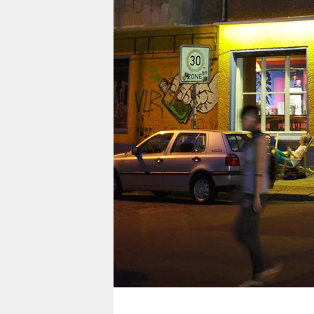
berlin
nord
wahrheit
verlag
verlag
veranstaltungen
shop
fragen & hilfe
unterstützen
abo
genossenschaft