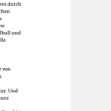
erem durch
ichen
u
ne
ßball und
lle
e von
n.
gur. Und
ranz
d