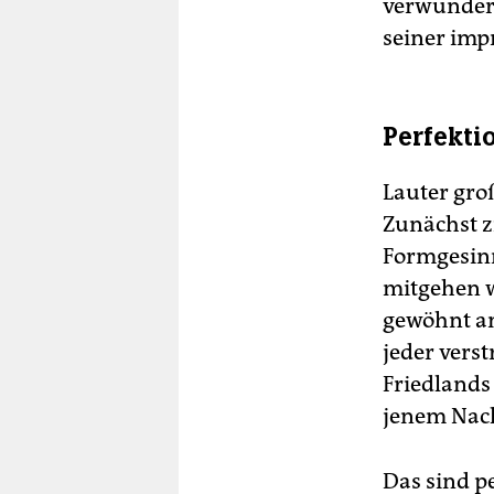
verwundert
seiner imp
Perfekti
Lauter gro
Zunächst zi
Formgesinn
mitgehen wi
gewöhnt an
jeder verst
Friedlands
jenem Nac
Das sind pe