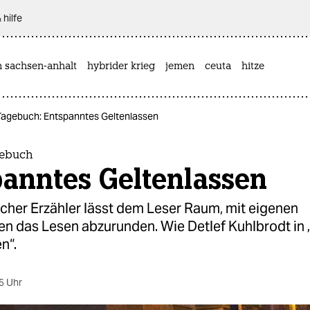
 hilfe
n sachsen-anhalt
hybrider krieg
jemen
ceuta
hitze
 Tagebuch: Entspanntes Geltenlassen
gebuch
panntes Geltenlassen
icher Erzähler lässt dem Leser Raum, mit eigenen
en das Lesen abzurunden. Wie Detlef Kuhlbrodt in
n“.
5 Uhr