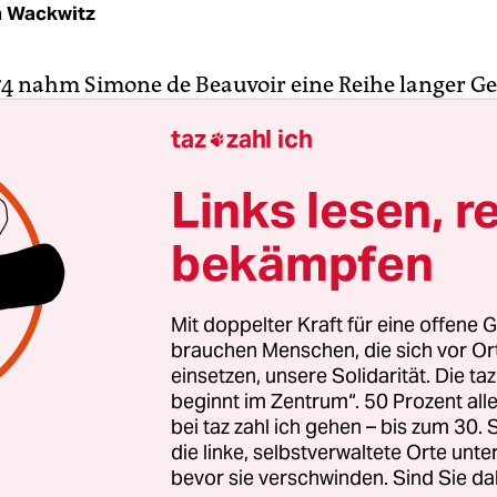
 Wackwitz
74 nahm Simone de Beauvoir eine Reihe langer G
ul Sartre auf, die nach seinem Tod unter dem Tite
taz
zahl ich

des Abschieds“ als Buch erschienen sind. In einer
ngen geht es darum, dass Sartre im Gegensatz z
Links lesen, r
on mehr lesen mag, jedenfalls keine mehr, die sich
bekämpfen
g einer Wahrheit noch ernst nimmt (oder verkennt
 mehr recht ein, warum man Romane schreibt“, sa
r nur noch Krimis und Sachbücher lese.
Mit doppelter Kraft für eine offene G
brauchen Menschen, die sich vor O
ssierte mich beim Wiederlesen der „Zeremonie de
einsetzen, unsere Solidarität. Die ta
beginnt im Zentrum“. 50 Prozent a
 neulich brennend, weil ich dieses Gefühl selbst 
bei taz zahl ich gehen – bis zum 30
 mich irgendwie quält. Es geht, wie ich weiß, viel
die linke, selbstverwaltete Orte unte
nseits der fünfzig so (den Frauen offenbar wenig
bevor sie verschwinden. Sind Sie da