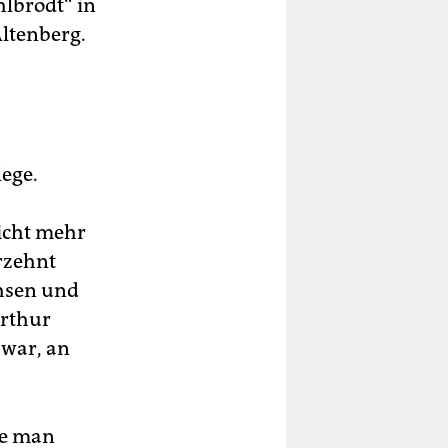
lbrodt“ in
Altenberg.
lege.
nicht mehr
hrzehnt
chsen und
Arthur
 war, an
wie man