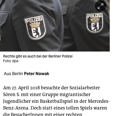
berlin
nord
wahrheit
verlag
verlag
veranstaltungen
Rechte gibt es auch bei der Berliner Polizei
Foto: dpa
shop
Aus Berlin
Peter Nowak
fragen & hilfe
unterstützen
Am 27. April 2018 besuchte der Sozialarbeiter
Sören S. mit einer Gruppe migrantischer
abo
Jugendlicher ein Basketballspiel in der Mercedes-
genossenschaft
Benz-Arena. Doch statt eines tollen Spiels waren
die BesucherInnen mit einer rechten