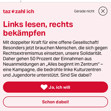
Vom Rest: 2538
taz
zahl ich
Wählerwanderung zur Linke:
Gerade nicht

Von SPD: 430
Links lesen, rechts
bekämpfen
Von Grünen: 170
Mit doppelter Kraft für eine offene Gesellschaft!
Von Union: 90
Besonders jetzt brauchen Menschen, die sich gegen
Rechtsextremismus einsetzen, unsere Solidarität.
Von den Nichtwählern: 270
Daher gehen 50 Prozent der Einnahmen aus
Neuanmeldungen an „Alles beginnt im Zentrum“ –
Bilanz: Den 400 T zu der AfD
eine Kampagne, die bedrohte linke Kulturzentren
gewechselten vormaligen Linke-
und Jugendorte unterstützt. Sind Sie dabei?
Wähler stehen insgesamt 1 960 T
Zugänge von anderen gegenüber.

Dem gestiegenen Wähleranteil der
Ja, ich will
AfD seit den Bundestagswahlen von
2009 um ça.12 % steht ein etwa
Schon dabei!
gleichgroßer Schwund der Union
gegenüber.