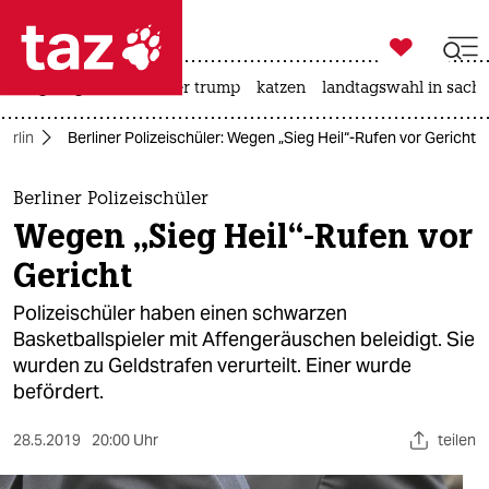

taz zahl ich
bergsteigen
usa unter trump
katzen
landtagswahl in sachs

taz zahl ich
Berlin
Berliner Polizeischüler: Wegen „Sieg Heil“-Rufen vor Gericht
taz zahl ich
themen
Berliner Polizeischüler
Wegen „Sieg Heil“-Rufen vor
politik
Gericht
öko
Polizeischüler haben einen schwarzen
Basketballspieler mit Affengeräuschen beleidigt. Sie
gesellschaft
wurden zu Geldstrafen verurteilt. Einer wurde
befördert.
kultur
sport
28.5.2019
20:00 Uhr
teilen