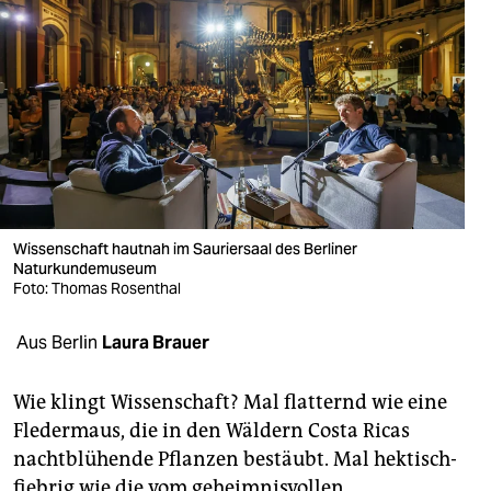
berlin
nord
wahrheit
verlag
verlag
veranstaltungen
Wissenschaft hautnah im Sauriersaal des Berliner
Naturkundemuseum
shop
Foto: Thomas Rosenthal
fragen & hilfe
Aus Berlin
Laura Brauer
unterstützen
Wie klingt Wissenschaft? Mal flatternd wie eine
abo
Fledermaus, die in den Wäldern Costa ­Ricas
genossenschaft
nachtblühende Pflanzen bestäubt. Mal hektisch-
fiebrig wie die vom geheimnisvollen