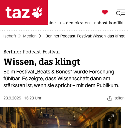

taz zahl ich
hitze
krieg in der ukraine
us-demokraten
nahost-konflikt

taz zahl ich
ellschaft
Medien
Berliner Podcast-Festival: Wissen, das klingt
taz zahl ich
themen
Berliner Podcast-Festival
Wissen, das klingt
politik
Beim Festival „Beats & Bones“ wurde Forschung
öko
fühlbar. Es zeigte, dass Wissenschaft dann am
stärksten ist, wenn sie spricht – mit dem Publikum.
gesellschaft
23.9.2025
16:23 Uhr
teilen
kultur
sport