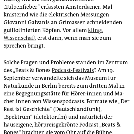
epaper login
„Tulpenfieber“ erfassten Amsterdamer. Mal
knisternd wie die elektrischen Messungen
Giovanni Galvanis an Grimassen schneidenden
guillotinierten Köpfen. Vor allem
klingt
Wissenschaft
erst dann, wenn man sie zum
Sprechen bringt.
Solche Fragen und Probleme standen im Zentrum
des „Beats & Bones
Podcast-Festivals
“. Am 19.
September verwandelte sich das Museum für
Naturkunde in Berlin bereits zum dritten Mal in
eine Begegnungsstätte für Hö­rer:in­nen und Ma­
che­r:in­nen von Wissenspodcasts. Formate wie „Der
Rest ist Geschichte“ (Deutschlandfunk),
„Spektrum“ (detektor.fm) und natürlich der
hauseigene, hörpreisgekrönte Podcast „Beats &
Bones“ brachten sie vom Ohr auf die Bühne.