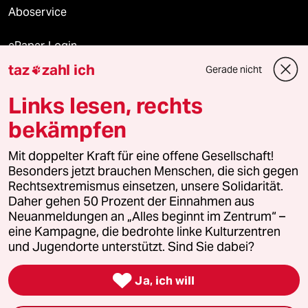
Aboservice
ePaper Login
taz
zahl ich
Gerade nicht

Downloads für Abonnierende
Links lesen, rechts
bekämpfen
© 2026 taz Verlags und Vertriebs GmbH
Mit doppelter Kraft für eine offene Gesellschaft!
Alle Rechte vorbehalten. Bei rechtlichen Fragen oder für Genehmigungen
wenden Sie sich bitte an
lizenzen@taz.de
Besonders jetzt brauchen Menschen, die sich gegen
Rechtsextremismus einsetzen, unsere Solidarität.
Daher gehen 50 Prozent der Einnahmen aus
Feedback
Redaktionsstatut
Kommune-Richtlinien
KI-
Neuanmeldungen an „Alles beginnt im Zentrum“ –
eine Kampagne, die bedrohte linke Kulturzentren
Leitlinie
Informant
Datenschutz
Impressum
AGB
und Jugendorte unterstützt. Sind Sie dabei?
Seitenwende
Einwilligungen widerrufen (Ads)

Ja, ich will