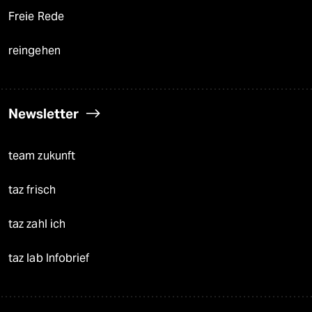
Freie Rede
reingehen
Newsletter
team zukunft
taz frisch
taz zahl ich
taz lab Infobrief