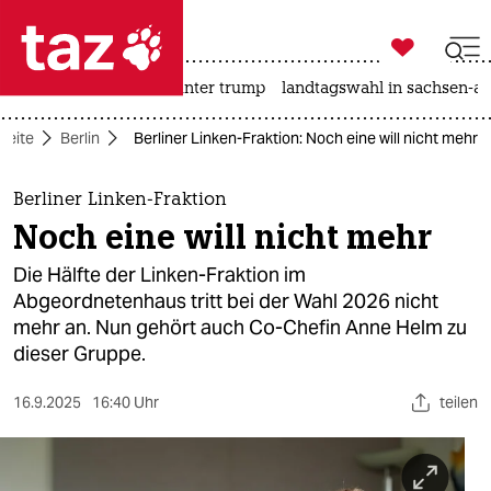

taz zahl ich
nahost-konflikt
usa unter trump
landtagswahl in sachsen-an

taz zahl ich
seite
Berlin
Berliner Linken-Fraktion: Noch eine will nicht mehr
taz zahl ich
themen
Berliner Linken-Fraktion
Noch eine will nicht mehr
politik
Die Hälfte der Linken-Fraktion im
öko
Abgeordnetenhaus tritt bei der Wahl 2026 nicht
mehr an. Nun gehört auch Co-Chefin Anne Helm zu
gesellschaft
dieser Gruppe.
kultur
16.9.2025
16:40 Uhr
teilen
sport