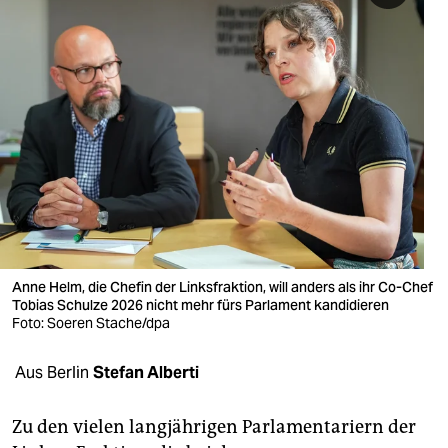
berlin
nord
wahrheit
verlag
verlag
veranstaltungen
shop
Anne Helm, die Chefin der Linksfraktion, will anders als ihr Co-Chef
fragen & hilfe
Tobias Schulze 2026 nicht mehr fürs Parlament kandidieren
Foto: Soeren Stache/dpa
unterstützen
Aus Berlin
Stefan Alberti
abo
genossenschaft
Zu den vielen langjährigen Parlamentariern der