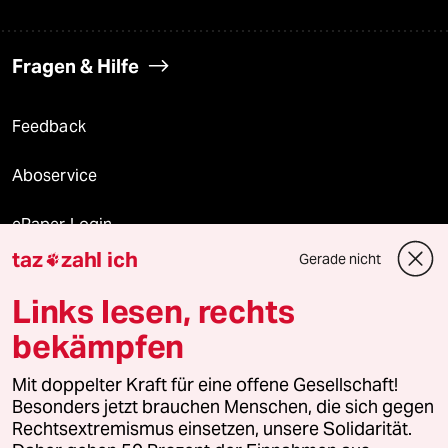
Fragen & Hilfe
Feedback
Aboservice
ePaper Login
taz
zahl ich
Gerade nicht

Downloads für Abonnierende
Links lesen, rechts
bekämpfen
© 2026 taz Verlags und Vertriebs GmbH
Mit doppelter Kraft für eine offene Gesellschaft!
Alle Rechte vorbehalten. Bei rechtlichen Fragen oder für Genehmigungen
wenden Sie sich bitte an
lizenzen@taz.de
Besonders jetzt brauchen Menschen, die sich gegen
Rechtsextremismus einsetzen, unsere Solidarität.