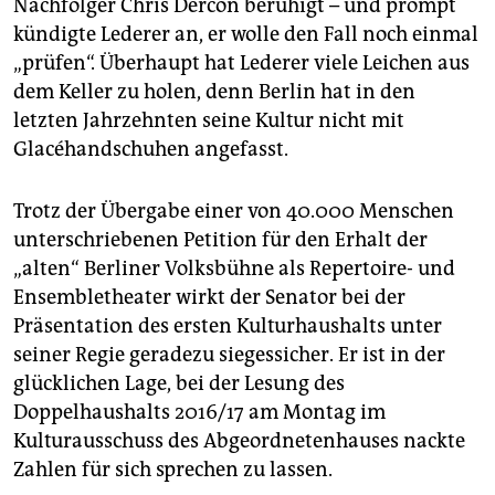
Nachfolger Chris Dercon beruhigt – und prompt
epaper login
kündigte Lederer an, er wolle den Fall noch einmal
„prüfen“. Überhaupt hat Lederer viele Leichen aus
dem Keller zu holen, denn Berlin hat in den
letzten Jahrzehnten seine Kultur nicht mit
Glacéhandschuhen angefasst.
Trotz der Übergabe einer von 40.000 Menschen
unterschriebenen Petition für den Erhalt der
„alten“ Berliner Volksbühne als Repertoire- und
Ensembletheater wirkt der Senator bei der
Präsentation des ersten Kulturhaushalts unter
seiner Regie geradezu siegessicher. Er ist in der
glücklichen Lage, bei der Lesung des
Doppelhaushalts 2016/17 am Montag im
Kulturausschuss des Abgeordnetenhauses nackte
Zahlen für sich sprechen zu lassen.