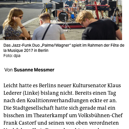
berlin
nord
wahrheit
verlag
Das Jazz-Funk Duo „Palme/Wagner“ spielt im Rahmen der Fête de
la Musique 2017 in Berlin
verlag
Foto: dpa
veranstaltungen
Von
Susanne Messmer
shop
fragen & hilfe
Leicht hatte es Berlins neuer Kultursenator Klaus
Lederer (Linke) bislang nicht. Bereits einen Tag
unterstützen
nach den Koalitionsverhandlungen eckte er an.
Die Stadtgesellschaft hatte sich gerade mal ein
abo
bisschen im Theaterkampf um Volksbühnen-Chef
genossenschaft
Frank Castorf und seinen von oben verordneten