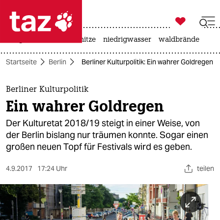

taz zahl ich
krieg in der ukraine
hitze
niedrigwasser
waldbrände

taz zahl ich
Startseite
Berlin
Berliner Kulturpolitik: Ein wahrer Goldregen
taz zahl ich
themen
Berliner Kulturpolitik
Ein wahrer Goldregen
politik
Der Kulturetat 2018/19 steigt in einer Weise, von
öko
der Berlin bislang nur träumen konnte. Sogar einen
großen neuen Topf für Festivals wird es geben.
gesellschaft
4.9.2017
17:24 Uhr
teilen
kultur
sport