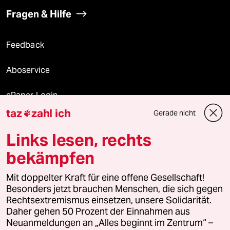
Fragen & Hilfe
Feedback
Aboservice
ePaper Login
taz
zahl ich
Gerade nicht

Downloads für Abonnierende
Links lesen, rechts
bekämpfen
© 2026 taz Verlags und Vertriebs GmbH
Alle Rechte vorbehalten. Bei rechtlichen Fragen oder für Genehmigungen
Mit doppelter Kraft für eine offene Gesellschaft!
wenden Sie sich bitte an
lizenzen@taz.de
Besonders jetzt brauchen Menschen, die sich gegen
Rechtsextremismus einsetzen, unsere Solidarität.
Daher gehen 50 Prozent der Einnahmen aus
Feedback
Redaktionsstatut
Kommune-Richtlinien
KI-
Neuanmeldungen an „Alles beginnt im Zentrum“ –