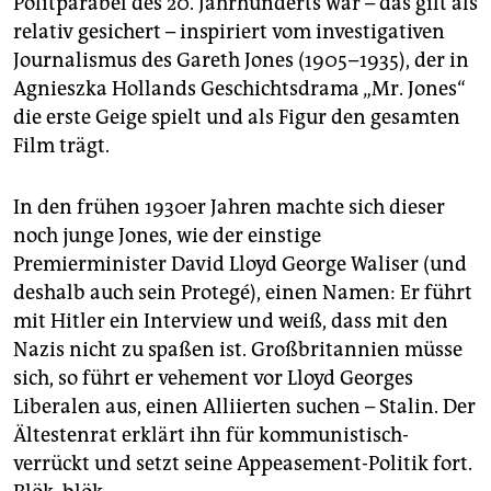
Politparabel des 20. Jahrhunderts war – das gilt als
epaper login
relativ gesichert – inspiriert vom investigativen
Journalismus des Gareth Jones (1905–1935), der in
Agniesz­ka Hollands Geschichtsdrama „Mr. Jones“
die erste Geige spielt und als Figur den gesamten
Film trägt.
In den frühen 1930er Jahren machte sich dieser
noch junge Jones, wie der einstige
Premierminister David Lloyd George Waliser (und
deshalb auch sein Protegé), einen Namen: Er führt
mit Hitler ein Interview und weiß, dass mit den
Nazis nicht zu spaßen ist. Großbritannien müsse
sich, so führt er vehement vor Lloyd Georges
Liberalen aus, einen Alliierten suchen – Stalin. Der
Ältestenrat erklärt ihn für kommunistisch-
verrückt und setzt seine Appeasement-Politik fort.