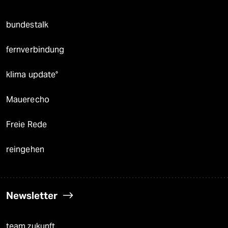
bundestalk
fernverbindung
klima update°
Mauerecho
Freie Rede
reingehen
Newsletter
team zukunft