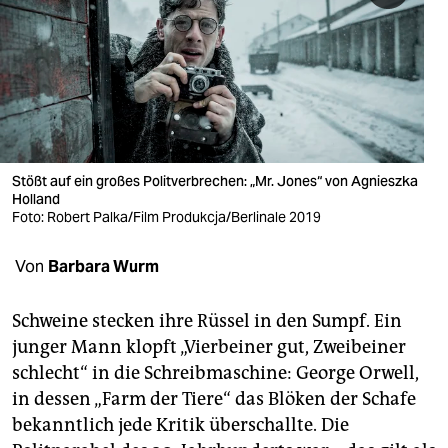
berlin
nord
wahrheit
verlag
verlag
Stößt auf ein großes Politverbrechen: „Mr. Jones“ von Agnieszka
Holland
veranstaltungen
Foto: Robert Palka/Film Produkcja/Berlinale 2019
shop
Von
Barbara Wurm
fragen & hilfe
Schweine stecken ihre Rüssel in den Sumpf. Ein
unterstützen
junger Mann klopft „Vierbeiner gut, Zweibeiner
schlecht“ in die Schreibmaschine: George Orwell,
abo
in dessen „Farm der Tiere“ das Blöken der Schafe
genossenschaft
bekanntlich jede Kritik überschallte. Die