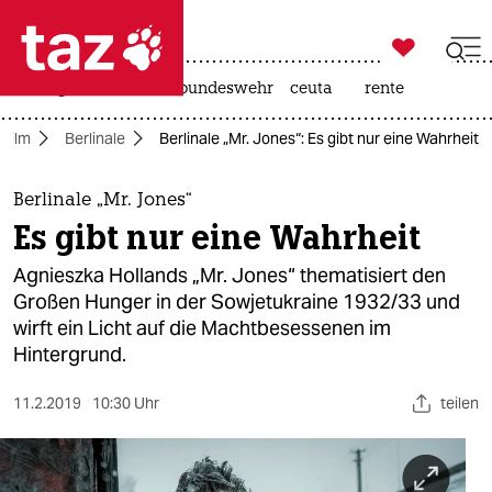

taz zahl ich
niedrigwasser
afd
bundeswehr
ceuta
rente

taz zahl ich
Film
Berlinale
Berlinale „Mr. Jones“: Es gibt nur eine Wahrheit
taz zahl ich
themen
Berlinale „Mr. Jones“
Es gibt nur eine Wahrheit
politik
Agnieszka Hollands „Mr. Jones“ thematisiert den
öko
Großen Hunger in der Sowjetukraine 1932/33 und
wirft ein Licht auf die Machtbesessenen im
gesellschaft
Hintergrund.
kultur
11.2.2019
10:30 Uhr
teilen
sport